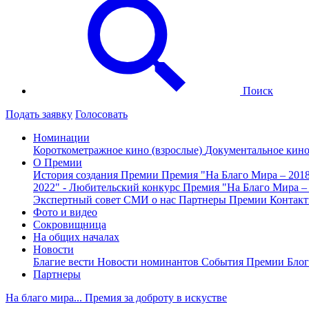
Поиск
Подать заявку
Голосовать
Номинации
Короткометражное кино (взрослые)
Документальное кин
О Премии
История создания Премии
Премия "На Благо Мира – 201
2022" - Любительский конкурс
Премия "На Благо Мира –
Экспертный совет
СМИ о нас
Партнеры Премии
Контак
Фото и видео
Сокровищница
На общих началах
Новости
Благие вести
Новости номинантов
События Премии
Блог
Партнеры
На благо мира... Премия за доброту в искустве