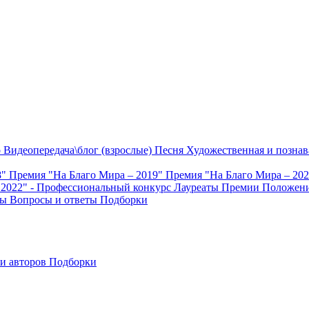
о
Видеопередача\блог (взрослые)
Песня
Художественная и познав
8"
Премия "На Благо Мира – 2019"
Премия "На Благо Мира – 20
 2022" - Профессиональный конкурс
Лауреаты Премии
Положени
ты
Вопросы и ответы
Подборки
и авторов
Подборки