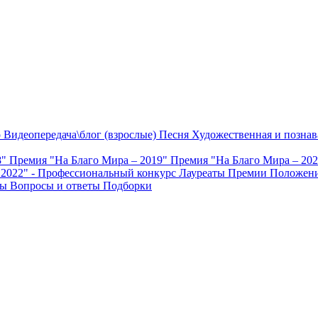
о
Видеопередача\блог (взрослые)
Песня
Художественная и познав
8"
Премия "На Благо Мира – 2019"
Премия "На Благо Мира – 20
 2022" - Профессиональный конкурс
Лауреаты Премии
Положени
ты
Вопросы и ответы
Подборки