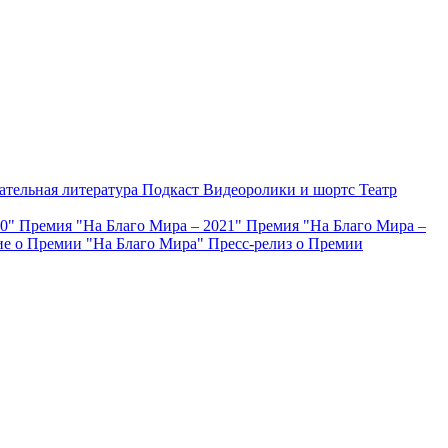
ательная литература
Подкаст
Видеоролики и шортс
Театр
20"
Премия "На Благо Мира – 2021"
Премия "На Благо Мира –
е о Премии "На Благо Мира"
Пресс-релиз о Премии