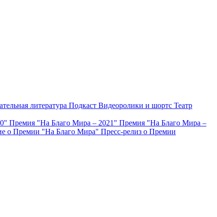
ательная литература
Подкаст
Видеоролики и шортс
Театр
20"
Премия "На Благо Мира – 2021"
Премия "На Благо Мира –
е о Премии "На Благо Мира"
Пресс-релиз о Премии