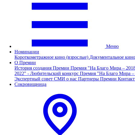
Меню
Номинации
Короткометражное кино (взрослые)
Документальное кин
О Премии
История создания Премии
Премия "На Благо Мира – 201
2022" - Любительский конкурс
Премия "На Благо Мира –
Экспертный совет
СМИ о нас
Партнеры Премии
Контак
Сокровищница