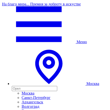
На благо мира... Премия за доброту в искустве
Меню
Москва
Москва
Санкт-Петербург
Архангельск
Волгоград