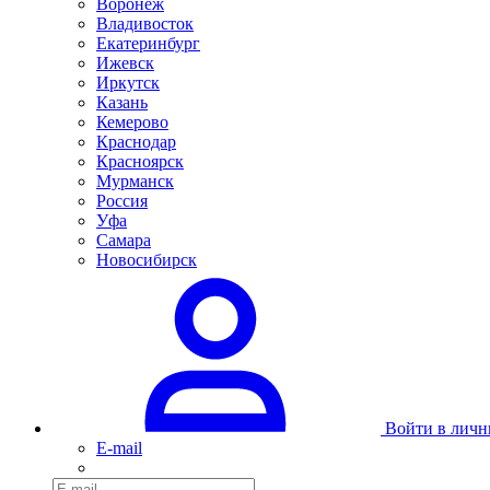
Воронеж
Владивосток
Екатеринбург
Ижевск
Иркутск
Казань
Кемерово
Краснодар
Красноярск
Мурманск
Россия
Уфа
Самара
Новосибирск
Войти в личн
E-mail