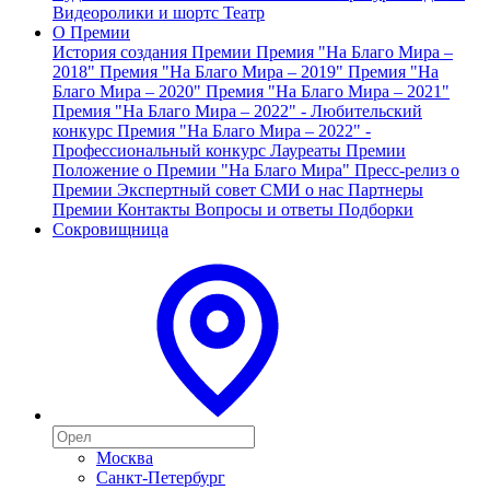
Видеоролики и шортс
Театр
О Премии
История создания Премии
Премия "На Благо Мира –
2018"
Премия "На Благо Мира – 2019"
Премия "На
Благо Мира – 2020"
Премия "На Благо Мира – 2021"
Премия "На Благо Мира – 2022" - Любительский
конкурс
Премия "На Благо Мира – 2022" -
Профессиональный конкурс
Лауреаты Премии
Положение о Премии "На Благо Мира"
Пресс-релиз о
Премии
Экспертный совет
СМИ о нас
Партнеры
Премии
Контакты
Вопросы и ответы
Подборки
Сокровищница
Москва
Санкт-Петербург