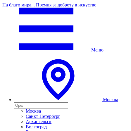
На благо мира... Премия за доброту в искустве
Меню
Москва
Москва
Санкт-Петербург
Архангельск
Волгоград