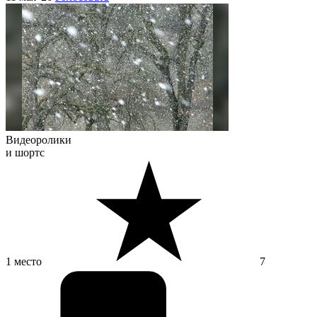
Видеоролики
и шортс
1 место
7