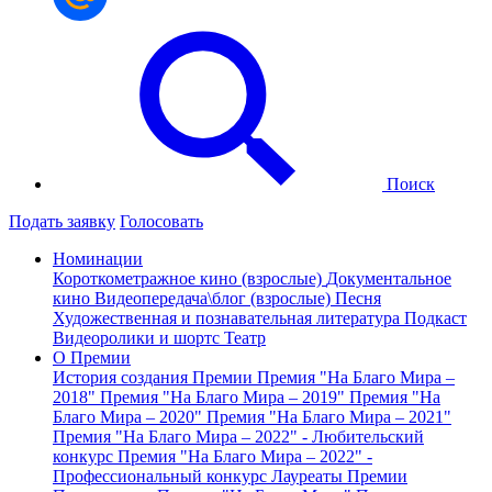
Поиск
Подать заявку
Голосовать
Номинации
Короткометражное кино (взрослые)
Документальное
кино
Видеопередача\блог (взрослые)
Песня
Художественная и познавательная литература
Подкаст
Видеоролики и шортс
Театр
О Премии
История создания Премии
Премия "На Благо Мира –
2018"
Премия "На Благо Мира – 2019"
Премия "На
Благо Мира – 2020"
Премия "На Благо Мира – 2021"
Премия "На Благо Мира – 2022" - Любительский
конкурс
Премия "На Благо Мира – 2022" -
Профессиональный конкурс
Лауреаты Премии