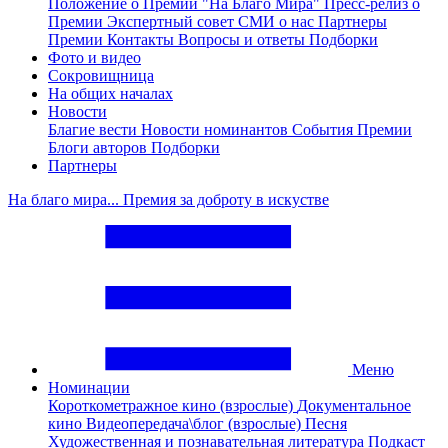
Положение о Премии "На Благо Мира"
Пресс-релиз о
Премии
Экспертный совет
СМИ о нас
Партнеры
Премии
Контакты
Вопросы и ответы
Подборки
Фото и видео
Сокровищница
На общих началах
Новости
Благие вести
Новости номинантов
События Премии
Блоги авторов
Подборки
Партнеры
На благо мира... Премия за доброту в искустве
Меню
Номинации
Короткометражное кино (взрослые)
Документальное
кино
Видеопередача\блог (взрослые)
Песня
Художественная и познавательная литература
Подкаст