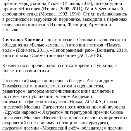
премии «Бродский на Искье» (Италия, 2018), литературной
премии «Носсиде» (Италия, 2008, 2011), IV и V Фестивалей
свободного стиха (Москва, 1993, 1994). Стихи публиковались
в российской и зарубежной периодике, выходили в переводах
отдельными книгами в Италии, Франции, Армении и
Польше.
Светлана Хромова
– поэт, прозаик. Основатель творческого
объединения «Белые камены». Автор книг стихов «Память
воды» (Воймега, 2011), «Непоправимый рай» (Воймега, 2018),
книги прозы «Совместное дыхание» (АСТ, 2018).
Каждый поэт прочел одно из стихотворений Пушкина, а
после этого свои стихи.
Поэтический марафон перерос в беседу с Александром
Тимофеевским, писателем, поэтом и сценаристом,
редактором, автором многочисленных книг для детей и
поэтических публикаций, членом Академии
кинематографических искусств «Ника», АСИФА, Союза
писателей Москвы; Лауреатом поэтических премий журнала
«Дружба народов»; Лауреатом литературной премии Союза
писателей Москвы «Венец» («за пронзительность лирических
откровений и независимую позицию в литературе»),
лауреатом премии «Московский счёт», обладателем премии