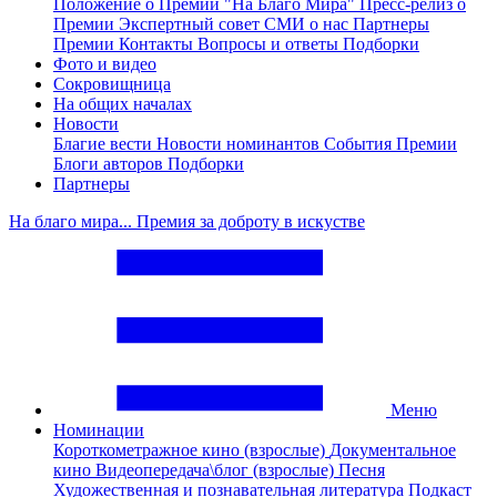
Положение о Премии "На Благо Мира"
Пресс-релиз о
Премии
Экспертный совет
СМИ о нас
Партнеры
Премии
Контакты
Вопросы и ответы
Подборки
Фото и видео
Сокровищница
На общих началах
Новости
Благие вести
Новости номинантов
События Премии
Блоги авторов
Подборки
Партнеры
На благо мира... Премия за доброту в искустве
Меню
Номинации
Короткометражное кино (взрослые)
Документальное
кино
Видеопередача\блог (взрослые)
Песня
Художественная и познавательная литература
Подкаст