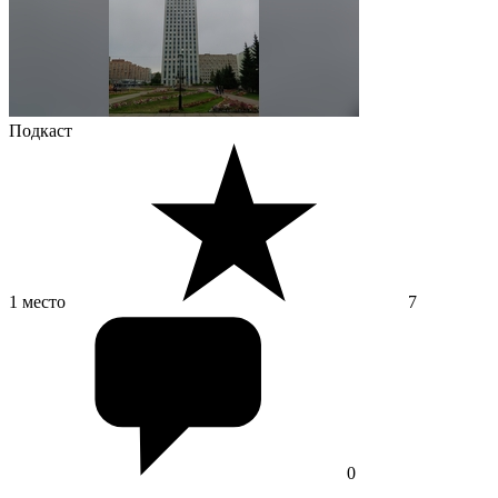
Подкаст
1 место
7
0