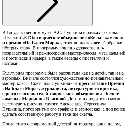
В Государственном музее А.С. Пушкина в рамках фестиваля
«ПушкинLETO»
творческое объединение «Белые камены»
и премия «На Благо Мира»
устроили настоящее «Собранье
пёстрых глав». В программу вошли художественно-
познавательный и режиссерский мастер-классы, музыкальный
и поэтический номера, а также беседы с писателями и
поэтами.
Культурная программа была рассчитана как на детей, так и на
взрослых. Вначале состоялся художественно-познавательный
мастер-класс «Скетч для Пушкина» от
пресс-атташе Премии
«На Благо Мира», журналиста, литературного критика,
одного из основателей творческого объединения «Белые
камены» Марианны Власовой
. Дети и их родители смогли
рассмотреть рисунки самого Александра Сергеевича
Пушкина, поговорить о его графике и зарисовках, а под конец
сделать собственную работу в технике скетча.
После этого о современной детской литературе как в целом,