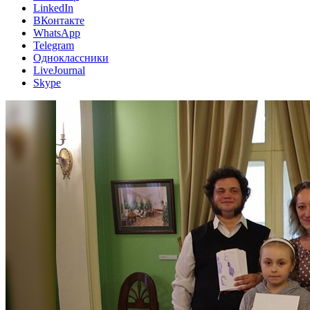
LinkedIn
ВКонтакте
WhatsApp
Telegram
Одноклассники
LiveJournal
Skype