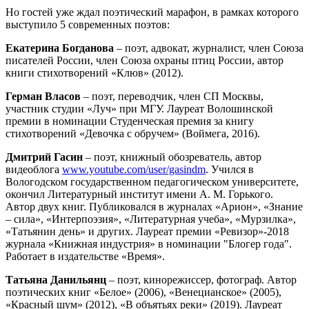
Но гостей уже ждал поэтический марафон, в рамках которого
выступило 5 современных поэтов:
Екатерина Богданова
– поэт, адвокат, журналист, член Союза
писателей России, член Союза охраны птиц России, автор
книги стихотворений «Клюв» (2012).
Герман Власов
– поэт, переводчик, член СП Москвы,
участник студии «Луч» при МГУ. Лауреат Волошинской
премии в номинации Студенческая премия за книгу
стихотворений «Девочка с обручем» (Воймега, 2016).
Дмитрий Гасин
– поэт, книжный обозреватель, автор
видеоблога
www.youtube.com/user/gasindm
. Учился в
Вологодском государственном педагогическом университете,
oкончил Литературный институт имени А. М. Горького.
Автор двух книг. Публиковался в журналах «Арион», «Знание
– сила», «Интерпоэзия», «Литературная учеба», «Мурзилка»,
«Татьянин день» и других. Лауреат премии «Ревизор»-2018
журнала «Книжная индустрия» в номинации "Блогер года".
Работает в издательстве «Время».
Татьяна Данильянц
– поэт, кинорежиссер, фотограф. Автор
поэтических книг «Белое» (2006), «Венецианское» (2005),
«Красный шум» (2012), «В объятьях реки» (2019). Лауреат