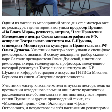
Одним из массовых мероприятий этого дня стал мастер-класс
по режиссуре, где лектором выступила
продюсер Премии
«На Благо Мира», режиссер, актриса, Член Правления
Молодежного центра Союза кинематографистов РФ,
аспирант Театрального института им. Б.Щукина,
стипендиат Министерства культуры и Правительства РФ
Ольга Дунаева.
Участники мастер-класса узнали о специфике
режиссерского анализа. В основу доклада лег разбор сказки о
царе Салтане преподавателя Ольги Дунаевой, известного
режиссера, актера, телеведущего, профессора, заведующего
кафедрой режиссуры Театрального института им. Б.В.
Щукина и кафедрой эстрадного искусства ГИТИСа Михаила
Борисова из книги «Следствие ведет режиссер».
Участники мастер-класса не хотели отпускать лектора, ведь на
протяжении отведенного времени они вместе практически
расследовали все обстоятельства и мотивы поступков героев
сказки Пушкина и других произведений таких, как
«Маленький принц» Сент-Экзюпери или «Гроза»
Островского, и почувствовали себя настоящими режиссерами.