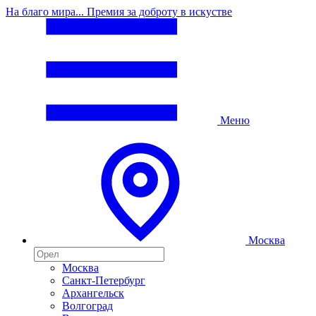
На благо мира... Премия за доброту в искустве
Меню
Москва
Москва
Санкт-Петербург
Архангельск
Волгоград