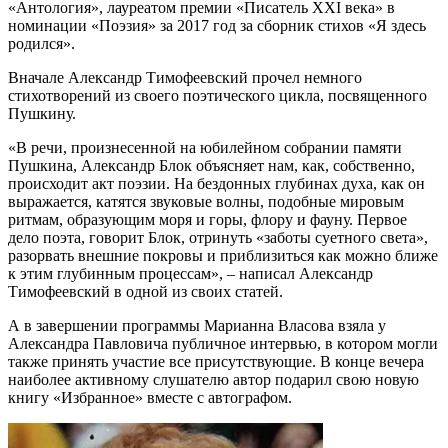
«Антология», лауреатом премии «Писатель ХХI века» в
номинации «Поэзия» за 2017 год за сборник стихов «Я здесь
родился».
Вначале Александр Тимофеевский прочел немного
стихотворений из своего поэтического цикла, посвященного
Пушкину.
«В речи, произнесенной на юбилейном собрании памяти
Пушкина, Александр Блок объясняет нам, как, собственно,
происходит акт поэзии. На бездонных глубинах духа, как он
выражается, катятся звуковые волны, подобные мировым
ритмам, образующим моря и горы, флору и фауну. Первое
дело поэта, говорит Блок, отринуть «заботы суетного света»,
разорвать внешние покровы и приблизиться как можно ближе
к этим глубинным процессам», – написал Александр
Тимофеевский в одной из своих статей.
А в завершении программы Марианна Власова взяла у
Александра Павловича публичное интервью, в котором могли
также принять участие все присутствующие. В конце вечера
наиболее активному слушателю автор подарил свою новую
книгу «Избранное» вместе с автографом.