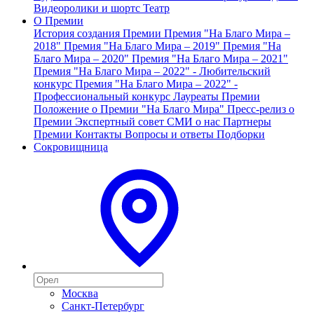
Видеоролики и шортс
Театр
О Премии
История создания Премии
Премия "На Благо Мира –
2018"
Премия "На Благо Мира – 2019"
Премия "На
Благо Мира – 2020"
Премия "На Благо Мира – 2021"
Премия "На Благо Мира – 2022" - Любительский
конкурс
Премия "На Благо Мира – 2022" -
Профессиональный конкурс
Лауреаты Премии
Положение о Премии "На Благо Мира"
Пресс-релиз о
Премии
Экспертный совет
СМИ о нас
Партнеры
Премии
Контакты
Вопросы и ответы
Подборки
Сокровищница
Москва
Санкт-Петербург