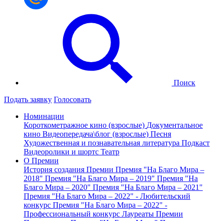
Поиск
Подать заявку
Голосовать
Номинации
Короткометражное кино (взрослые)
Документальное
кино
Видеопередача\блог (взрослые)
Песня
Художественная и познавательная литература
Подкаст
Видеоролики и шортс
Театр
О Премии
История создания Премии
Премия "На Благо Мира –
2018"
Премия "На Благо Мира – 2019"
Премия "На
Благо Мира – 2020"
Премия "На Благо Мира – 2021"
Премия "На Благо Мира – 2022" - Любительский
конкурс
Премия "На Благо Мира – 2022" -
Профессиональный конкурс
Лауреаты Премии