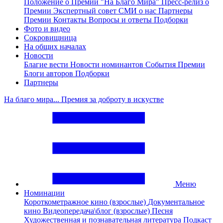
Положение о Премии "На Благо Мира"
Пресс-релиз о
Премии
Экспертный совет
СМИ о нас
Партнеры
Премии
Контакты
Вопросы и ответы
Подборки
Фото и видео
Сокровищница
На общих началах
Новости
Благие вести
Новости номинантов
События Премии
Блоги авторов
Подборки
Партнеры
На благо мира... Премия за доброту в искустве
Меню
Номинации
Короткометражное кино (взрослые)
Документальное
кино
Видеопередача\блог (взрослые)
Песня
Художественная и познавательная литература
Подкаст