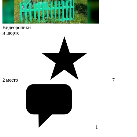
Видеоролики
и шортс
2 место
7
1