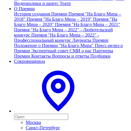
Видеоролики и шортс
Театр
О Премии
История создания Премии
Премия "На Благо Мира –
2018"
Премия "На Благо Мира – 2019"
Премия "На
Благо Мира – 2020"
Премия "На Благо Мира – 2021"
Премия "На Благо Мира – 2022" - Любительский
конкурс
Премия "На Благо Мира – 2022" -
Профессиональный конкурс
Лауреаты Премии
Положение о Премии "На Благо Мира"
Пресс-релиз о
Премии
Экспертный совет
СМИ о нас
Партнеры
Премии
Контакты
Вопросы и ответы
Подборки
Сокровищница
Москва
Санкт-Петербург