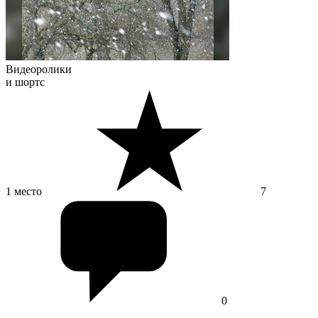
Видеоролики
и шортс
1 место
7
0