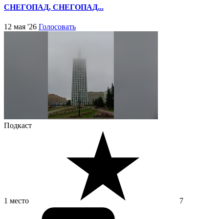
СНЕГОПАД, СНЕГОПАД...
12 мая '26
Голосовать
Подкаст
1 место
7