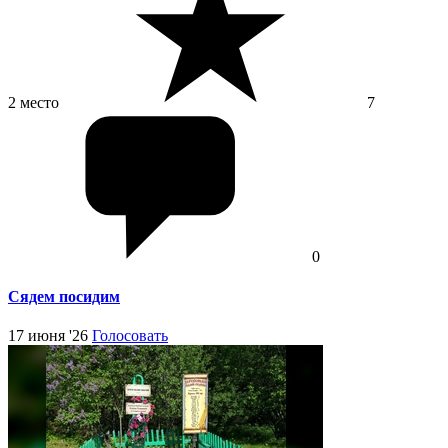
2 место
7
0
Сядем посидим
17 июня '26
Голосовать