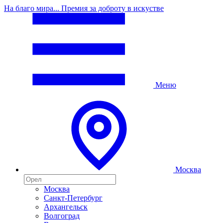
На благо мира... Премия за доброту в искустве
Меню
Москва
Москва
Санкт-Петербург
Архангельск
Волгоград