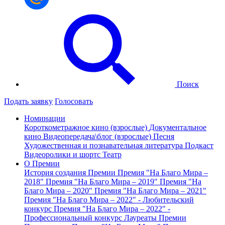
Поиск
Подать заявку
Голосовать
Номинации
Короткометражное кино (взрослые)
Документальное
кино
Видеопередача\блог (взрослые)
Песня
Художественная и познавательная литература
Подкаст
Видеоролики и шортс
Театр
О Премии
История создания Премии
Премия "На Благо Мира –
2018"
Премия "На Благо Мира – 2019"
Премия "На
Благо Мира – 2020"
Премия "На Благо Мира – 2021"
Премия "На Благо Мира – 2022" - Любительский
конкурс
Премия "На Благо Мира – 2022" -
Профессиональный конкурс
Лауреаты Премии