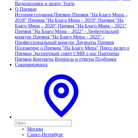
Видеоролики и шортс
Театр
О Премии
История создания Премии
Премия "На Благо Мира –
2018"
Премия "На Благо Мира – 2019"
Премия "На
Благо Мира – 2020"
Премия "На Благо Мира – 2021"
Премия "На Благо Мира – 2022" - Любительский
конкурс
Премия "На Благо Мира – 2022" -
Профессиональный конкурс
Лауреаты Премии
Положение о Премии "На Благо Мира"
Пресс-релиз о
Премии
Экспертный совет
СМИ о нас
Партнеры
Премии
Контакты
Вопросы и ответы
Подборки
Сокровищница
Москва
Санкт-Петербург