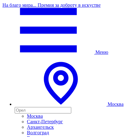
На благо мира... Премия за доброту в искустве
Меню
Москва
Москва
Санкт-Петербург
Архангельск
Волгоград