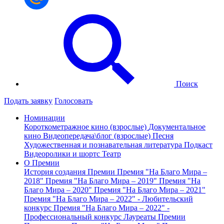
Поиск
Подать заявку
Голосовать
Номинации
Короткометражное кино (взрослые)
Документальное
кино
Видеопередача\блог (взрослые)
Песня
Художественная и познавательная литература
Подкаст
Видеоролики и шортс
Театр
О Премии
История создания Премии
Премия "На Благо Мира –
2018"
Премия "На Благо Мира – 2019"
Премия "На
Благо Мира – 2020"
Премия "На Благо Мира – 2021"
Премия "На Благо Мира – 2022" - Любительский
конкурс
Премия "На Благо Мира – 2022" -
Профессиональный конкурс
Лауреаты Премии