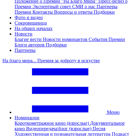
Положение о Премии "На Благо Мира"
Пресс-релиз о
Премии
Экспертный совет
СМИ о нас
Партнеры
Премии
Контакты
Вопросы и ответы
Подборки
Фото и видео
Сокровищница
На общих началах
Новости
Благие вести
Новости номинантов
События Премии
Блоги авторов
Подборки
Партнеры
На благо мира... Премия за доброту в искустве
Меню
Номинации
Короткометражное кино (взрослые)
Документальное
кино
Видеопередача\блог (взрослые)
Песня
Художественная и познавательная литература
Подкаст