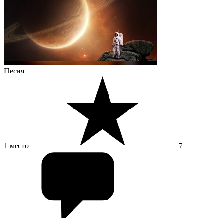
Песня
1 место
7