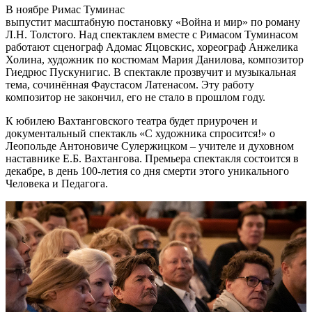
В ноябре Римас Туминас
выпустит масштабную постановку «Война и мир» по роману
Л.Н. Толстого. Над спектаклем вместе с Римасом Туминасом
работают сценограф Адомас Яцовскис, хореограф Анжелика
Холина, художник по костюмам Мария Данилова, композитор
Гиедрюс Пускунигис. В спектакле прозвучит и музыкальная
тема, сочинённая Фаустасом Латенасом. Эту работу
композитор не закончил, его не стало в прошлом году.
К юбилею Вахтанговского театра будет приурочен и
документальный спектакль «С художника спросится!» о
Леопольде Антоновиче Сулержицком – учителе и духовном
наставнике Е.Б. Вахтангова. Премьера спектакля состоится в
декабре, в день 100-летия со дня смерти этого уникального
Человека и Педагога.