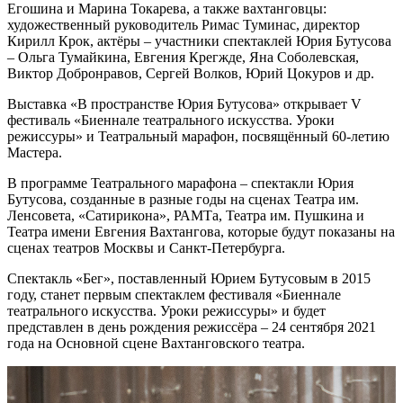
Егошина и Марина Токарева, а также вахтанговцы:
художественный руководитель Римас Туминас, директор
Кирилл Крок, актёры – участники спектаклей Юрия Бутусова
– Ольга Тумайкина, Евгения Крегжде, Яна Соболевская,
Виктор Добронравов, Сергей Волков, Юрий Цокуров и др.
Выставка «В пространстве Юрия Бутусова» открывает V
фестиваль «Биеннале театрального искусства. Уроки
режиссуры» и Театральный марафон, посвящённый 60-летию
Мастера.
В программе Театрального марафона – спектакли Юрия
Бутусова, созданные в разные годы на сценах Театра им.
Ленсовета, «Сатирикона», РАМТа, Театра им. Пушкина и
Театра имени Евгения Вахтангова, которые будут показаны на
сценах театров Москвы и Санкт-Петербурга.
Спектакль «Бег», поставленный Юрием Бутусовым в 2015
году, станет первым спектаклем фестиваля «Биеннале
театрального искусства. Уроки режиссуры» и будет
представлен в день рождения режиссёра – 24 сентября 2021
года на Основной сцене Вахтанговского театра.