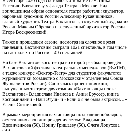
В сентябре 2020 года состоялось открытие памятника
Евгению Вахтангову у фасада Театра в Москве. Над
воплощением образа основателя театра работали: скульптор,
народный художник России Александр Рукавишников,
главный художник Театра Вахтангова, заслуженный художник
России Максим Обрезков и заслуженный архитектор России
Игорь Воскресенский.
Также в прошедшем сезоне, несмотря на сложное время
пандемии, Вахтанговцы сыграли 1021 спектакль, в том числе
на гастролях по России – 49 спектаклей.
На базе Вахтанговского театра во второй раз был проведён
Вахтанговский фестиваль театральных менеджеров (ВФТМ),
а также конкурс «Вектор-Театр» для студентов факультетов
журналистики (совместно с Московским отделением Союза
Журналистов России). Состоялась презентация книг,
выпущенных театром: двухтомник «Вахтанговцы после
Вахтангова» Владислава Иванова и Анны Бруссер, книга
воспоминаний «Наш Этуш» и «Если б я не была актрисой…»
Елены Сотниковой.
В рамках мероприятия вахтанговцы поздравили юбиляров,
отметивших свои дни рождения летом: Владимира
Вдовиченкова (50), Нонну Гришаеву (50), Олега Лопухова
(50).