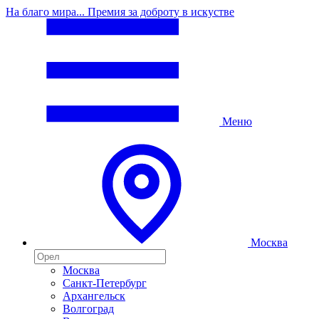
На благо мира... Премия за доброту в искустве
Меню
Москва
Москва
Санкт-Петербург
Архангельск
Волгоград