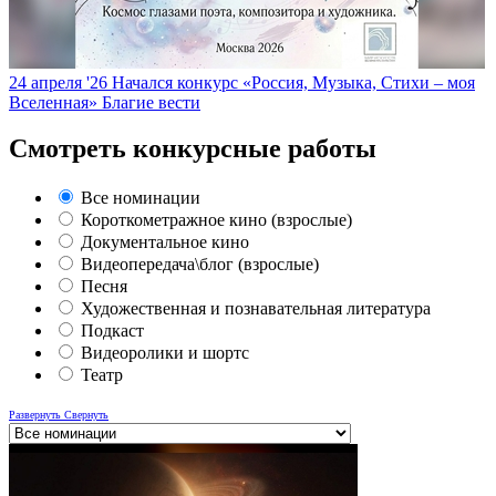
24 апреля '26
Начался конкурс «Россия, Музыка, Стихи – моя
Вселенная»
Благие вести
Смотреть конкурсные работы
Все номинации
Короткометражное кино (взрослые)
Документальное кино
Видеопередача\блог (взрослые)
Песня
Художественная и познавательная литература
Подкаст
Видеоролики и шортс
Театр
Развернуть
Свернуть