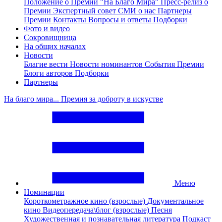
Положение о Премии "На Благо Мира"
Пресс-релиз о
Премии
Экспертный совет
СМИ о нас
Партнеры
Премии
Контакты
Вопросы и ответы
Подборки
Фото и видео
Сокровищница
На общих началах
Новости
Благие вести
Новости номинантов
События Премии
Блоги авторов
Подборки
Партнеры
На благо мира... Премия за доброту в искустве
Меню
Номинации
Короткометражное кино (взрослые)
Документальное
кино
Видеопередача\блог (взрослые)
Песня
Художественная и познавательная литература
Подкаст