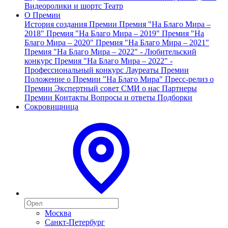
Видеоролики и шортс
Театр
О Премии
История создания Премии
Премия "На Благо Мира –
2018"
Премия "На Благо Мира – 2019"
Премия "На
Благо Мира – 2020"
Премия "На Благо Мира – 2021"
Премия "На Благо Мира – 2022" - Любительский
конкурс
Премия "На Благо Мира – 2022" -
Профессиональный конкурс
Лауреаты Премии
Положение о Премии "На Благо Мира"
Пресс-релиз о
Премии
Экспертный совет
СМИ о нас
Партнеры
Премии
Контакты
Вопросы и ответы
Подборки
Сокровищница
Москва
Санкт-Петербург