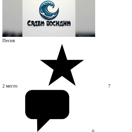
Песня
2 место
7
0