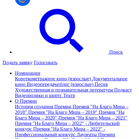
Поиск
Подать заявку
Голосовать
Номинации
Короткометражное кино (взрослые)
Документальное
кино
Видеопередача\блог (взрослые)
Песня
Художественная и познавательная литература
Подкаст
Видеоролики и шортс
Театр
О Премии
История создания Премии
Премия "На Благо Мира –
2018"
Премия "На Благо Мира – 2019"
Премия "На
Благо Мира – 2020"
Премия "На Благо Мира – 2021"
Премия "На Благо Мира – 2022" - Любительский
конкурс
Премия "На Благо Мира – 2022" -
Профессиональный конкурс
Лауреаты Премии