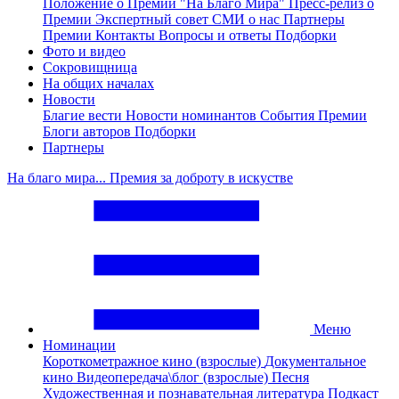
Положение о Премии "На Благо Мира"
Пресс-релиз о
Премии
Экспертный совет
СМИ о нас
Партнеры
Премии
Контакты
Вопросы и ответы
Подборки
Фото и видео
Сокровищница
На общих началах
Новости
Благие вести
Новости номинантов
События Премии
Блоги авторов
Подборки
Партнеры
На благо мира... Премия за доброту в искустве
Меню
Номинации
Короткометражное кино (взрослые)
Документальное
кино
Видеопередача\блог (взрослые)
Песня
Художественная и познавательная литература
Подкаст