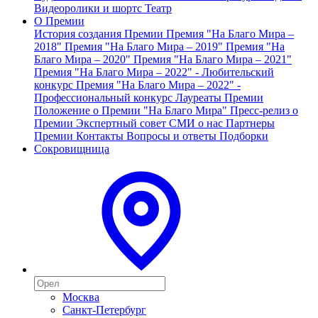
Видеоролики и шортс
Театр
О Премии
История создания Премии
Премия "На Благо Мира –
2018"
Премия "На Благо Мира – 2019"
Премия "На
Благо Мира – 2020"
Премия "На Благо Мира – 2021"
Премия "На Благо Мира – 2022" - Любительский
конкурс
Премия "На Благо Мира – 2022" -
Профессиональный конкурс
Лауреаты Премии
Положение о Премии "На Благо Мира"
Пресс-релиз о
Премии
Экспертный совет
СМИ о нас
Партнеры
Премии
Контакты
Вопросы и ответы
Подборки
Сокровищница
Москва
Санкт-Петербург