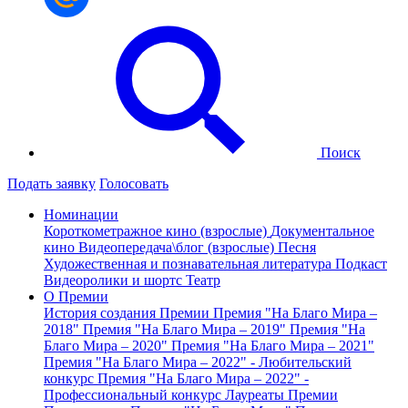
Поиск
Подать заявку
Голосовать
Номинации
Короткометражное кино (взрослые)
Документальное
кино
Видеопередача\блог (взрослые)
Песня
Художественная и познавательная литература
Подкаст
Видеоролики и шортс
Театр
О Премии
История создания Премии
Премия "На Благо Мира –
2018"
Премия "На Благо Мира – 2019"
Премия "На
Благо Мира – 2020"
Премия "На Благо Мира – 2021"
Премия "На Благо Мира – 2022" - Любительский
конкурс
Премия "На Благо Мира – 2022" -
Профессиональный конкурс
Лауреаты Премии