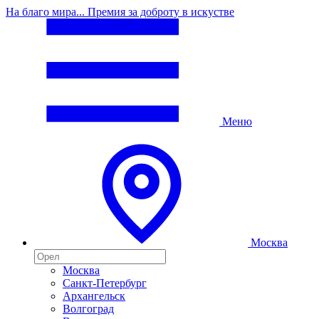
На благо мира... Премия за доброту в искустве
Меню
Москва
Москва
Санкт-Петербург
Архангельск
Волгоград