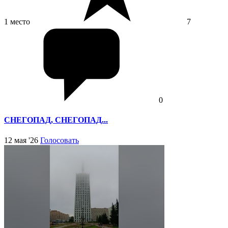
1 место
7
0
СНЕГОПАД, СНЕГОПАД...
12 мая '26
Голосовать