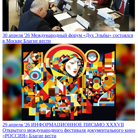
30 апреля '26
Международный форум «Дух Эльбы» состоялся
в Москве
Благие вести
29 апреля '26
ИНФОРМАЦИОННОЕ ПИСЬМО XXXVII
Открытого международного фестиваля документального кино
«РОССИЯ»
Благие вести