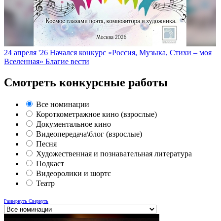
24 апреля '26
Начался конкурс «Россия, Музыка, Стихи – моя
Вселенная»
Благие вести
Смотреть конкурсные работы
Все номинации
Короткометражное кино (взрослые)
Документальное кино
Видеопередача\блог (взрослые)
Песня
Художественная и познавательная литература
Подкаст
Видеоролики и шортс
Театр
Развернуть
Свернуть