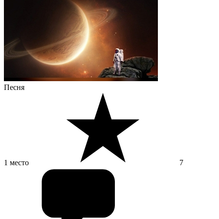
Песня
1 место
7