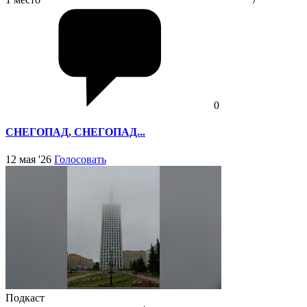
0
СНЕГОПАД, СНЕГОПАД...
12 мая '26
Голосовать
Подкаст