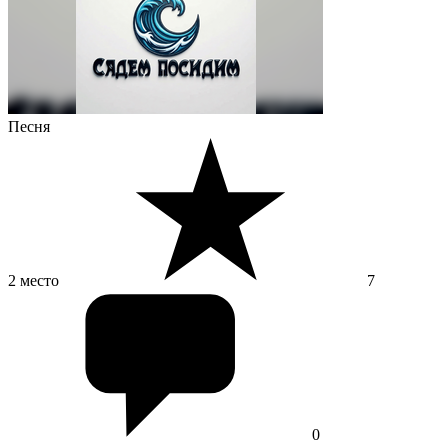
Песня
2 место
7
0