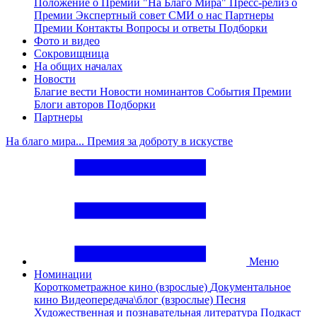
Положение о Премии "На Благо Мира"
Пресс-релиз о
Премии
Экспертный совет
СМИ о нас
Партнеры
Премии
Контакты
Вопросы и ответы
Подборки
Фото и видео
Сокровищница
На общих началах
Новости
Благие вести
Новости номинантов
События Премии
Блоги авторов
Подборки
Партнеры
На благо мира... Премия за доброту в искустве
Меню
Номинации
Короткометражное кино (взрослые)
Документальное
кино
Видеопередача\блог (взрослые)
Песня
Художественная и познавательная литература
Подкаст