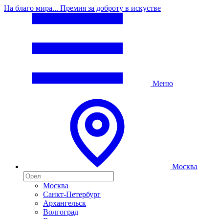
На благо мира... Премия за доброту в искустве
Меню
Москва
Москва
Санкт-Петербург
Архангельск
Волгоград