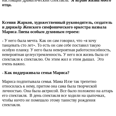
настоящий драматический спектакль.
Я играю жизнь моего
отца.
Ксения Жарков, художественный руководитель, создатель
и дирижёр Женского симфонического оркестра
назвала
Мариса Лиепа особым духовным героем:
-
У него была мечта. Как он сам говорил, что «я хочу
танцевать сто лет». То есть он сам себе поставил такую
особую планку. У него была невероятная работоспособность,
невероятная целеустремленность. У него вся жизнь была от
спектакля к спектаклю. Он этим жил и этим дышал. Это
очень важно.
- Как поддерживала семья Мариса?
Мариса подпитывала семья. Мама Илзе так трепетно
относилась к нему, притом она сама была творческой
личностью. Она была актрисой. Все было положено на алтарь
его спектакля. В день спектакля все ходили на цыпочках,
чтобы ничто не помешало этому таинству рождения
спектакля.