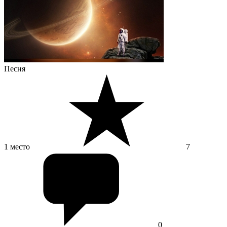
Песня
1 место
7
0