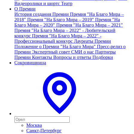
Видеоролики и шортс
Театр
О Премии
История создания Премии
Премия "На Благо Мира –
2018"
Премия "На Благо Мира – 2019"
Премия "На
Благо Мира – 2020"
Премия "На Благо Мира – 2021"
Премия "На Благо Мира – 2022" - Любительский
конкурс
Премия "На Благо Мира – 2022" -
Профессиональный конкурс
Лауреаты Премии
Положение о Премии "На Благо Мира"
Пресс-релиз о
Премии
Экспертный совет
СМИ о нас
Партнеры
Премии
Контакты
Вопросы и ответы
Подборки
Сокровищница
Москва
Санкт-Петербург