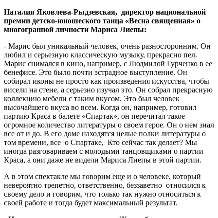
Наталия Яковлева-Рыдзевская,
директор национальной
премии детско-юношеского танца «Весна священная» о
многогранной личности Мариса Лиепы:
- Марис был уникальный человек, очень разносторонним. Он
любил и серьезную классическую музыку, прекрасно пел.
Марис снимался в кино, например, с Людмилой Гурченко в ее
бенефисе. Это было почти эстрадное выступление. Он
собирал иконы не просто как произведения искусства, чтобы
висели на стене, а серьезно изучал это. Он собрал прекрасную
коллекцию мебели с таким вкусом. Это был человек
высочайшего вкуса во всем. Когда он, например, готовил
партию Краса в балете «Спартак», он перечитал такое
огромное количество литературы о своем герое. Он о нем знал
все от и до. В его доме находятся целые полки литературы о
том времени, все о Спартаке, Кто сейчас так делает? Мы
иногда разговариваем с молодыми танцовщиками о партии
Краса, а они даже не видели Мариса Лиепы в этой партии.
А в этом спектакле мы говорим еще и о человеке, который
невероятно трепетно, ответственно, беззаветно относился к
своему дело и говорим, что только так нужно относиться к
своей работе и тогда будет максимальный результат.