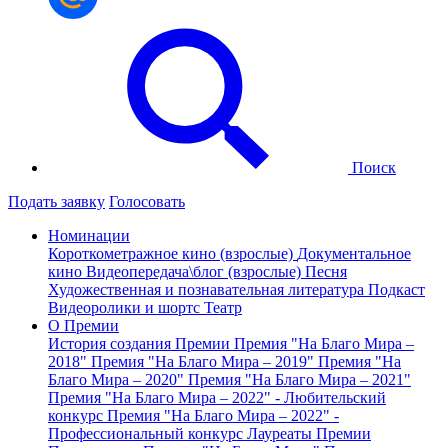
Поиск
Подать заявку
Голосовать
Номинации
Короткометражное кино (взрослые)
Документальное
кино
Видеопередача\блог (взрослые)
Песня
Художественная и познавательная литература
Подкаст
Видеоролики и шортс
Театр
О Премии
История создания Премии
Премия "На Благо Мира –
2018"
Премия "На Благо Мира – 2019"
Премия "На
Благо Мира – 2020"
Премия "На Благо Мира – 2021"
Премия "На Благо Мира – 2022" - Любительский
конкурс
Премия "На Благо Мира – 2022" -
Профессиональный конкурс
Лауреаты Премии