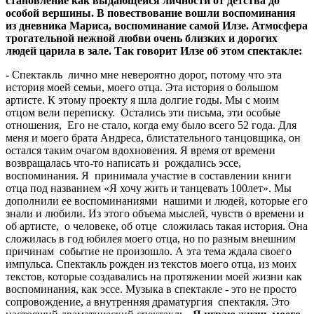
становление как выдающейся личности от детства до
особой вершины. В повествование вошли воспоминания
из дневника Мариса, воспоминание самой Илзе. Атмосфера
трогательной нежной любви очень близких и дорогих
людей царила в зале. Так говорит Илзе об этом спектакле:
-
Спектакль лично мне невероятно дорог
,
потому что эта
история моей семьи, моего отца. Эта история о большом
артисте. К этому проекту я шла долгие годы. Мы с моим
отцом вели переписку
.
Остались эти письма, эти особые
отношения, Его не стало, когда ему было всего 52 года. Для
меня и моего брата Андреса, блистательного танцовщика, он
остался таким очагом вдохновения. Я время от времени
возвращалась что-то написать и рождались эссе,
воспоминания. Я принимала участие в составлении книги
отца под названием «Я хочу жить и танцевать 100лет». Мы
дополнили ее воспоминаниями нашими и людей, которые его
знали и любили. Из этого объема мыслей, чувств о времени и
об артисте, о человеке, об отце сложилась такая история. Она
сложилась в год юбилея моего отца, но по разным внешним
причинам событие не произошло. А эта тема ждала своего
импульса. Спектакль рожден из текстов моего отца, из моих
текстов, которые создавались на протяжении моей жизни как
воспоминания, как эссе. Музыка в спектакле - это не просто
сопровождение, а внутренняя драматургия спектакля. Это