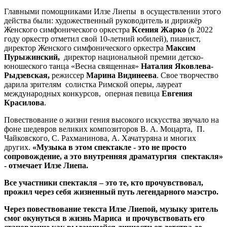
Главными помощниками Илзе Лиепы в осуществлении этого
действа были:
художественный руководитель и дирижёр
Женского симфонического оркестра
Ксения Жарко
(в 2022
году оркестр отметил свой 10-летний юбилей)
, пианист,
директор Женского симфонического оркестра
Максим
Пурыжинский,
директор национальной премии детско-
юношеского танца «Весна священная»
Наталия Яковлева-
Рыдзевская,
режиссер
Марина Видинеева
. Свое творчество
дарила зрителям солистка Римской оперы, лауреат
международных конкурсов, оперная певица
Евгения
Красилова
.
Повествование о жизни гения высокого искусства звучало на
фоне шедевров великих композиторов В. А. Моцарта
,
П.
Чайковского, С. Рахманинова, А. Хачатуряна и многих
других.
«Музыка в этом спектакле - это не просто
сопровождение, а это внутренняя драматургия спектакля»
- отмечает Илзе Лиепа.
Все участники спектакля – это те, кто прочувствовал,
прожил через себя жизненный путь легендарного маэстро.
Через повествование текста Илзе Лиепой, музыку зритель
смог окунуться в жизнь Мариса и прочувствовать его