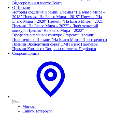
Видеоролики и шортс
Театр
О Премии
История создания Премии
Премия "На Благо Мира –
2018"
Премия "На Благо Мира – 2019"
Премия "На
Благо Мира – 2020"
Премия "На Благо Мира – 2021"
Премия "На Благо Мира – 2022" - Любительский
конкурс
Премия "На Благо Мира – 2022" -
Профессиональный конкурс
Лауреаты Премии
Положение о Премии "На Благо Мира"
Пресс-релиз о
Премии
Экспертный совет
СМИ о нас
Партнеры
Премии
Контакты
Вопросы и ответы
Подборки
Сокровищница
Москва
Санкт-Петербург