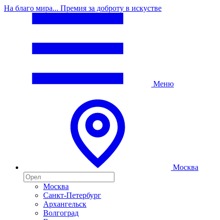
На благо мира... Премия за доброту в искустве
Меню
Москва
Москва
Санкт-Петербург
Архангельск
Волгоград