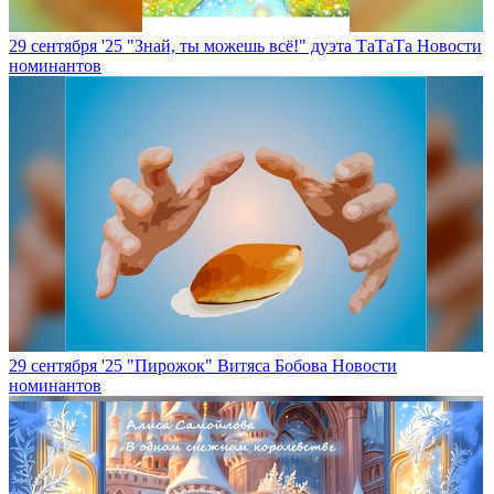
29 сентября '25
"Знай, ты можешь всё!" дуэта ТаТаТа
Новости
номинантов
29 сентября '25
"Пирожок" Витяса Бобова
Новости
номинантов