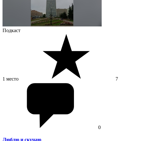
Подкаст
1 место
7
0
Люблю и скучаю