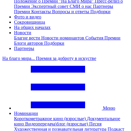
Положение о Премии "На Благо Мира"
Пресс-релиз о
Премии
Экспертный совет
СМИ о нас
Партнеры
Премии
Контакты
Вопросы и ответы
Подборки
Фото и видео
Сокровищница
На общих началах
Новости
Благие вести
Новости номинантов
События Премии
Блоги авторов
Подборки
Партнеры
На благо мира... Премия за доброту в искустве
Меню
Номинации
Короткометражное кино (взрослые)
Документальное
кино
Видеопередача\блог (взрослые)
Песня
Художественная и познавательная литература
Подкаст