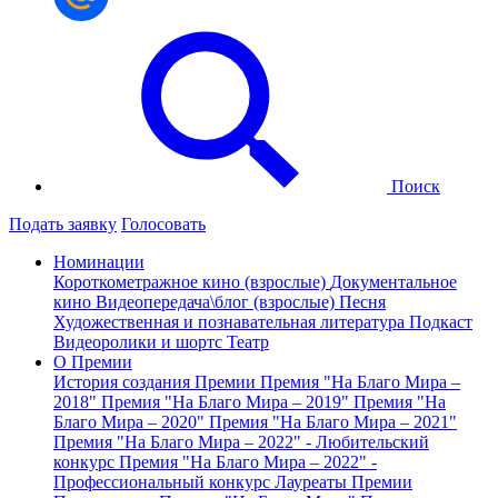
Поиск
Подать заявку
Голосовать
Номинации
Короткометражное кино (взрослые)
Документальное
кино
Видеопередача\блог (взрослые)
Песня
Художественная и познавательная литература
Подкаст
Видеоролики и шортс
Театр
О Премии
История создания Премии
Премия "На Благо Мира –
2018"
Премия "На Благо Мира – 2019"
Премия "На
Благо Мира – 2020"
Премия "На Благо Мира – 2021"
Премия "На Благо Мира – 2022" - Любительский
конкурс
Премия "На Благо Мира – 2022" -
Профессиональный конкурс
Лауреаты Премии