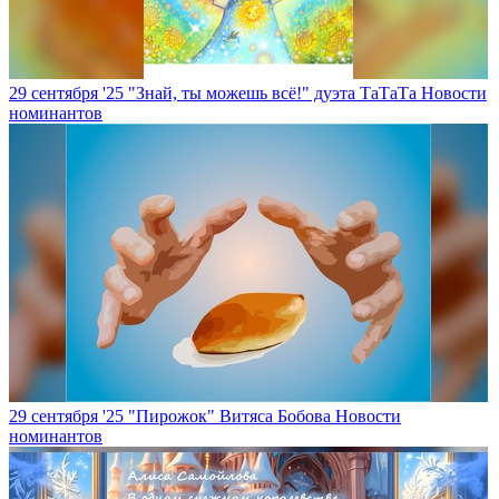
29 сентября '25
"Знай, ты можешь всё!" дуэта ТаТаТа
Новости
номинантов
29 сентября '25
"Пирожок" Витяса Бобова
Новости
номинантов