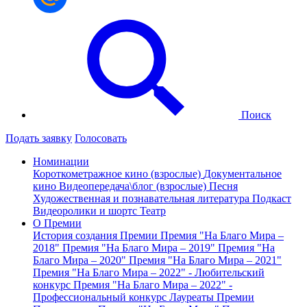
Поиск
Подать заявку
Голосовать
Номинации
Короткометражное кино (взрослые)
Документальное
кино
Видеопередача\блог (взрослые)
Песня
Художественная и познавательная литература
Подкаст
Видеоролики и шортс
Театр
О Премии
История создания Премии
Премия "На Благо Мира –
2018"
Премия "На Благо Мира – 2019"
Премия "На
Благо Мира – 2020"
Премия "На Благо Мира – 2021"
Премия "На Благо Мира – 2022" - Любительский
конкурс
Премия "На Благо Мира – 2022" -
Профессиональный конкурс
Лауреаты Премии