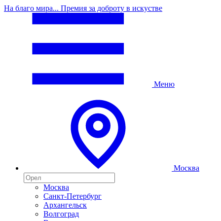
На благо мира... Премия за доброту в искустве
Меню
Москва
Москва
Санкт-Петербург
Архангельск
Волгоград