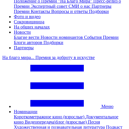
Положение о Премии "На Благо Мира"
Пресс-релиз о
Премии
Экспертный совет
СМИ о нас
Партнеры
Премии
Контакты
Вопросы и ответы
Подборки
Фото и видео
Сокровищница
На общих началах
Новости
Благие вести
Новости номинантов
События Премии
Блоги авторов
Подборки
Партнеры
На благо мира... Премия за доброту в искустве
Меню
Номинации
Короткометражное кино (взрослые)
Документальное
кино
Видеопередача\блог (взрослые)
Песня
Художественная и познавательная литература
Подкаст