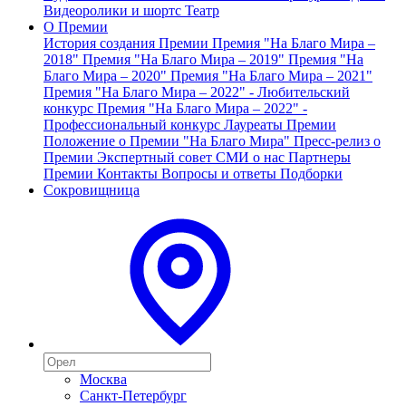
Видеоролики и шортс
Театр
О Премии
История создания Премии
Премия "На Благо Мира –
2018"
Премия "На Благо Мира – 2019"
Премия "На
Благо Мира – 2020"
Премия "На Благо Мира – 2021"
Премия "На Благо Мира – 2022" - Любительский
конкурс
Премия "На Благо Мира – 2022" -
Профессиональный конкурс
Лауреаты Премии
Положение о Премии "На Благо Мира"
Пресс-релиз о
Премии
Экспертный совет
СМИ о нас
Партнеры
Премии
Контакты
Вопросы и ответы
Подборки
Сокровищница
Москва
Санкт-Петербург