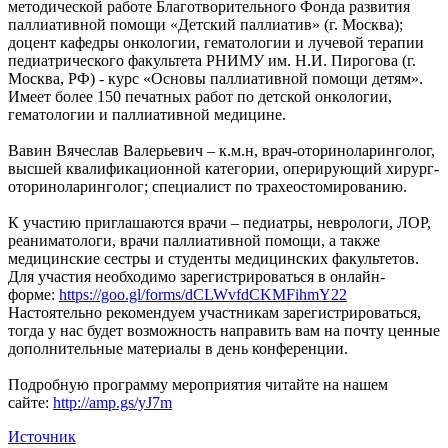
методической работе Благотворительного Фонда развития
паллиативной помощи «Детский паллиатив» (г. Москва);
доцент кафедры онкологии, гематологии и лучевой терапии
педиатрического факультета РНИМУ им. Н.И. Пирогова (г.
Москва, РФ) - курс «Основы паллиативной помощи детям».
Имеет более 150 печатных работ по детской онкологии,
гематологии и паллиативной медицине.
Вавин Вячеслав Валерьевич – к.м.н, врач-оториноларинголог,
высшей квалификационной категории, оперирующий хирург-
оториноларинголог; специалист по трахеостомированию.
К участию приглашаются врачи – педиатры, неврологи, ЛОР,
реаниматологи, врачи паллиативной помощи, а также
медицинские сестры и студенты медицинских факультетов.
Для участия необходимо зарегистрироваться в онлайн-
форме:
https://goo.gl/forms/dCLWvfdCKMFihmY22
Настоятельно рекомендуем участникам зарегистрироваться,
тогда у нас будет возможность направить вам на почту ценные
дополнительные материалы в день конференции.
Подробную программу мероприятия читайте на нашем
сайте:
http://amp.gs/yJ7m
Источник