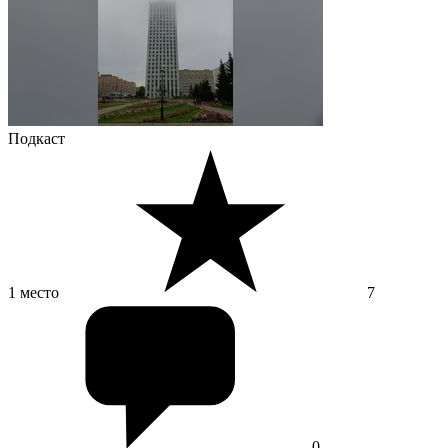
Подкаст
1 место
7
0