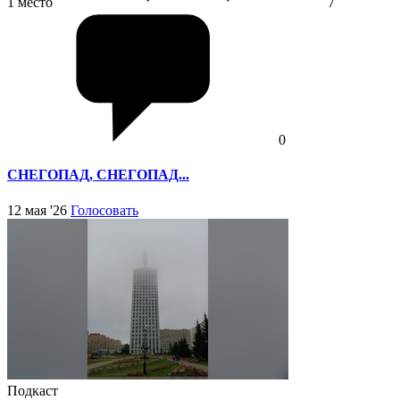
1 место
7
0
СНЕГОПАД, СНЕГОПАД...
12 мая '26
Голосовать
Подкаст