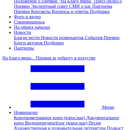
Положение о Премии "На Благо Мира"
Пресс-релиз о
Премии
Экспертный совет
СМИ о нас
Партнеры
Премии
Контакты
Вопросы и ответы
Подборки
Фото и видео
Сокровищница
На общих началах
Новости
Благие вести
Новости номинантов
События Премии
Блоги авторов
Подборки
Партнеры
На благо мира... Премия за доброту в искустве
Меню
Номинации
Короткометражное кино (взрослые)
Документальное
кино
Видеопередача\блог (взрослые)
Песня
Художественная и познавательная литература
Подкаст