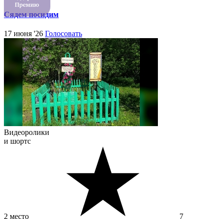
Сядем посидим
17 июня '26
Голосовать
Видеоролики
и шортс
2 место
7