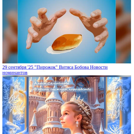
29 сентября '25
"Пирожок" Витяса Бобова
Новости
номинантов