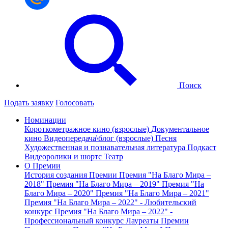
Поиск
Подать заявку
Голосовать
Номинации
Короткометражное кино (взрослые)
Документальное
кино
Видеопередача\блог (взрослые)
Песня
Художественная и познавательная литература
Подкаст
Видеоролики и шортс
Театр
О Премии
История создания Премии
Премия "На Благо Мира –
2018"
Премия "На Благо Мира – 2019"
Премия "На
Благо Мира – 2020"
Премия "На Благо Мира – 2021"
Премия "На Благо Мира – 2022" - Любительский
конкурс
Премия "На Благо Мира – 2022" -
Профессиональный конкурс
Лауреаты Премии