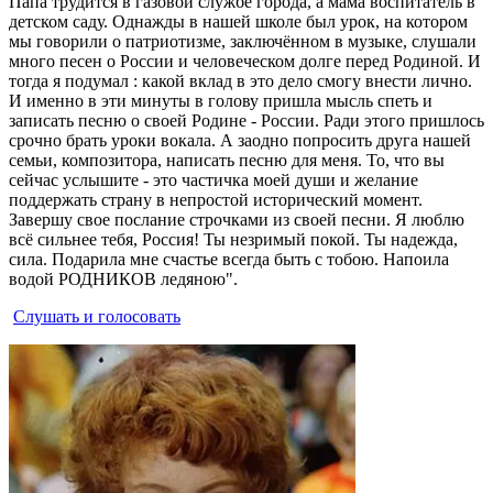
Папа трудится в газовой службе города, а мама воспитатель в
детском саду. Однажды в нашей школе был урок, на котором
мы говорили о патриотизме, заключённом в музыке, слушали
много песен о России и человеческом долге перед Родиной. И
тогда я подумал : какой вклад в это дело смогу внести лично.
И именно в эти минуты в голову пришла мысль спеть и
записать песню о своей Родине - России. Ради этого пришлось
срочно брать уроки вокала. А заодно попросить друга нашей
семьи, композитора, написать песню для меня. То, что вы
сейчас услышите - это частичка моей души и желание
поддержать страну в непростой исторический момент.
Завершу свое послание строчками из своей песни. Я люблю
всё сильнее тебя, Россия! Ты незримый покой. Ты надежда,
сила. Подарила мне счастье всегда быть с тобою. Напоила
водой РОДНИКОВ ледяною".
Слушать и голосовать