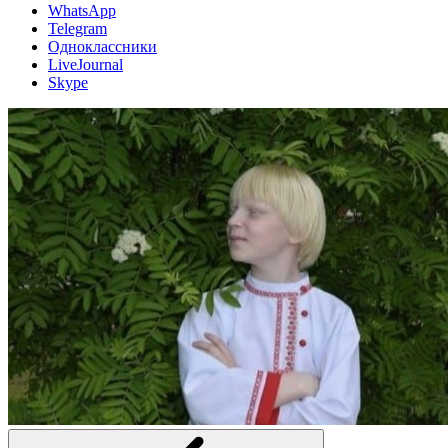
WhatsApp
Telegram
Одноклассники
LiveJournal
Skype