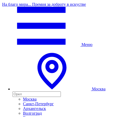
На благо мира... Премия за доброту в искустве
Меню
Москва
Москва
Санкт-Петербург
Архангельск
Волгоград