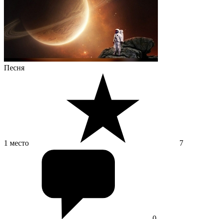
Песня
1 место
7
0