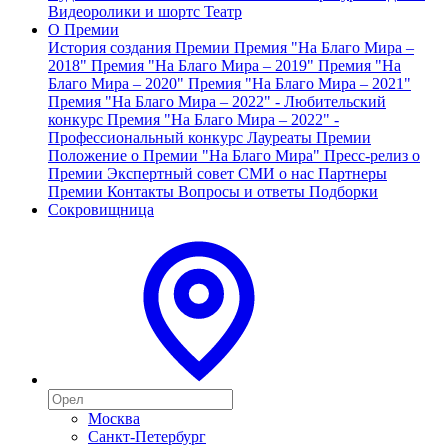
Видеоролики и шортс
Театр
О Премии
История создания Премии
Премия "На Благо Мира –
2018"
Премия "На Благо Мира – 2019"
Премия "На
Благо Мира – 2020"
Премия "На Благо Мира – 2021"
Премия "На Благо Мира – 2022" - Любительский
конкурс
Премия "На Благо Мира – 2022" -
Профессиональный конкурс
Лауреаты Премии
Положение о Премии "На Благо Мира"
Пресс-релиз о
Премии
Экспертный совет
СМИ о нас
Партнеры
Премии
Контакты
Вопросы и ответы
Подборки
Сокровищница
Москва
Санкт-Петербург