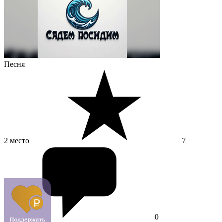
Песня
2 место
7
0