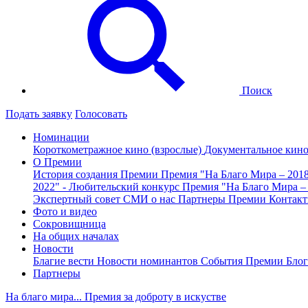
Поиск
Подать заявку
Голосовать
Номинации
Короткометражное кино (взрослые)
Документальное кин
О Премии
История создания Премии
Премия "На Благо Мира – 201
2022" - Любительский конкурс
Премия "На Благо Мира –
Экспертный совет
СМИ о нас
Партнеры Премии
Контак
Фото и видео
Сокровищница
На общих началах
Новости
Благие вести
Новости номинантов
События Премии
Блог
Партнеры
На благо мира... Премия за доброту в искустве