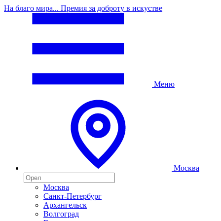
На благо мира... Премия за доброту в искустве
Меню
Москва
Москва
Санкт-Петербург
Архангельск
Волгоград