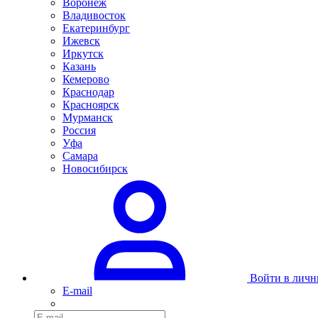
Воронеж
Владивосток
Екатеринбург
Ижевск
Иркутск
Казань
Кемерово
Краснодар
Красноярск
Мурманск
Россия
Уфа
Самара
Новосибирск
Войти в личн
E-mail