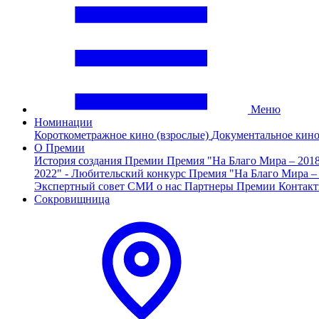
Меню
Номинации
Короткометражное кино (взрослые)
Документальное кин
О Премии
История создания Премии
Премия "На Благо Мира – 201
2022" - Любительский конкурс
Премия "На Благо Мира –
Экспертный совет
СМИ о нас
Партнеры Премии
Контак
Сокровищница