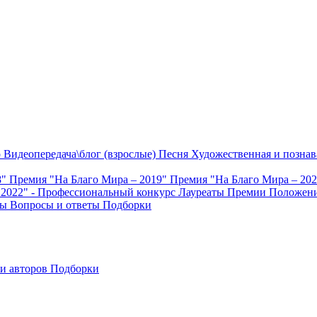
о
Видеопередача\блог (взрослые)
Песня
Художественная и познав
8"
Премия "На Благо Мира – 2019"
Премия "На Благо Мира – 20
 2022" - Профессиональный конкурс
Лауреаты Премии
Положени
ты
Вопросы и ответы
Подборки
и авторов
Подборки