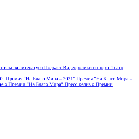
ательная литература
Подкаст
Видеоролики и шортс
Театр
20"
Премия "На Благо Мира – 2021"
Премия "На Благо Мира –
е о Премии "На Благо Мира"
Пресс-релиз о Премии