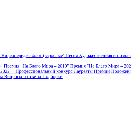
о
Видеопередача\блог (взрослые)
Песня
Художественная и познав
8"
Премия "На Благо Мира – 2019"
Премия "На Благо Мира – 20
 2022" - Профессиональный конкурс
Лауреаты Премии
Положени
ты
Вопросы и ответы
Подборки