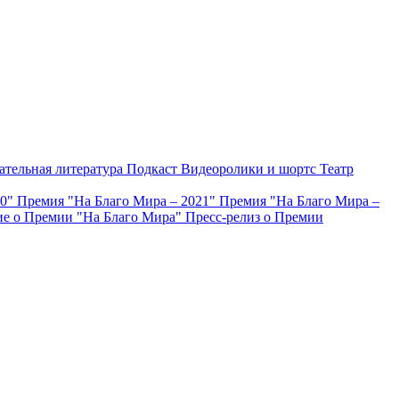
ательная литература
Подкаст
Видеоролики и шортс
Театр
20"
Премия "На Благо Мира – 2021"
Премия "На Благо Мира –
е о Премии "На Благо Мира"
Пресс-релиз о Премии