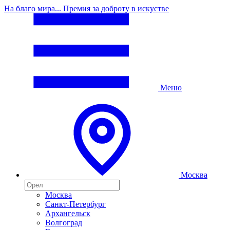
На благо мира... Премия за доброту в искустве
Меню
Москва
Москва
Санкт-Петербург
Архангельск
Волгоград