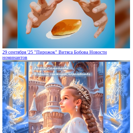
29 сентября '25
"Пирожок" Витяса Бобова
Новости
номинантов