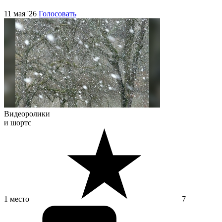
11 мая '26
Голосовать
Видеоролики
и шортс
1 место
7