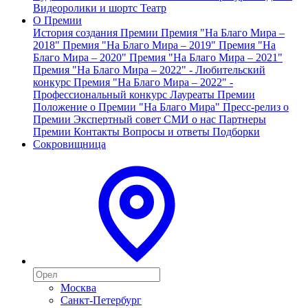
Видеоролики и шортс
Театр
О Премии
История создания Премии
Премия "На Благо Мира –
2018"
Премия "На Благо Мира – 2019"
Премия "На
Благо Мира – 2020"
Премия "На Благо Мира – 2021"
Премия "На Благо Мира – 2022" - Любительский
конкурс
Премия "На Благо Мира – 2022" -
Профессиональный конкурс
Лауреаты Премии
Положение о Премии "На Благо Мира"
Пресс-релиз о
Премии
Экспертный совет
СМИ о нас
Партнеры
Премии
Контакты
Вопросы и ответы
Подборки
Сокровищница
Москва
Санкт-Петербург