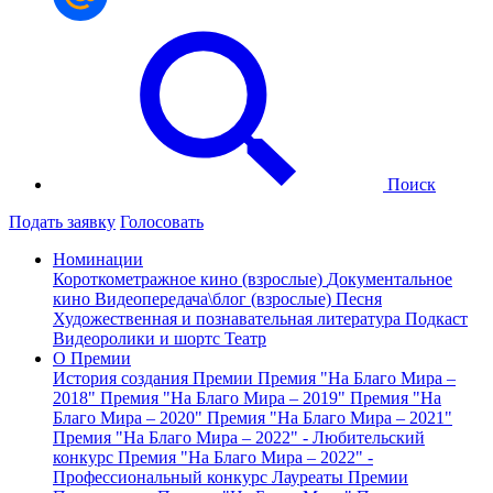
Поиск
Подать заявку
Голосовать
Номинации
Короткометражное кино (взрослые)
Документальное
кино
Видеопередача\блог (взрослые)
Песня
Художественная и познавательная литература
Подкаст
Видеоролики и шортс
Театр
О Премии
История создания Премии
Премия "На Благо Мира –
2018"
Премия "На Благо Мира – 2019"
Премия "На
Благо Мира – 2020"
Премия "На Благо Мира – 2021"
Премия "На Благо Мира – 2022" - Любительский
конкурс
Премия "На Благо Мира – 2022" -
Профессиональный конкурс
Лауреаты Премии