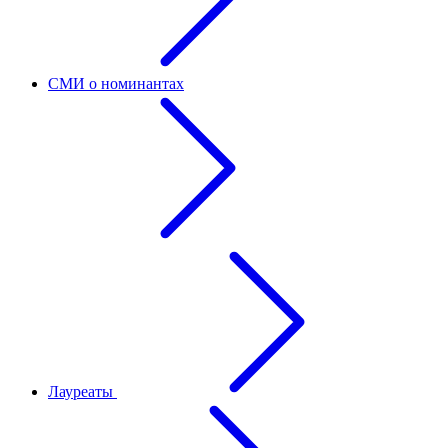
СМИ о номинантах
Лауреаты