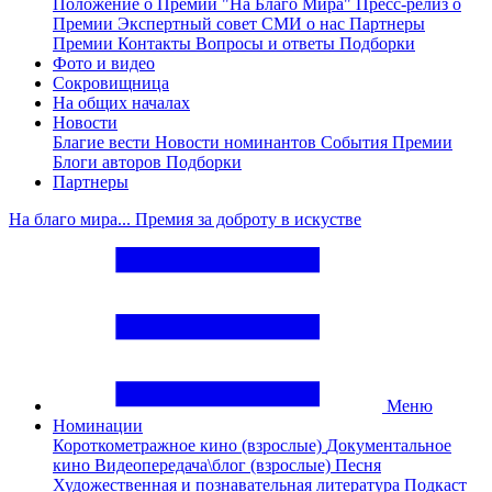
Положение о Премии "На Благо Мира"
Пресс-релиз о
Премии
Экспертный совет
СМИ о нас
Партнеры
Премии
Контакты
Вопросы и ответы
Подборки
Фото и видео
Сокровищница
На общих началах
Новости
Благие вести
Новости номинантов
События Премии
Блоги авторов
Подборки
Партнеры
На благо мира... Премия за доброту в искустве
Меню
Номинации
Короткометражное кино (взрослые)
Документальное
кино
Видеопередача\блог (взрослые)
Песня
Художественная и познавательная литература
Подкаст