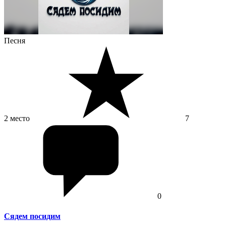
Песня
2 место
7
0
Сядем посидим