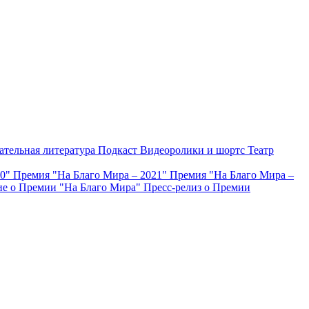
ательная литература
Подкаст
Видеоролики и шортс
Театр
20"
Премия "На Благо Мира – 2021"
Премия "На Благо Мира –
е о Премии "На Благо Мира"
Пресс-релиз о Премии