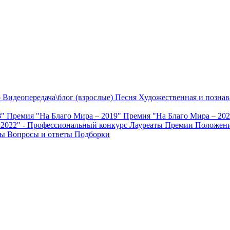
о
Видеопередача\блог (взрослые)
Песня
Художественная и познав
8"
Премия "На Благо Мира – 2019"
Премия "На Благо Мира – 20
 2022" - Профессиональный конкурс
Лауреаты Премии
Положени
ты
Вопросы и ответы
Подборки