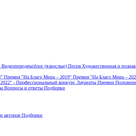
о
Видеопередача\блог (взрослые)
Песня
Художественная и познав
8"
Премия "На Благо Мира – 2019"
Премия "На Благо Мира – 20
 2022" - Профессиональный конкурс
Лауреаты Премии
Положени
ты
Вопросы и ответы
Подборки
и авторов
Подборки