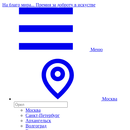
На благо мира... Премия за доброту в искустве
Меню
Москва
Москва
Санкт-Петербург
Архангельск
Волгоград