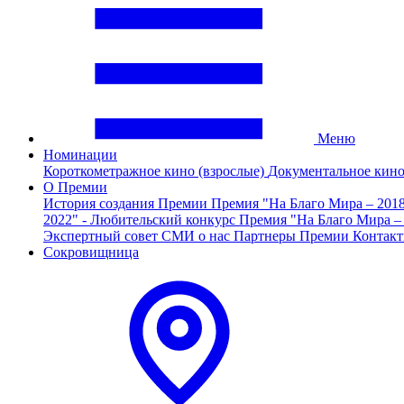
Меню
Номинации
Короткометражное кино (взрослые)
Документальное кин
О Премии
История создания Премии
Премия "На Благо Мира – 201
2022" - Любительский конкурс
Премия "На Благо Мира –
Экспертный совет
СМИ о нас
Партнеры Премии
Контак
Сокровищница