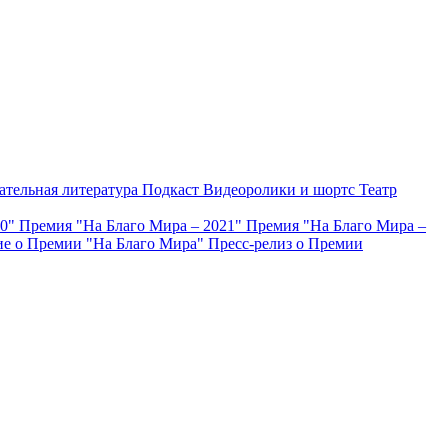
ательная литература
Подкаст
Видеоролики и шортс
Театр
20"
Премия "На Благо Мира – 2021"
Премия "На Благо Мира –
е о Премии "На Благо Мира"
Пресс-релиз о Премии