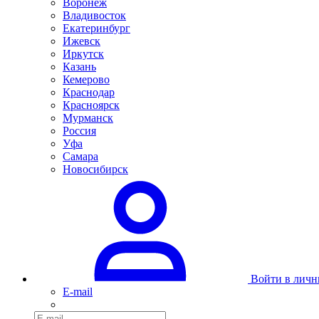
Воронеж
Владивосток
Екатеринбург
Ижевск
Иркутск
Казань
Кемерово
Краснодар
Красноярск
Мурманск
Россия
Уфа
Самара
Новосибирск
Войти в личн
E-mail