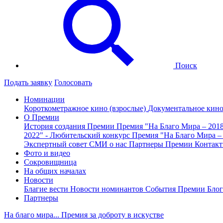
Поиск
Подать заявку
Голосовать
Номинации
Короткометражное кино (взрослые)
Документальное кин
О Премии
История создания Премии
Премия "На Благо Мира – 201
2022" - Любительский конкурс
Премия "На Благо Мира –
Экспертный совет
СМИ о нас
Партнеры Премии
Контак
Фото и видео
Сокровищница
На общих началах
Новости
Благие вести
Новости номинантов
События Премии
Блог
Партнеры
На благо мира... Премия за доброту в искустве