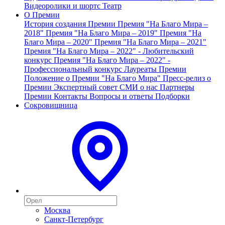
Видеоролики и шортс
Театр
О Премии
История создания Премии
Премия "На Благо Мира –
2018"
Премия "На Благо Мира – 2019"
Премия "На
Благо Мира – 2020"
Премия "На Благо Мира – 2021"
Премия "На Благо Мира – 2022" - Любительский
конкурс
Премия "На Благо Мира – 2022" -
Профессиональный конкурс
Лауреаты Премии
Положение о Премии "На Благо Мира"
Пресс-релиз о
Премии
Экспертный совет
СМИ о нас
Партнеры
Премии
Контакты
Вопросы и ответы
Подборки
Сокровищница
Москва
Санкт-Петербург