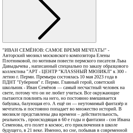
"ИВАН СЕМЁНОВ: САМОЕ ВРЕМЯ МЕЧТАТЬ!" -
Авторский мюзикл московского композитора Елены
Плотниковой, по мотивам повести пермского писателя Льва
Давыдычева , написанный специально по заказу образцового
коллектива "АРТ - ЦЕНТР "КЛАSSНЫЙ МЮЗИКЛ" к 300 -
летию г. Перми. Премьера состоялась 10 мая 2023 года в
ПДНТ "Губерния" г. Перми. Главный герой, советский
школьник - Иван Семёнов — самый несчастный человек на
свете, потому что он не любит учиться. Все окружающие
пытаются повлиять на него, но постоянно вмешивается
бабушка, балующая его. А ещё он — неутомимый фантазёр и
мечтатель и постоянно попадает во множество историй. В
мюзикле представлены два времени – действительность,
реальность , происходящая в 60 е годы и фантазии - сон Ивана
Семенова, его полет в космос, его приключения в школе
будущего, в 21 веке. Именно, во сне, побывав в современной