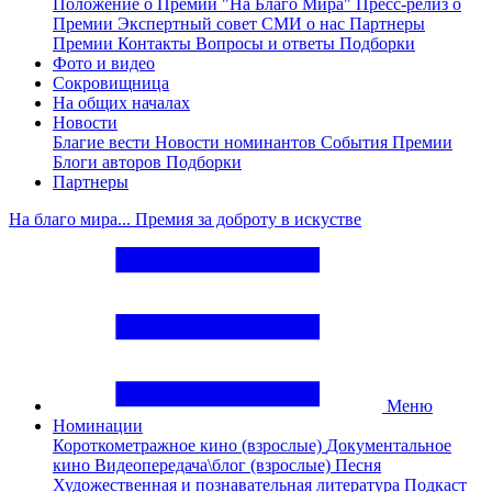
Положение о Премии "На Благо Мира"
Пресс-релиз о
Премии
Экспертный совет
СМИ о нас
Партнеры
Премии
Контакты
Вопросы и ответы
Подборки
Фото и видео
Сокровищница
На общих началах
Новости
Благие вести
Новости номинантов
События Премии
Блоги авторов
Подборки
Партнеры
На благо мира... Премия за доброту в искустве
Меню
Номинации
Короткометражное кино (взрослые)
Документальное
кино
Видеопередача\блог (взрослые)
Песня
Художественная и познавательная литература
Подкаст