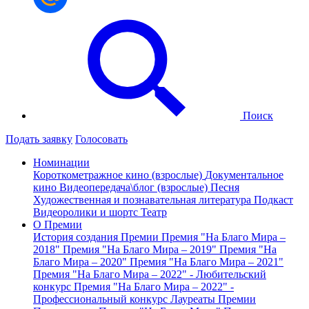
Поиск
Подать заявку
Голосовать
Номинации
Короткометражное кино (взрослые)
Документальное
кино
Видеопередача\блог (взрослые)
Песня
Художественная и познавательная литература
Подкаст
Видеоролики и шортс
Театр
О Премии
История создания Премии
Премия "На Благо Мира –
2018"
Премия "На Благо Мира – 2019"
Премия "На
Благо Мира – 2020"
Премия "На Благо Мира – 2021"
Премия "На Благо Мира – 2022" - Любительский
конкурс
Премия "На Благо Мира – 2022" -
Профессиональный конкурс
Лауреаты Премии