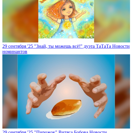
29 сентября '25
"Знай, ты можешь всё!" дуэта ТаТаТа
Новости
номинантов
29 сентября '25
"Пирожок" Витяса Бобова
Новости