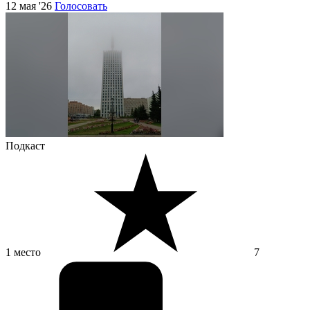
12 мая '26
Голосовать
Подкаст
1 место
7