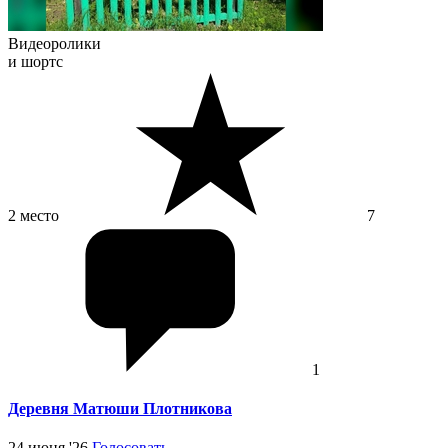
Видеоролики
и шортс
2 место
7
1
Деревня Матюши Плотникова
24 июня '26
Голосовать