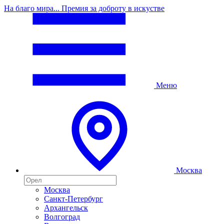
На благо мира... Премия за доброту в искустве
Меню
Москва
Москва
Санкт-Петербург
Архангельск
Волгоград