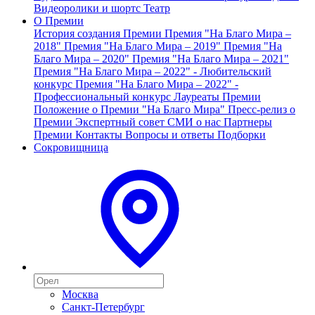
Видеоролики и шортс
Театр
О Премии
История создания Премии
Премия "На Благо Мира –
2018"
Премия "На Благо Мира – 2019"
Премия "На
Благо Мира – 2020"
Премия "На Благо Мира – 2021"
Премия "На Благо Мира – 2022" - Любительский
конкурс
Премия "На Благо Мира – 2022" -
Профессиональный конкурс
Лауреаты Премии
Положение о Премии "На Благо Мира"
Пресс-релиз о
Премии
Экспертный совет
СМИ о нас
Партнеры
Премии
Контакты
Вопросы и ответы
Подборки
Сокровищница
Москва
Санкт-Петербург