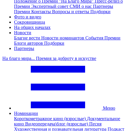
Положение о Премии "На Благо Мира"
Пресс-релиз о
Премии
Экспертный совет
СМИ о нас
Партнеры
Премии
Контакты
Вопросы и ответы
Подборки
Фото и видео
Сокровищница
На общих началах
Новости
Благие вести
Новости номинантов
События Премии
Блоги авторов
Подборки
Партнеры
На благо мира... Премия за доброту в искустве
Меню
Номинации
Короткометражное кино (взрослые)
Документальное
кино
Видеопередача\блог (взрослые)
Песня
Художественная и познавательная литература
Подкаст