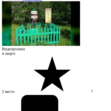
Видеоролики
и шортс
2 место
7