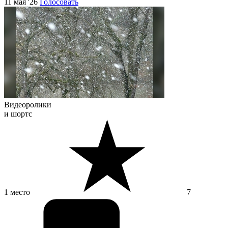
11 мая '26
Голосовать
Видеоролики
и шортс
1 место
7