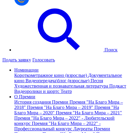
Поиск
Подать заявку
Голосовать
Номинации
Короткометражное кино (взрослые)
Документальное
кино
Видеопередача\блог (взрослые)
Песня
Художественная и познавательная литература
Подкаст
Видеоролики и шортс
Театр
О Премии
История создания Премии
Премия "На Благо Мира –
2018"
Премия "На Благо Мира – 2019"
Премия "На
Благо Мира – 2020"
Премия "На Благо Мира – 2021"
Премия "На Благо Мира – 2022" - Любительский
конкурс
Премия "На Благо Мира – 2022" -
Профессиональный конкурс
Лауреаты Премии