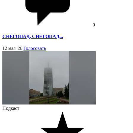
0
СНЕГОПАД, СНЕГОПАД...
12 мая '26
Голосовать
Подкаст