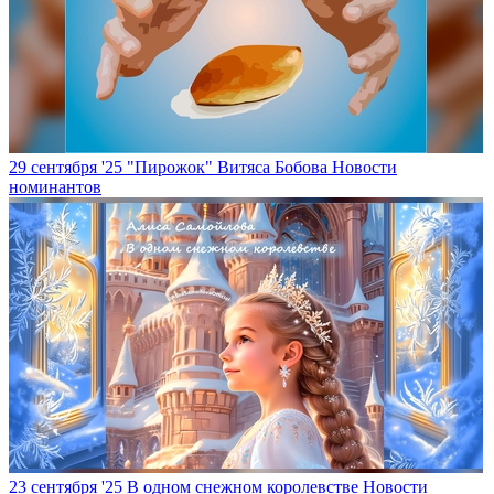
29 сентября '25
"Пирожок" Витяса Бобова
Новости
номинантов
23 сентября '25
В одном снежном королевстве
Новости