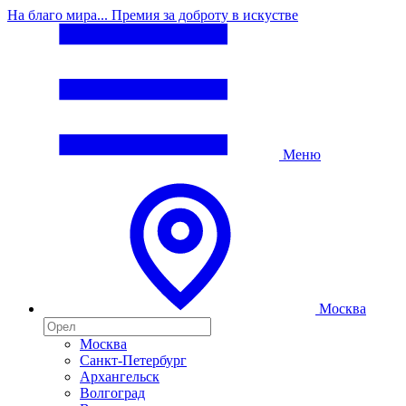
На благо мира... Премия за доброту в искустве
Меню
Москва
Москва
Санкт-Петербург
Архангельск
Волгоград