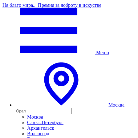
На благо мира... Премия за доброту в искустве
Меню
Москва
Москва
Санкт-Петербург
Архангельск
Волгоград