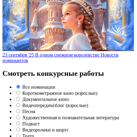
23 сентября '25
В одном снежном королевстве
Новости
номинантов
Смотреть конкурсные работы
Все номинации
Короткометражное кино (взрослые)
Документальное кино
Видеопередача\блог (взрослые)
Песня
Художественная и познавательная литература
Подкаст
Видеоролики и шортс
Театр