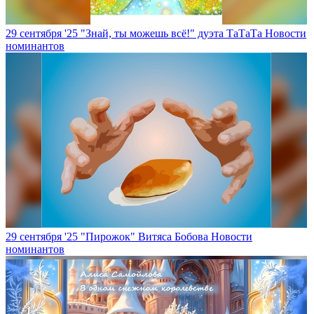
29 сентября '25
"Знай, ты можешь всё!" дуэта ТаТаТа
Новости
номинантов
29 сентября '25
"Пирожок" Витяса Бобова
Новости
номинантов