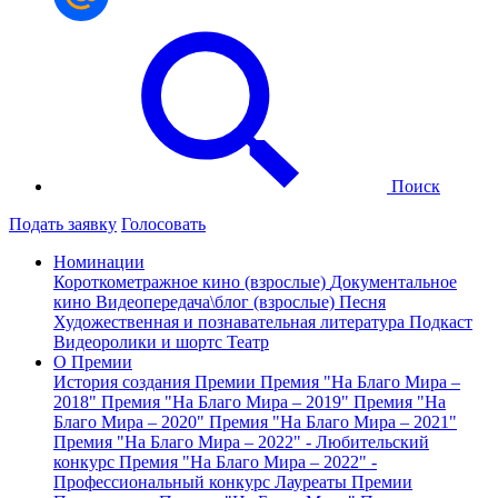
Поиск
Подать заявку
Голосовать
Номинации
Короткометражное кино (взрослые)
Документальное
кино
Видеопередача\блог (взрослые)
Песня
Художественная и познавательная литература
Подкаст
Видеоролики и шортс
Театр
О Премии
История создания Премии
Премия "На Благо Мира –
2018"
Премия "На Благо Мира – 2019"
Премия "На
Благо Мира – 2020"
Премия "На Благо Мира – 2021"
Премия "На Благо Мира – 2022" - Любительский
конкурс
Премия "На Благо Мира – 2022" -
Профессиональный конкурс
Лауреаты Премии