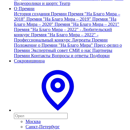
Видеоролики и шортс
Театр
О Премии
История создания Премии
Премия "На Благо Мира –
2018"
Премия "На Благо Мира – 2019"
Премия "На
Благо Мира – 2020"
Премия "На Благо Мира – 2021"
Премия "На Благо Мира – 2022" - Любительский
конкурс
Премия "На Благо Мира – 2022" -
Профессиональный конкурс
Лауреаты Премии
Положение о Премии "На Благо Мира"
Пресс-релиз о
Премии
Экспертный совет
СМИ о нас
Партнеры
Премии
Контакты
Вопросы и ответы
Подборки
Сокровищница
Москва
Санкт-Петербург