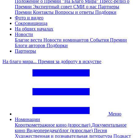
Положение о Премии "На Благо Мира"
Пресс-релиз о
Премии
Экспертный совет
СМИ о нас
Партнеры
Премии
Контакты
Вопросы и ответы
Подборки
Фото и видео
Сокровищница
На общих началах
Новости
Благие вести
Новости номинантов
События Премии
Блоги авторов
Подборки
Партнеры
На благо мира... Премия за доброту в искустве
Меню
Номинации
Короткометражное кино (взрослые)
Документальное
кино
Видеопередача\блог (взрослые)
Песня
Художественная и познавательная литература
Подкаст