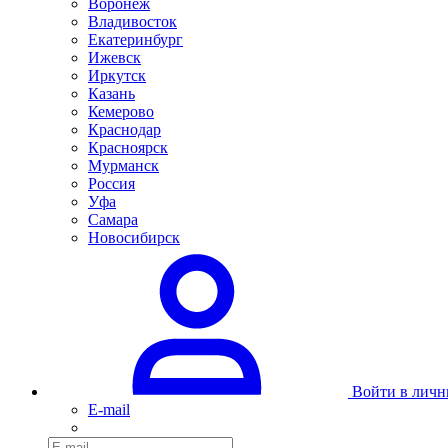
Воронеж
Владивосток
Екатеринбург
Ижевск
Иркутск
Казань
Кемерово
Краснодар
Красноярск
Мурманск
Россия
Уфа
Самара
Новосибирск
Войти в личн
E-mail