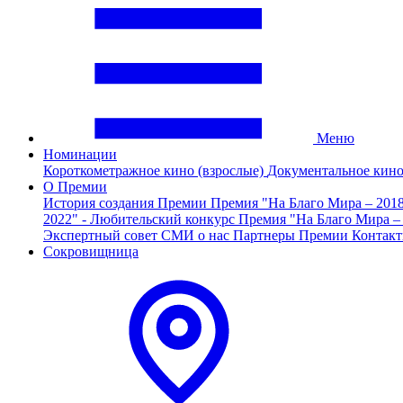
Меню
Номинации
Короткометражное кино (взрослые)
Документальное кин
О Премии
История создания Премии
Премия "На Благо Мира – 201
2022" - Любительский конкурс
Премия "На Благо Мира –
Экспертный совет
СМИ о нас
Партнеры Премии
Контак
Сокровищница