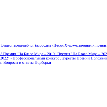
о
Видеопередача\блог (взрослые)
Песня
Художественная и познав
8"
Премия "На Благо Мира – 2019"
Премия "На Благо Мира – 20
 2022" - Профессиональный конкурс
Лауреаты Премии
Положени
ты
Вопросы и ответы
Подборки