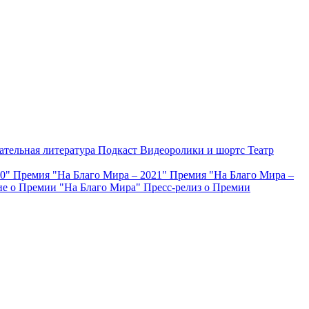
ательная литература
Подкаст
Видеоролики и шортс
Театр
20"
Премия "На Благо Мира – 2021"
Премия "На Благо Мира –
е о Премии "На Благо Мира"
Пресс-релиз о Премии