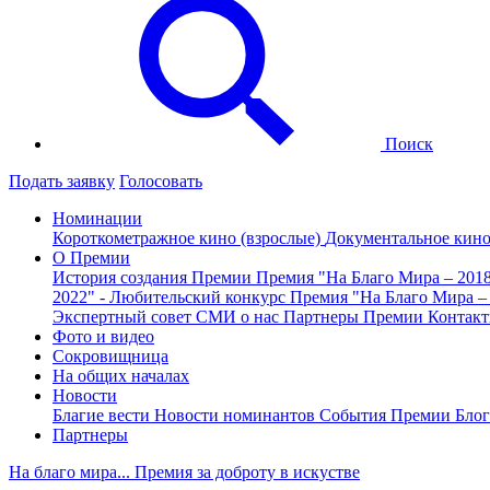
Поиск
Подать заявку
Голосовать
Номинации
Короткометражное кино (взрослые)
Документальное кин
О Премии
История создания Премии
Премия "На Благо Мира – 201
2022" - Любительский конкурс
Премия "На Благо Мира –
Экспертный совет
СМИ о нас
Партнеры Премии
Контак
Фото и видео
Сокровищница
На общих началах
Новости
Благие вести
Новости номинантов
События Премии
Блог
Партнеры
На благо мира... Премия за доброту в искустве