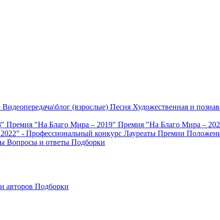
о
Видеопередача\блог (взрослые)
Песня
Художественная и познав
8"
Премия "На Благо Мира – 2019"
Премия "На Благо Мира – 20
 2022" - Профессиональный конкурс
Лауреаты Премии
Положени
ты
Вопросы и ответы
Подборки
и авторов
Подборки