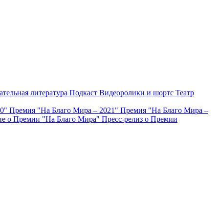
ательная литература
Подкаст
Видеоролики и шортс
Театр
20"
Премия "На Благо Мира – 2021"
Премия "На Благо Мира –
е о Премии "На Благо Мира"
Пресс-релиз о Премии