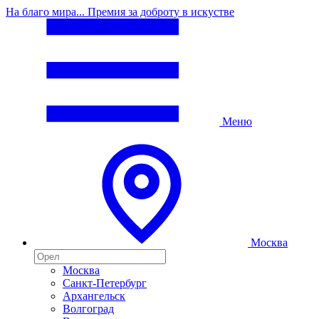
На благо мира... Премия за доброту в искустве
Меню
Москва
Москва
Санкт-Петербург
Архангельск
Волгоград