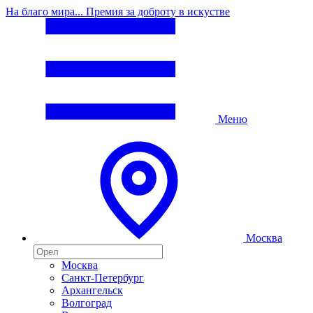
На благо мира... Премия за доброту в искустве
Меню
Москва
Москва
Санкт-Петербург
Архангельск
Волгоград