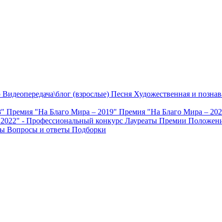
о
Видеопередача\блог (взрослые)
Песня
Художественная и познав
8"
Премия "На Благо Мира – 2019"
Премия "На Благо Мира – 20
 2022" - Профессиональный конкурс
Лауреаты Премии
Положени
ты
Вопросы и ответы
Подборки