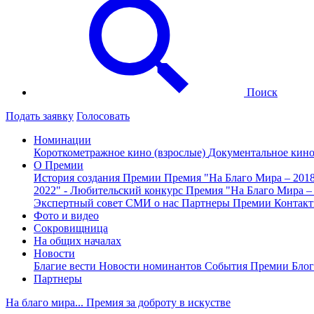
Поиск
Подать заявку
Голосовать
Номинации
Короткометражное кино (взрослые)
Документальное кин
О Премии
История создания Премии
Премия "На Благо Мира – 201
2022" - Любительский конкурс
Премия "На Благо Мира –
Экспертный совет
СМИ о нас
Партнеры Премии
Контак
Фото и видео
Сокровищница
На общих началах
Новости
Благие вести
Новости номинантов
События Премии
Блог
Партнеры
На благо мира... Премия за доброту в искустве