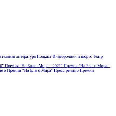
ательная литература
Подкаст
Видеоролики и шортс
Театр
20"
Премия "На Благо Мира – 2021"
Премия "На Благо Мира –
е о Премии "На Благо Мира"
Пресс-релиз о Премии