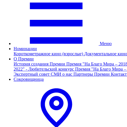
Меню
Номинации
Короткометражное кино (взрослые)
Документальное кин
О Премии
История создания Премии
Премия "На Благо Мира – 201
2022" - Любительский конкурс
Премия "На Благо Мира –
Экспертный совет
СМИ о нас
Партнеры Премии
Контак
Сокровищница