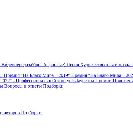
о
Видеопередача\блог (взрослые)
Песня
Художественная и познав
8"
Премия "На Благо Мира – 2019"
Премия "На Благо Мира – 20
 2022" - Профессиональный конкурс
Лауреаты Премии
Положени
ты
Вопросы и ответы
Подборки
и авторов
Подборки