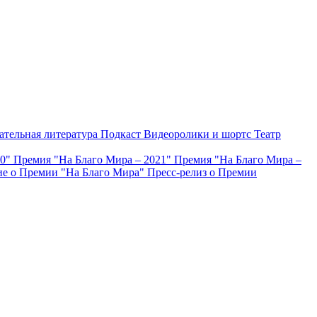
ательная литература
Подкаст
Видеоролики и шортс
Театр
20"
Премия "На Благо Мира – 2021"
Премия "На Благо Мира –
е о Премии "На Благо Мира"
Пресс-релиз о Премии