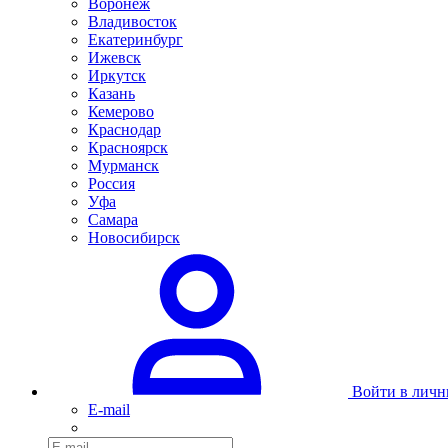
Воронеж
Владивосток
Екатеринбург
Ижевск
Иркутск
Казань
Кемерово
Краснодар
Красноярск
Мурманск
Россия
Уфа
Самара
Новосибирск
Войти в личн
E-mail