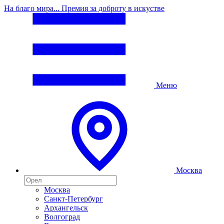
На благо мира... Премия за доброту в искустве
Меню
Москва
Москва
Санкт-Петербург
Архангельск
Волгоград