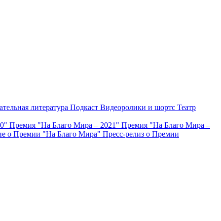
ательная литература
Подкаст
Видеоролики и шортс
Театр
20"
Премия "На Благо Мира – 2021"
Премия "На Благо Мира –
е о Премии "На Благо Мира"
Пресс-релиз о Премии