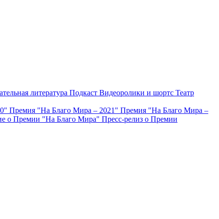
ательная литература
Подкаст
Видеоролики и шортс
Театр
20"
Премия "На Благо Мира – 2021"
Премия "На Благо Мира –
е о Премии "На Благо Мира"
Пресс-релиз о Премии