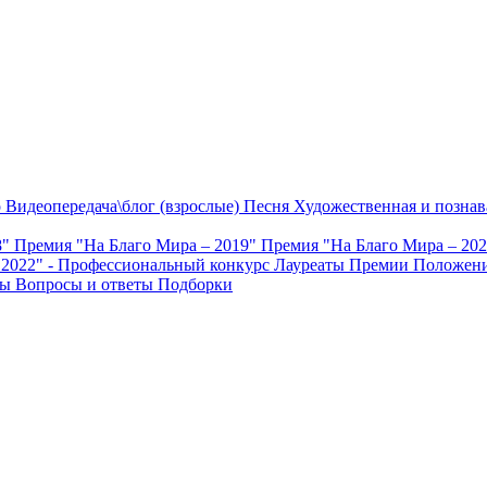
о
Видеопередача\блог (взрослые)
Песня
Художественная и познав
8"
Премия "На Благо Мира – 2019"
Премия "На Благо Мира – 20
 2022" - Профессиональный конкурс
Лауреаты Премии
Положени
ты
Вопросы и ответы
Подборки