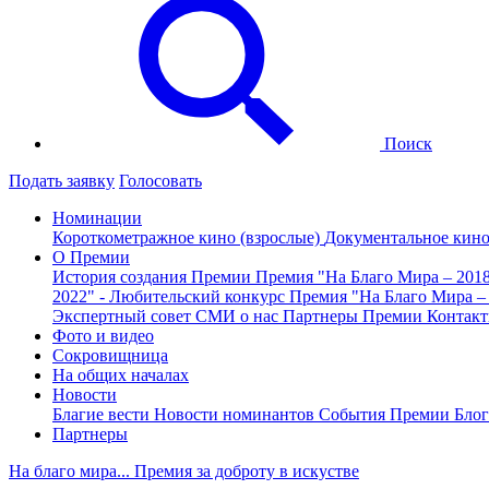
Поиск
Подать заявку
Голосовать
Номинации
Короткометражное кино (взрослые)
Документальное кин
О Премии
История создания Премии
Премия "На Благо Мира – 201
2022" - Любительский конкурс
Премия "На Благо Мира –
Экспертный совет
СМИ о нас
Партнеры Премии
Контак
Фото и видео
Сокровищница
На общих началах
Новости
Благие вести
Новости номинантов
События Премии
Блог
Партнеры
На благо мира... Премия за доброту в искустве