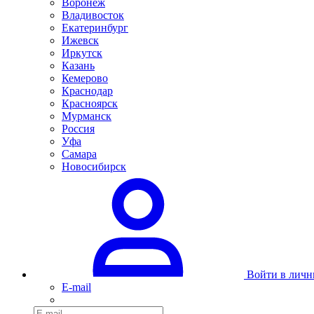
Воронеж
Владивосток
Екатеринбург
Ижевск
Иркутск
Казань
Кемерово
Краснодар
Красноярск
Мурманск
Россия
Уфа
Самара
Новосибирск
Войти в личн
E-mail