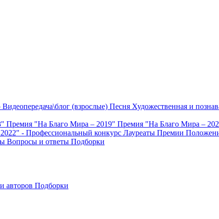
о
Видеопередача\блог (взрослые)
Песня
Художественная и познав
8"
Премия "На Благо Мира – 2019"
Премия "На Благо Мира – 20
 2022" - Профессиональный конкурс
Лауреаты Премии
Положени
ты
Вопросы и ответы
Подборки
и авторов
Подборки