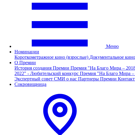
Меню
Номинации
Короткометражное кино (взрослые)
Документальное кин
О Премии
История создания Премии
Премия "На Благо Мира – 201
2022" - Любительский конкурс
Премия "На Благо Мира –
Экспертный совет
СМИ о нас
Партнеры Премии
Контак
Сокровищница