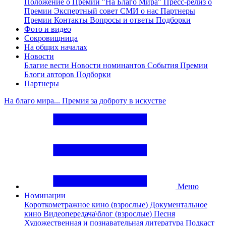
Положение о Премии "На Благо Мира"
Пресс-релиз о
Премии
Экспертный совет
СМИ о нас
Партнеры
Премии
Контакты
Вопросы и ответы
Подборки
Фото и видео
Сокровищница
На общих началах
Новости
Благие вести
Новости номинантов
События Премии
Блоги авторов
Подборки
Партнеры
На благо мира... Премия за доброту в искустве
Меню
Номинации
Короткометражное кино (взрослые)
Документальное
кино
Видеопередача\блог (взрослые)
Песня
Художественная и познавательная литература
Подкаст