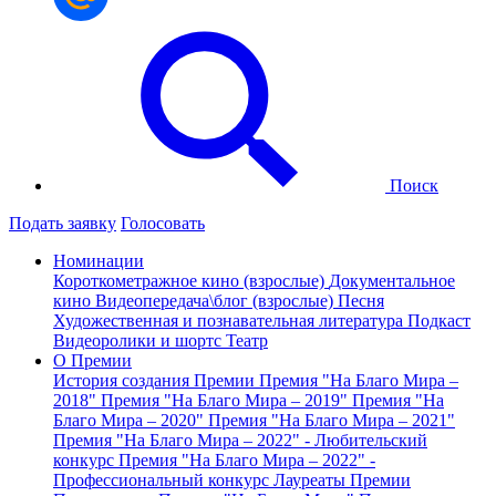
Поиск
Подать заявку
Голосовать
Номинации
Короткометражное кино (взрослые)
Документальное
кино
Видеопередача\блог (взрослые)
Песня
Художественная и познавательная литература
Подкаст
Видеоролики и шортс
Театр
О Премии
История создания Премии
Премия "На Благо Мира –
2018"
Премия "На Благо Мира – 2019"
Премия "На
Благо Мира – 2020"
Премия "На Благо Мира – 2021"
Премия "На Благо Мира – 2022" - Любительский
конкурс
Премия "На Благо Мира – 2022" -
Профессиональный конкурс
Лауреаты Премии