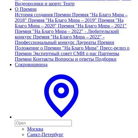
Видеоролики и шортс
Театр
О Премии
История создания Премии
Премия "На Благо Мира –
2018"
Премия "На Благо Мира – 2019"
Премия "На
Благо Мира – 2020"
Премия "На Благо Мира – 2021"
Премия "На Благо Мира – 2022" - Любительский
конкурс
Премия "На Благо Мира – 2022" -
Профессиональный конкурс
Лауреаты Премии
Положение о Премии "На Благо Мира"
Пресс-релиз о
Премии
Экспертный совет
СМИ о нас
Партнеры
Премии
Контакты
Вопросы и ответы
Подборки
Сокровищница
Москва
Санкт-Петербург