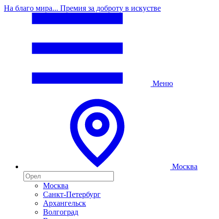
На благо мира... Премия за доброту в искустве
Меню
Москва
Москва
Санкт-Петербург
Архангельск
Волгоград