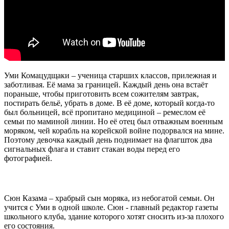
Уми Комацудщаки – ученица старших классов, прилежная и
заботливая. Её мама за границей. Каждый день она встаёт
пораньше, чтобы приготовить всем сожителям завтрак,
постирать бельё, убрать в доме. В её доме, который когда-то
был больницей, всё пропитано медициной – ремеслом её
семьи по маминой линии. Но её отец был отважным военным
моряком, чей корабль на корейской войне подорвался на мине.
Поэтому девочка каждый день поднимает на флагшток два
сигнальных флага и ставит стакан воды перед его
фотографией.
Сюн Казама – храбрый сын моряка, из небогатой семьи. Он
учится с Уми в одной школе. Сюн - главный редактор газеты
школьного клуба, здание которого хотят сносить из-за плохого
его состояния.