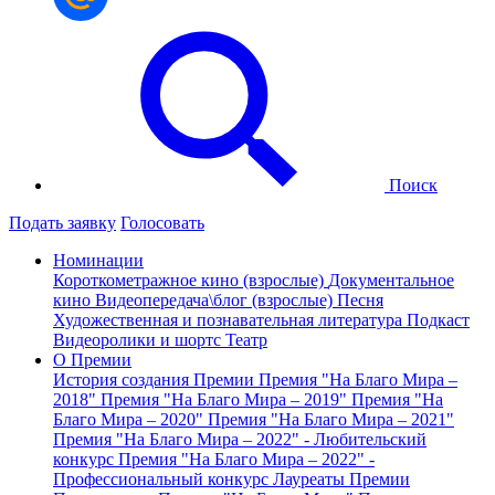
Поиск
Подать заявку
Голосовать
Номинации
Короткометражное кино (взрослые)
Документальное
кино
Видеопередача\блог (взрослые)
Песня
Художественная и познавательная литература
Подкаст
Видеоролики и шортс
Театр
О Премии
История создания Премии
Премия "На Благо Мира –
2018"
Премия "На Благо Мира – 2019"
Премия "На
Благо Мира – 2020"
Премия "На Благо Мира – 2021"
Премия "На Благо Мира – 2022" - Любительский
конкурс
Премия "На Благо Мира – 2022" -
Профессиональный конкурс
Лауреаты Премии