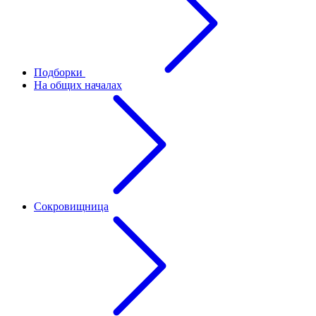
Подборки
На общих началах
Сокровищница