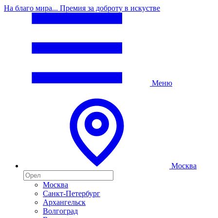
На благо мира... Премия за доброту в искустве
Меню
Москва
Москва
Санкт-Петербург
Архангельск
Волгоград