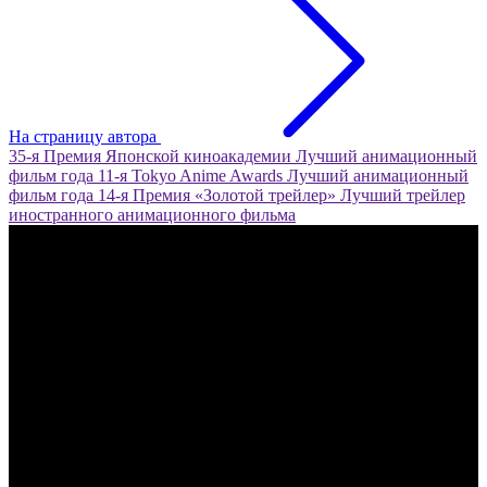
На страницу автора
35-я Премия Японской киноакадемии
Лучший анимационный
фильм года
11-я Tokyo Anime Awards
Лучший анимационный
фильм года
14-я Премия «Золотой трейлер»
Лучший трейлер
иностранного анимационного фильма