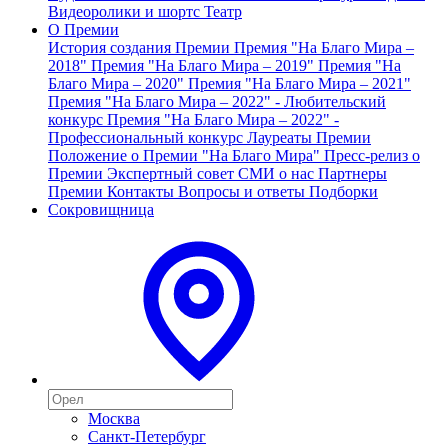
Видеоролики и шортс
Театр
О Премии
История создания Премии
Премия "На Благо Мира –
2018"
Премия "На Благо Мира – 2019"
Премия "На
Благо Мира – 2020"
Премия "На Благо Мира – 2021"
Премия "На Благо Мира – 2022" - Любительский
конкурс
Премия "На Благо Мира – 2022" -
Профессиональный конкурс
Лауреаты Премии
Положение о Премии "На Благо Мира"
Пресс-релиз о
Премии
Экспертный совет
СМИ о нас
Партнеры
Премии
Контакты
Вопросы и ответы
Подборки
Сокровищница
Москва
Санкт-Петербург