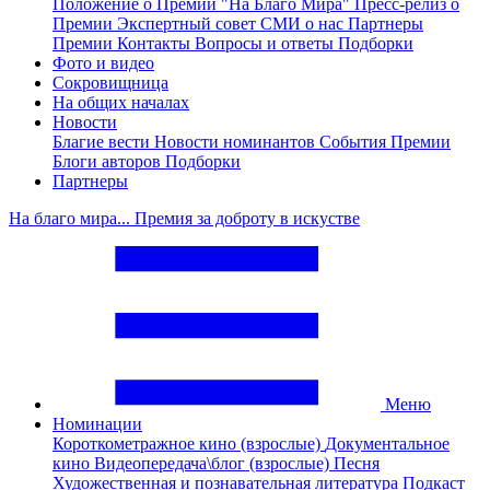
Положение о Премии "На Благо Мира"
Пресс-релиз о
Премии
Экспертный совет
СМИ о нас
Партнеры
Премии
Контакты
Вопросы и ответы
Подборки
Фото и видео
Сокровищница
На общих началах
Новости
Благие вести
Новости номинантов
События Премии
Блоги авторов
Подборки
Партнеры
На благо мира... Премия за доброту в искустве
Меню
Номинации
Короткометражное кино (взрослые)
Документальное
кино
Видеопередача\блог (взрослые)
Песня
Художественная и познавательная литература
Подкаст