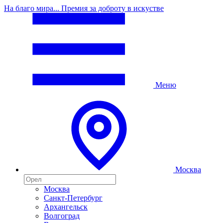
На благо мира... Премия за доброту в искустве
Меню
Москва
Москва
Санкт-Петербург
Архангельск
Волгоград