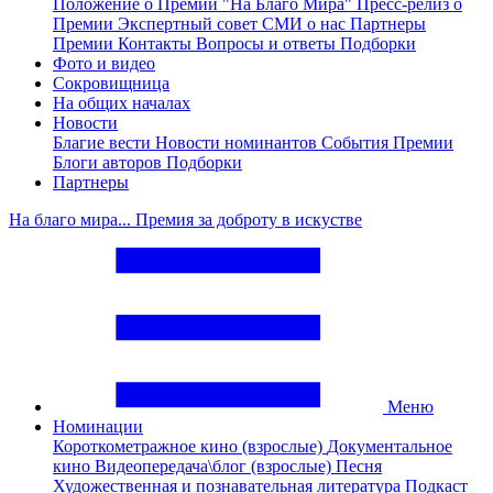
Положение о Премии "На Благо Мира"
Пресс-релиз о
Премии
Экспертный совет
СМИ о нас
Партнеры
Премии
Контакты
Вопросы и ответы
Подборки
Фото и видео
Сокровищница
На общих началах
Новости
Благие вести
Новости номинантов
События Премии
Блоги авторов
Подборки
Партнеры
На благо мира... Премия за доброту в искустве
Меню
Номинации
Короткометражное кино (взрослые)
Документальное
кино
Видеопередача\блог (взрослые)
Песня
Художественная и познавательная литература
Подкаст