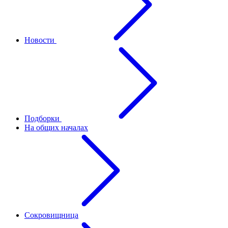
Новости
Подборки
На общих началах
Сокровищница