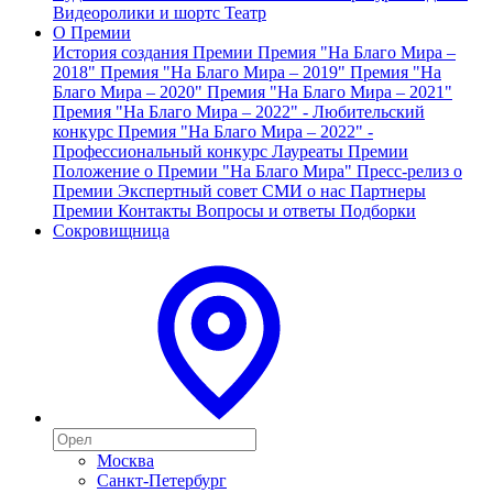
Видеоролики и шортс
Театр
О Премии
История создания Премии
Премия "На Благо Мира –
2018"
Премия "На Благо Мира – 2019"
Премия "На
Благо Мира – 2020"
Премия "На Благо Мира – 2021"
Премия "На Благо Мира – 2022" - Любительский
конкурс
Премия "На Благо Мира – 2022" -
Профессиональный конкурс
Лауреаты Премии
Положение о Премии "На Благо Мира"
Пресс-релиз о
Премии
Экспертный совет
СМИ о нас
Партнеры
Премии
Контакты
Вопросы и ответы
Подборки
Сокровищница
Москва
Санкт-Петербург