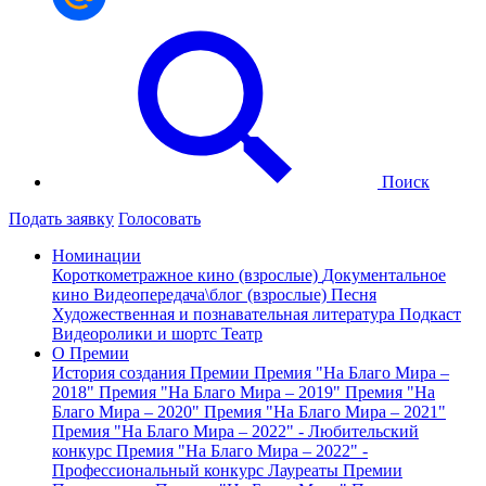
Поиск
Подать заявку
Голосовать
Номинации
Короткометражное кино (взрослые)
Документальное
кино
Видеопередача\блог (взрослые)
Песня
Художественная и познавательная литература
Подкаст
Видеоролики и шортс
Театр
О Премии
История создания Премии
Премия "На Благо Мира –
2018"
Премия "На Благо Мира – 2019"
Премия "На
Благо Мира – 2020"
Премия "На Благо Мира – 2021"
Премия "На Благо Мира – 2022" - Любительский
конкурс
Премия "На Благо Мира – 2022" -
Профессиональный конкурс
Лауреаты Премии