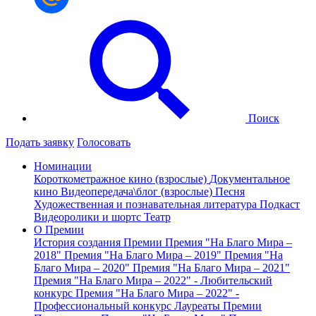
Поиск
Подать заявку
Голосовать
Номинации
Короткометражное кино (взрослые)
Документальное
кино
Видеопередача\блог (взрослые)
Песня
Художественная и познавательная литература
Подкаст
Видеоролики и шортс
Театр
О Премии
История создания Премии
Премия "На Благо Мира –
2018"
Премия "На Благо Мира – 2019"
Премия "На
Благо Мира – 2020"
Премия "На Благо Мира – 2021"
Премия "На Благо Мира – 2022" - Любительский
конкурс
Премия "На Благо Мира – 2022" -
Профессиональный конкурс
Лауреаты Премии