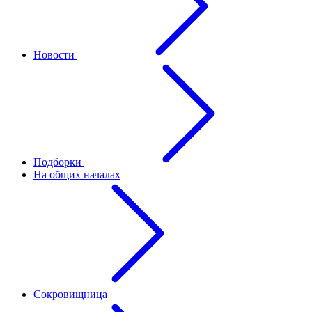
Новости
Подборки
На общих началах
Сокровищница