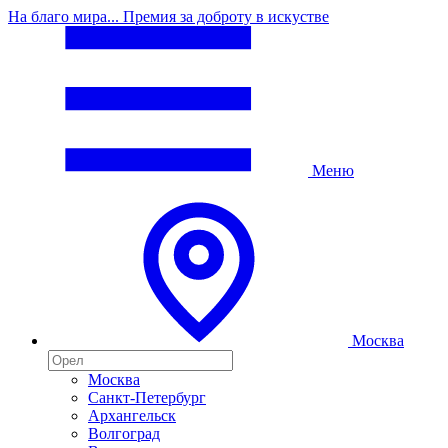
На благо мира... Премия за доброту в искустве
Меню
Москва
Москва
Санкт-Петербург
Архангельск
Волгоград