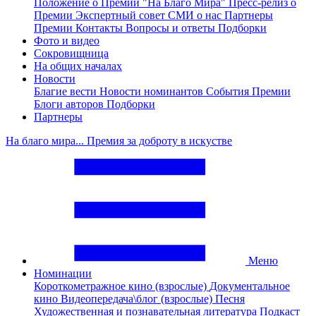
Положение о Премии "На Благо Мира"
Пресс-релиз о
Премии
Экспертный совет
СМИ о нас
Партнеры
Премии
Контакты
Вопросы и ответы
Подборки
Фото и видео
Сокровищница
На общих началах
Новости
Благие вести
Новости номинантов
События Премии
Блоги авторов
Подборки
Партнеры
На благо мира... Премия за доброту в искустве
Меню
Номинации
Короткометражное кино (взрослые)
Документальное
кино
Видеопередача\блог (взрослые)
Песня
Художественная и познавательная литература
Подкаст