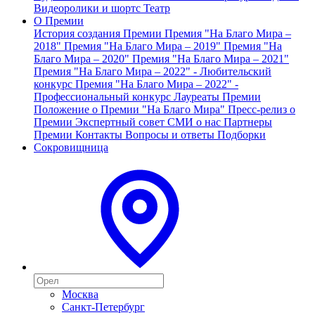
Видеоролики и шортс
Театр
О Премии
История создания Премии
Премия "На Благо Мира –
2018"
Премия "На Благо Мира – 2019"
Премия "На
Благо Мира – 2020"
Премия "На Благо Мира – 2021"
Премия "На Благо Мира – 2022" - Любительский
конкурс
Премия "На Благо Мира – 2022" -
Профессиональный конкурс
Лауреаты Премии
Положение о Премии "На Благо Мира"
Пресс-релиз о
Премии
Экспертный совет
СМИ о нас
Партнеры
Премии
Контакты
Вопросы и ответы
Подборки
Сокровищница
Москва
Санкт-Петербург