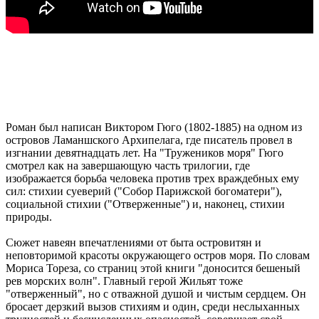
Роман был написан Виктором Гюго (1802-1885) на одном из
островов Ламаншского Архипелага, где писатель провел в
изгнании девятнадцать лет. На "Тружеников моря" Гюго
смотрел как на завершающую часть трилогии, где
изображается борьба человека против трех враждебных ему
сил: стихии суеверий ("Собор Парижской богоматери"),
социальной стихии ("Отверженные") и, наконец, стихии
природы.
Сюжет навеян впечатлениями от быта островитян и
неповторимой красоты окружающего остров моря. По словам
Мориса Тореза, со страниц этой книги "доносится бешеный
рев морских волн". Главный герой Жильят тоже
"отверженный", но с отважной душой и чистым сердцем. Он
бросает дерзкий вызов стихиям и один, среди неслыханных