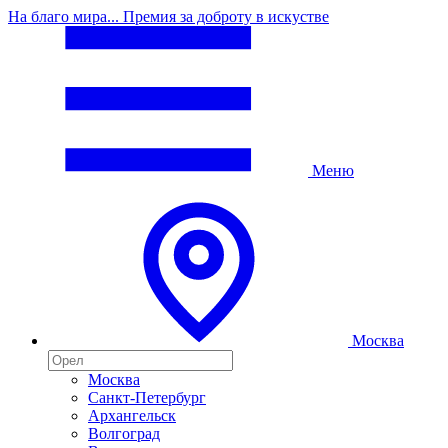
На благо мира... Премия за доброту в искустве
Меню
Москва
Москва
Санкт-Петербург
Архангельск
Волгоград