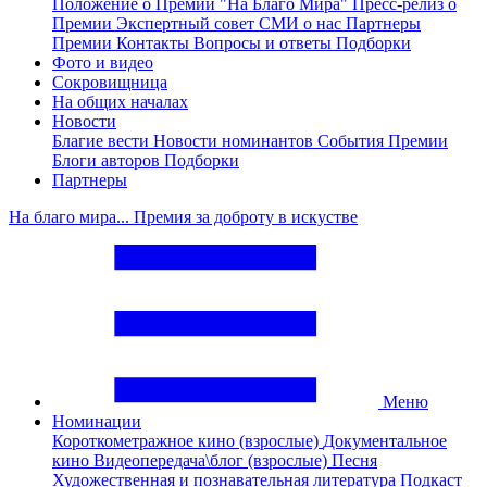
Положение о Премии "На Благо Мира"
Пресс-релиз о
Премии
Экспертный совет
СМИ о нас
Партнеры
Премии
Контакты
Вопросы и ответы
Подборки
Фото и видео
Сокровищница
На общих началах
Новости
Благие вести
Новости номинантов
События Премии
Блоги авторов
Подборки
Партнеры
На благо мира... Премия за доброту в искустве
Меню
Номинации
Короткометражное кино (взрослые)
Документальное
кино
Видеопередача\блог (взрослые)
Песня
Художественная и познавательная литература
Подкаст