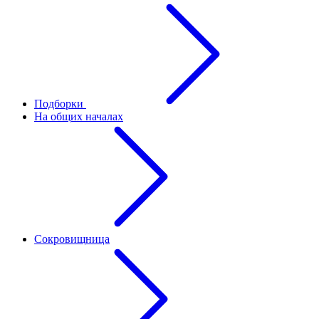
Подборки
На общих началах
Сокровищница