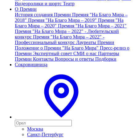
Видеоролики и шортс
Театр
О Премии
История создания Премии
Премия "На Благо Мира –
2018"
Премия "На Благо Мира – 2019"
Премия "На
Благо Мира – 2020"
Премия "На Благо Мира – 2021"
Премия "На Благо Мира – 2022" - Любительский
конкурс
Премия "На Благо Мира – 2022" -
Профессиональный конкурс
Лауреаты Премии
Положение о Премии "На Благо Мира"
Пресс-релиз о
Премии
Экспертный совет
СМИ о нас
Партнеры
Премии
Контакты
Вопросы и ответы
Подборки
Сокровищница
Москва
Санкт-Петербург