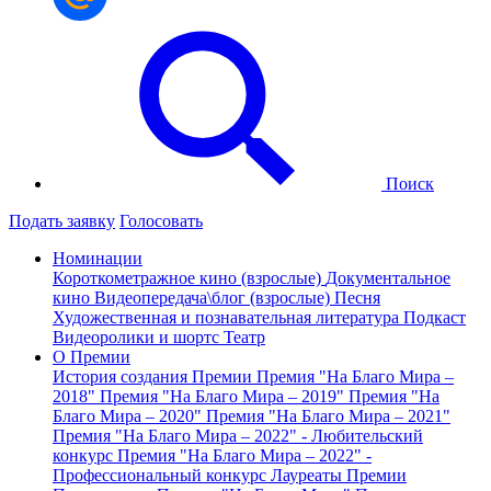
Поиск
Подать заявку
Голосовать
Номинации
Короткометражное кино (взрослые)
Документальное
кино
Видеопередача\блог (взрослые)
Песня
Художественная и познавательная литература
Подкаст
Видеоролики и шортс
Театр
О Премии
История создания Премии
Премия "На Благо Мира –
2018"
Премия "На Благо Мира – 2019"
Премия "На
Благо Мира – 2020"
Премия "На Благо Мира – 2021"
Премия "На Благо Мира – 2022" - Любительский
конкурс
Премия "На Благо Мира – 2022" -
Профессиональный конкурс
Лауреаты Премии