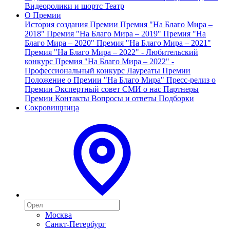
Видеоролики и шортс
Театр
О Премии
История создания Премии
Премия "На Благо Мира –
2018"
Премия "На Благо Мира – 2019"
Премия "На
Благо Мира – 2020"
Премия "На Благо Мира – 2021"
Премия "На Благо Мира – 2022" - Любительский
конкурс
Премия "На Благо Мира – 2022" -
Профессиональный конкурс
Лауреаты Премии
Положение о Премии "На Благо Мира"
Пресс-релиз о
Премии
Экспертный совет
СМИ о нас
Партнеры
Премии
Контакты
Вопросы и ответы
Подборки
Сокровищница
Москва
Санкт-Петербург