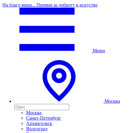
На благо мира... Премия за доброту в искустве
Меню
Москва
Москва
Санкт-Петербург
Архангельск
Волгоград