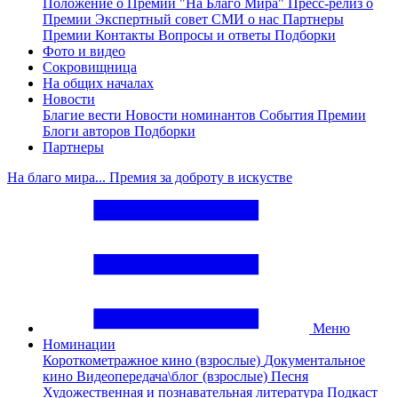
Положение о Премии "На Благо Мира"
Пресс-релиз о
Премии
Экспертный совет
СМИ о нас
Партнеры
Премии
Контакты
Вопросы и ответы
Подборки
Фото и видео
Сокровищница
На общих началах
Новости
Благие вести
Новости номинантов
События Премии
Блоги авторов
Подборки
Партнеры
На благо мира... Премия за доброту в искустве
Меню
Номинации
Короткометражное кино (взрослые)
Документальное
кино
Видеопередача\блог (взрослые)
Песня
Художественная и познавательная литература
Подкаст