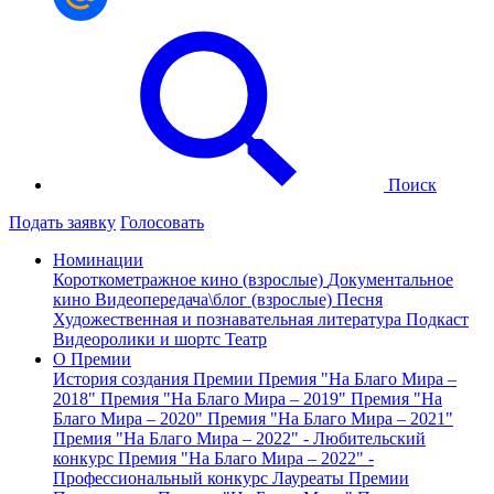
Поиск
Подать заявку
Голосовать
Номинации
Короткометражное кино (взрослые)
Документальное
кино
Видеопередача\блог (взрослые)
Песня
Художественная и познавательная литература
Подкаст
Видеоролики и шортс
Театр
О Премии
История создания Премии
Премия "На Благо Мира –
2018"
Премия "На Благо Мира – 2019"
Премия "На
Благо Мира – 2020"
Премия "На Благо Мира – 2021"
Премия "На Благо Мира – 2022" - Любительский
конкурс
Премия "На Благо Мира – 2022" -
Профессиональный конкурс
Лауреаты Премии