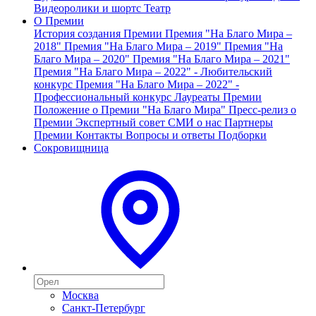
Видеоролики и шортс
Театр
О Премии
История создания Премии
Премия "На Благо Мира –
2018"
Премия "На Благо Мира – 2019"
Премия "На
Благо Мира – 2020"
Премия "На Благо Мира – 2021"
Премия "На Благо Мира – 2022" - Любительский
конкурс
Премия "На Благо Мира – 2022" -
Профессиональный конкурс
Лауреаты Премии
Положение о Премии "На Благо Мира"
Пресс-релиз о
Премии
Экспертный совет
СМИ о нас
Партнеры
Премии
Контакты
Вопросы и ответы
Подборки
Сокровищница
Москва
Санкт-Петербург