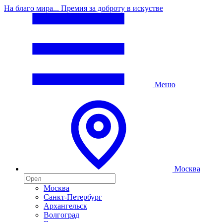
На благо мира... Премия за доброту в искустве
Меню
Москва
Москва
Санкт-Петербург
Архангельск
Волгоград