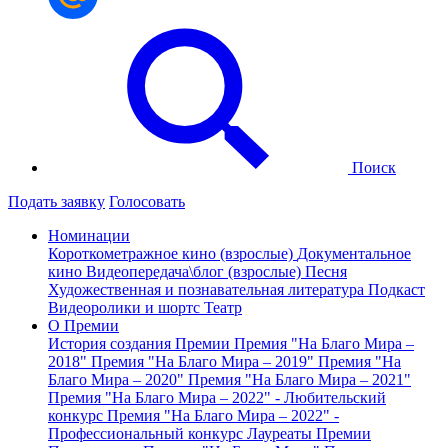
Поиск
Подать заявку
Голосовать
Номинации
Короткометражное кино (взрослые)
Документальное
кино
Видеопередача\блог (взрослые)
Песня
Художественная и познавательная литература
Подкаст
Видеоролики и шортс
Театр
О Премии
История создания Премии
Премия "На Благо Мира –
2018"
Премия "На Благо Мира – 2019"
Премия "На
Благо Мира – 2020"
Премия "На Благо Мира – 2021"
Премия "На Благо Мира – 2022" - Любительский
конкурс
Премия "На Благо Мира – 2022" -
Профессиональный конкурс
Лауреаты Премии