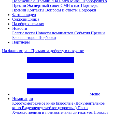
Положение о Премии "На Благо Мира"
Пресс-релиз о
Премии
Экспертный совет
СМИ о нас
Партнеры
Премии
Контакты
Вопросы и ответы
Подборки
Фото и видео
Сокровищница
На общих началах
Новости
Благие вести
Новости номинантов
События Премии
Блоги авторов
Подборки
Партнеры
На благо мира... Премия за доброту в искустве
Меню
Номинации
Короткометражное кино (взрослые)
Документальное
кино
Видеопередача\блог (взрослые)
Песня
Художественная и познавательная литература
Подкаст