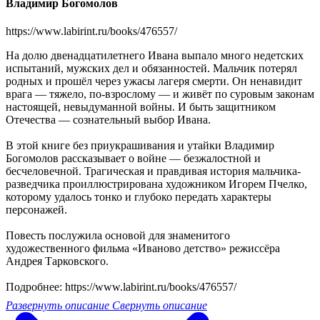
Владимир Богомолов
https://www.labirint.ru/books/476557/
На долю двенадцатилетнего Ивана выпало много недетских
испытаний, мужских дел и обязанностей. Мальчик потерял
родных и прошёл через ужасы лагеря смерти. Он ненавидит
врага — тяжело, по-взрослому — и живёт по суровым законам
настоящей, невыдуманной войны. И быть защитником
Отечества — сознательный выбор Ивана.
В этой книге без приукрашивания и утайки Владимир
Богомолов рассказывает о войне — безжалостной и
бесчеловечной. Трагическая и правдивая история мальчика-
разведчика проиллюстрирована художником Игорем Пчелко,
которому удалось тонко и глубоко передать характеры
персонажей.
Повесть послужила основой для знаменитого
художественного фильма «Иваново детство» режиссёра
Андрея Тарковского.
Подробнее: https://www.labirint.ru/books/476557/
Развернуть описание
Свернуть описание