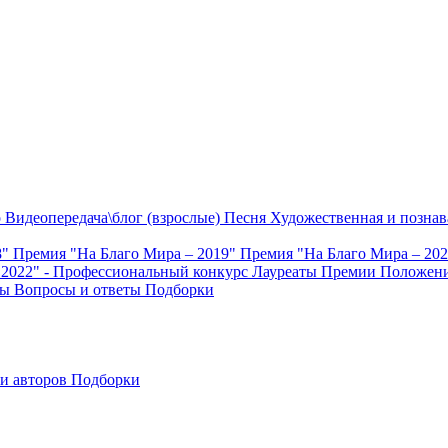
о
Видеопередача\блог (взрослые)
Песня
Художественная и познав
8"
Премия "На Благо Мира – 2019"
Премия "На Благо Мира – 20
 2022" - Профессиональный конкурс
Лауреаты Премии
Положени
ты
Вопросы и ответы
Подборки
и авторов
Подборки