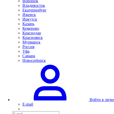
Воронеж
Владивосток
Екатеринбург
Ижевск
Иркутск
Казань
Кемерово
Краснодар
Красноярск
Мурманск
Россия
Уфа
Самара
Новосибирск
Войти в личн
E-mail