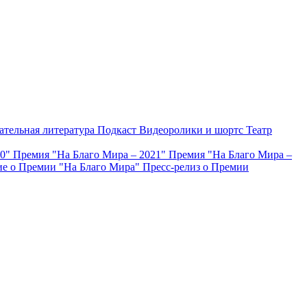
ательная литература
Подкаст
Видеоролики и шортс
Театр
20"
Премия "На Благо Мира – 2021"
Премия "На Благо Мира –
е о Премии "На Благо Мира"
Пресс-релиз о Премии