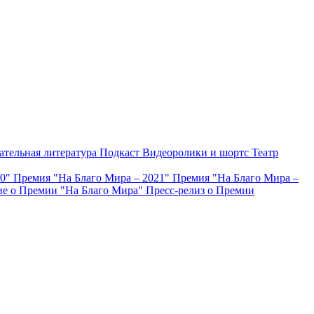
ательная литература
Подкаст
Видеоролики и шортс
Театр
20"
Премия "На Благо Мира – 2021"
Премия "На Благо Мира –
е о Премии "На Благо Мира"
Пресс-релиз о Премии