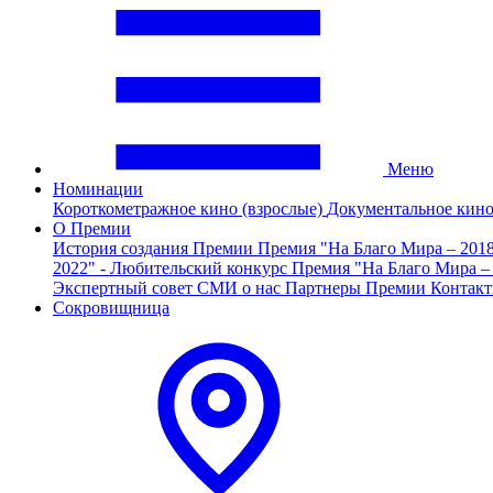
Меню
Номинации
Короткометражное кино (взрослые)
Документальное кин
О Премии
История создания Премии
Премия "На Благо Мира – 201
2022" - Любительский конкурс
Премия "На Благо Мира –
Экспертный совет
СМИ о нас
Партнеры Премии
Контак
Сокровищница