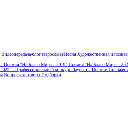
о
Видеопередача\блог (взрослые)
Песня
Художественная и познав
8"
Премия "На Благо Мира – 2019"
Премия "На Благо Мира – 20
 2022" - Профессиональный конкурс
Лауреаты Премии
Положени
ты
Вопросы и ответы
Подборки