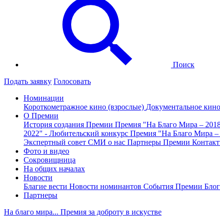
Поиск
Подать заявку
Голосовать
Номинации
Короткометражное кино (взрослые)
Документальное кин
О Премии
История создания Премии
Премия "На Благо Мира – 201
2022" - Любительский конкурс
Премия "На Благо Мира –
Экспертный совет
СМИ о нас
Партнеры Премии
Контак
Фото и видео
Сокровищница
На общих началах
Новости
Благие вести
Новости номинантов
События Премии
Блог
Партнеры
На благо мира... Премия за доброту в искустве