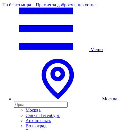
На благо мира... Премия за доброту в искустве
Меню
Москва
Москва
Санкт-Петербург
Архангельск
Волгоград