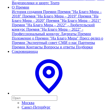
Видеоролики и шортс
Театр
О Премии
История создания Премии
Премия "На Благо Мира –
2018"
Премия "На Благо Мира – 2019"
Премия "На
Благо Мира – 2020"
Премия "На Благо Мира – 2021"
Премия "На Благо Мира – 2022" - Любительский
конкурс
Премия "На Благо Мира – 2022" -
Профессиональный конкурс
Лауреаты Премии
Положение о Премии "На Благо Мира"
Пресс-релиз о
Премии
Экспертный совет
СМИ о нас
Партнеры
Премии
Контакты
Вопросы и ответы
Подборки
Сокровищница
Москва
Санкт-Петербург