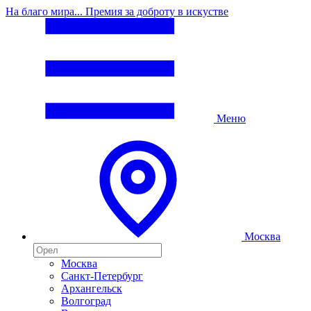
На благо мира... Премия за доброту в искустве
Меню
Москва
Москва
Санкт-Петербург
Архангельск
Волгоград