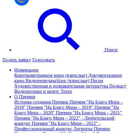
Поиск
Подать заявку
Голосовать
Номинации
Короткометражное кино (взрослые)
Документальное
кино
Видеопередача\блог (взрослые)
Песня
Художественная и познавательная литература
Подкаст
Видеоролики и шортс
Театр
О Премии
История создания Премии
Премия "На Благо Мира –
2018"
Премия "На Благо Мира – 2019"
Премия "На
Благо Мира – 2020"
Премия "На Благо Мира – 2021"
Премия "На Благо Мира – 2022" - Любительский
конкурс
Премия "На Благо Мира – 2022" -
Профессиональный конкурс
Лауреаты Премии