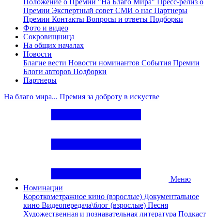
Положение о Премии "На Благо Мира"
Пресс-релиз о
Премии
Экспертный совет
СМИ о нас
Партнеры
Премии
Контакты
Вопросы и ответы
Подборки
Фото и видео
Сокровищница
На общих началах
Новости
Благие вести
Новости номинантов
События Премии
Блоги авторов
Подборки
Партнеры
На благо мира... Премия за доброту в искустве
Меню
Номинации
Короткометражное кино (взрослые)
Документальное
кино
Видеопередача\блог (взрослые)
Песня
Художественная и познавательная литература
Подкаст