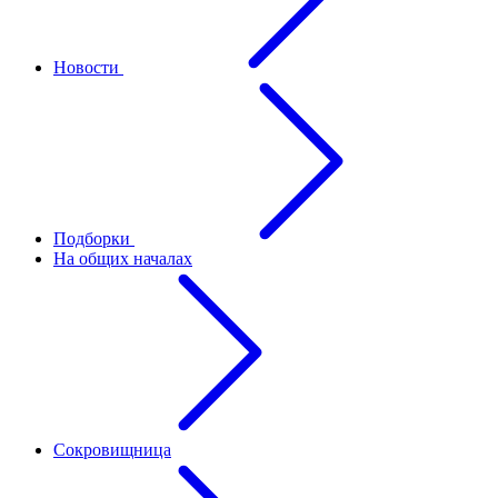
Новости
Подборки
На общих началах
Сокровищница