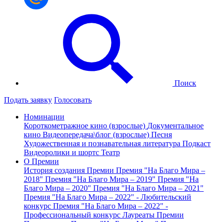
Поиск
Подать заявку
Голосовать
Номинации
Короткометражное кино (взрослые)
Документальное
кино
Видеопередача\блог (взрослые)
Песня
Художественная и познавательная литература
Подкаст
Видеоролики и шортс
Театр
О Премии
История создания Премии
Премия "На Благо Мира –
2018"
Премия "На Благо Мира – 2019"
Премия "На
Благо Мира – 2020"
Премия "На Благо Мира – 2021"
Премия "На Благо Мира – 2022" - Любительский
конкурс
Премия "На Благо Мира – 2022" -
Профессиональный конкурс
Лауреаты Премии