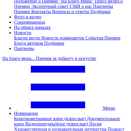
Положение о Премии "На Благо Мира"
Пресс-релиз о
Премии
Экспертный совет
СМИ о нас
Партнеры
Премии
Контакты
Вопросы и ответы
Подборки
Фото и видео
Сокровищница
На общих началах
Новости
Благие вести
Новости номинантов
События Премии
Блоги авторов
Подборки
Партнеры
На благо мира... Премия за доброту в искустве
Меню
Номинации
Короткометражное кино (взрослые)
Документальное
кино
Видеопередача\блог (взрослые)
Песня
Художественная и познавательная литература
Подкаст