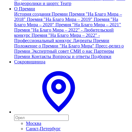
Видеоролики и шортс
Театр
О Премии
История создания Премии
Премия "На Благо Мира –
2018"
Премия "На Благо Мира – 2019"
Премия "На
Благо Мира – 2020"
Премия "На Благо Мира – 2021"
Премия "На Благо Мира – 2022" - Любительский
конкурс
Премия "На Благо Мира – 2022" -
Профессиональный конкурс
Лауреаты Премии
Положение о Премии "На Благо Мира"
Пресс-релиз о
Премии
Экспертный совет
СМИ о нас
Партнеры
Премии
Контакты
Вопросы и ответы
Подборки
Сокровищница
Москва
Санкт-Петербург