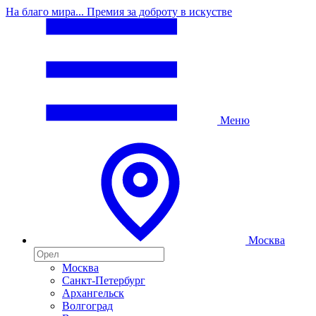
На благо мира... Премия за доброту в искустве
Меню
Москва
Москва
Санкт-Петербург
Архангельск
Волгоград