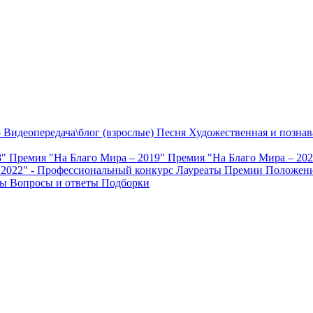
о
Видеопередача\блог (взрослые)
Песня
Художественная и познав
8"
Премия "На Благо Мира – 2019"
Премия "На Благо Мира – 20
 2022" - Профессиональный конкурс
Лауреаты Премии
Положени
ты
Вопросы и ответы
Подборки