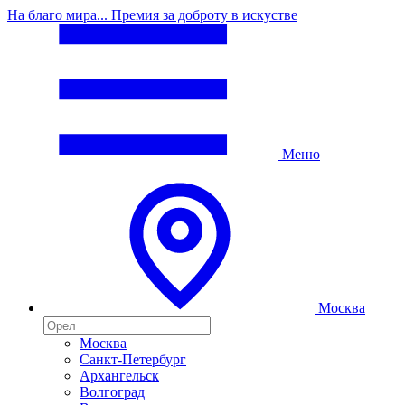
На благо мира... Премия за доброту в искустве
Меню
Москва
Москва
Санкт-Петербург
Архангельск
Волгоград