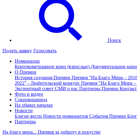
Поиск
Подать заявку
Голосовать
Номинации
Короткометражное кино (взрослые)
Документальное кин
О Премии
История создания Премии
Премия "На Благо Мира – 201
2022" - Любительский конкурс
Премия "На Благо Мира –
Экспертный совет
СМИ о нас
Партнеры Премии
Контак
Фото и видео
Сокровищница
На общих началах
Новости
Благие вести
Новости номинантов
События Премии
Блог
Партнеры
На благо мира... Премия за доброту в искустве