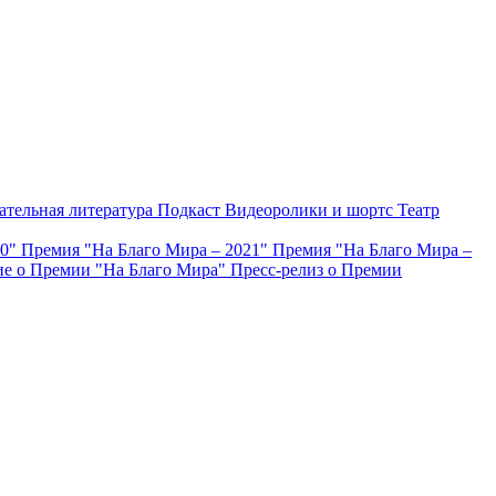
ательная литература
Подкаст
Видеоролики и шортс
Театр
20"
Премия "На Благо Мира – 2021"
Премия "На Благо Мира –
е о Премии "На Благо Мира"
Пресс-релиз о Премии