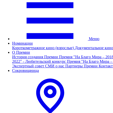
Меню
Номинации
Короткометражное кино (взрослые)
Документальное кин
О Премии
История создания Премии
Премия "На Благо Мира – 201
2022" - Любительский конкурс
Премия "На Благо Мира –
Экспертный совет
СМИ о нас
Партнеры Премии
Контак
Сокровищница