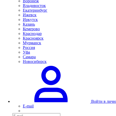
Воронеж
Владивосток
Екатеринбург
Ижевск
Иркутск
Казань
Кемерово
Краснодар
Красноярск
Мурманск
Россия
Уфа
Самара
Новосибирск
Войти в личн
E-mail