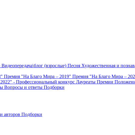
о
Видеопередача\блог (взрослые)
Песня
Художественная и познав
8"
Премия "На Благо Мира – 2019"
Премия "На Благо Мира – 20
 2022" - Профессиональный конкурс
Лауреаты Премии
Положени
ты
Вопросы и ответы
Подборки
и авторов
Подборки