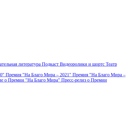
ательная литература
Подкаст
Видеоролики и шортс
Театр
20"
Премия "На Благо Мира – 2021"
Премия "На Благо Мира –
е о Премии "На Благо Мира"
Пресс-релиз о Премии