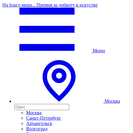
На благо мира... Премия за доброту в искустве
Меню
Москва
Москва
Санкт-Петербург
Архангельск
Волгоград