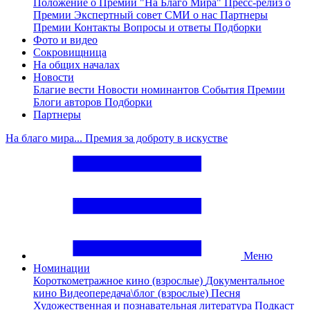
Положение о Премии "На Благо Мира"
Пресс-релиз о
Премии
Экспертный совет
СМИ о нас
Партнеры
Премии
Контакты
Вопросы и ответы
Подборки
Фото и видео
Сокровищница
На общих началах
Новости
Благие вести
Новости номинантов
События Премии
Блоги авторов
Подборки
Партнеры
На благо мира... Премия за доброту в искустве
Меню
Номинации
Короткометражное кино (взрослые)
Документальное
кино
Видеопередача\блог (взрослые)
Песня
Художественная и познавательная литература
Подкаст