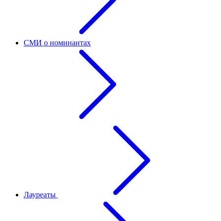
СМИ о номинантах
Лауреаты