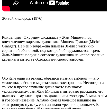
Живой кислород. (1976)
Концепция «Oxygene» сложилась у Жан-Мишеля под
впечатлением картины художника Мишеля Гранже (Michel
Granger). На ней изображена планета Земля с частично
сорванной оболочкой, под которой обнаруживается череп.
Жан-Мишель получил согласие художника на использование
картины в качестве обложки для своего альбома.
Oxygène один из ранних образцов музыки эмбиент — это
медленная, лёгкая и медитативная электроника. Несмотря на
то, что в прессе звучание диска часто называют
«космическим», сам Жан-Мишель в интервью рассказал, что
пытался в музыке выразить движение атмосферы Земли, о чём
и говорит название. Альбом оказал большое влияние на
электронную музыку, его называли «революционным». В
мире продано более 15 миллионов копий диска