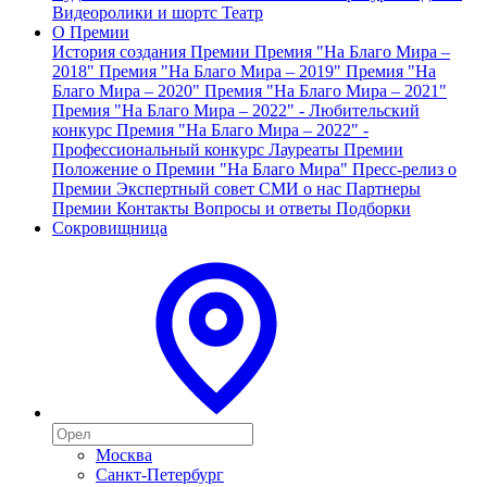
Видеоролики и шортс
Театр
О Премии
История создания Премии
Премия "На Благо Мира –
2018"
Премия "На Благо Мира – 2019"
Премия "На
Благо Мира – 2020"
Премия "На Благо Мира – 2021"
Премия "На Благо Мира – 2022" - Любительский
конкурс
Премия "На Благо Мира – 2022" -
Профессиональный конкурс
Лауреаты Премии
Положение о Премии "На Благо Мира"
Пресс-релиз о
Премии
Экспертный совет
СМИ о нас
Партнеры
Премии
Контакты
Вопросы и ответы
Подборки
Сокровищница
Москва
Санкт-Петербург