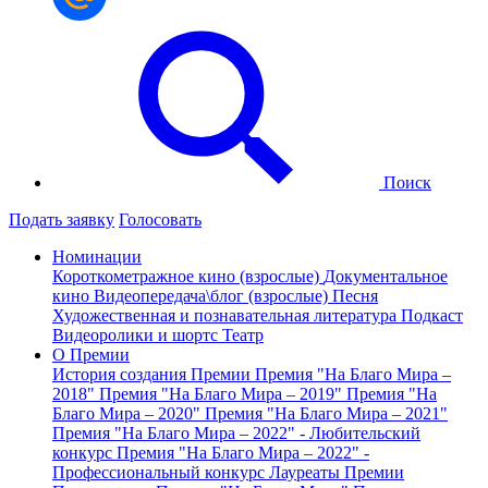
Поиск
Подать заявку
Голосовать
Номинации
Короткометражное кино (взрослые)
Документальное
кино
Видеопередача\блог (взрослые)
Песня
Художественная и познавательная литература
Подкаст
Видеоролики и шортс
Театр
О Премии
История создания Премии
Премия "На Благо Мира –
2018"
Премия "На Благо Мира – 2019"
Премия "На
Благо Мира – 2020"
Премия "На Благо Мира – 2021"
Премия "На Благо Мира – 2022" - Любительский
конкурс
Премия "На Благо Мира – 2022" -
Профессиональный конкурс
Лауреаты Премии