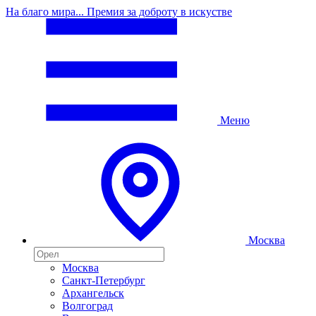
На благо мира... Премия за доброту в искустве
Меню
Москва
Москва
Санкт-Петербург
Архангельск
Волгоград