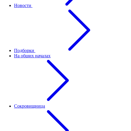
Новости
Подборки
На общих началах
Сокровищница