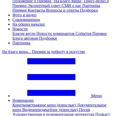
Положение о Премии "На Благо Мира"
Пресс-релиз о
Премии
Экспертный совет
СМИ о нас
Партнеры
Премии
Контакты
Вопросы и ответы
Подборки
Фото и видео
Сокровищница
На общих началах
Новости
Благие вести
Новости номинантов
События Премии
Блоги авторов
Подборки
Партнеры
На благо мира... Премия за доброту в искустве
Меню
Номинации
Короткометражное кино (взрослые)
Документальное
кино
Видеопередача\блог (взрослые)
Песня
Художественная и познавательная литература
Подкаст