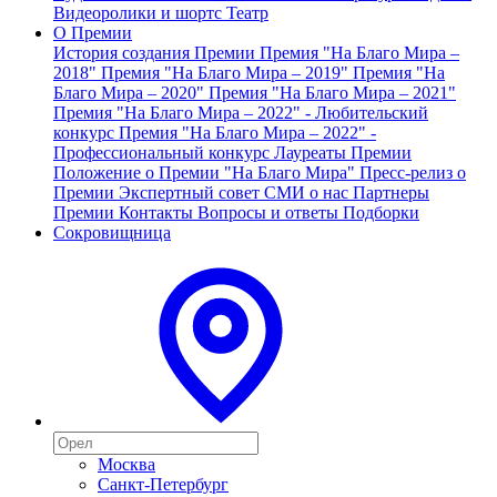
Видеоролики и шортс
Театр
О Премии
История создания Премии
Премия "На Благо Мира –
2018"
Премия "На Благо Мира – 2019"
Премия "На
Благо Мира – 2020"
Премия "На Благо Мира – 2021"
Премия "На Благо Мира – 2022" - Любительский
конкурс
Премия "На Благо Мира – 2022" -
Профессиональный конкурс
Лауреаты Премии
Положение о Премии "На Благо Мира"
Пресс-релиз о
Премии
Экспертный совет
СМИ о нас
Партнеры
Премии
Контакты
Вопросы и ответы
Подборки
Сокровищница
Москва
Санкт-Петербург