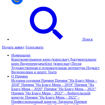
Поиск
Подать заявку
Голосовать
Номинации
Короткометражное кино (взрослые)
Документальное
кино
Видеопередача\блог (взрослые)
Песня
Художественная и познавательная литература
Подкаст
Видеоролики и шортс
Театр
О Премии
История создания Премии
Премия "На Благо Мира –
2018"
Премия "На Благо Мира – 2019"
Премия "На
Благо Мира – 2020"
Премия "На Благо Мира – 2021"
Премия "На Благо Мира – 2022" - Любительский
конкурс
Премия "На Благо Мира – 2022" -
Профессиональный конкурс
Лауреаты Премии