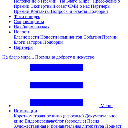
Положение о Премии "На Благо Мира"
Пресс-релиз о
Премии
Экспертный совет
СМИ о нас
Партнеры
Премии
Контакты
Вопросы и ответы
Подборки
Фото и видео
Сокровищница
На общих началах
Новости
Благие вести
Новости номинантов
События Премии
Блоги авторов
Подборки
Партнеры
На благо мира... Премия за доброту в искустве
Меню
Номинации
Короткометражное кино (взрослые)
Документальное
кино
Видеопередача\блог (взрослые)
Песня
Художественная и познавательная литература
Подкаст