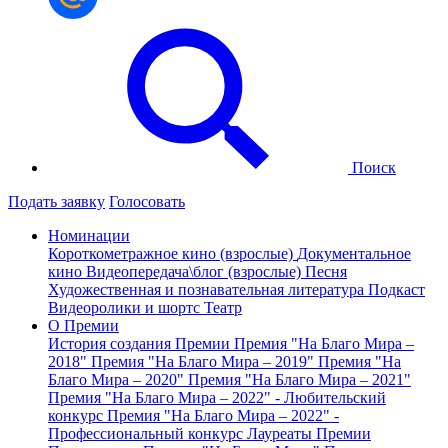
Поиск
Подать заявку
Голосовать
Номинации
Короткометражное кино (взрослые)
Документальное
кино
Видеопередача\блог (взрослые)
Песня
Художественная и познавательная литература
Подкаст
Видеоролики и шортс
Театр
О Премии
История создания Премии
Премия "На Благо Мира –
2018"
Премия "На Благо Мира – 2019"
Премия "На
Благо Мира – 2020"
Премия "На Благо Мира – 2021"
Премия "На Благо Мира – 2022" - Любительский
конкурс
Премия "На Благо Мира – 2022" -
Профессиональный конкурс
Лауреаты Премии