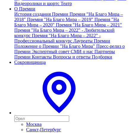
Видеоролики и шортс
Театр
О Премии
История создания Премии
Премия "На Благо Мира –
2018"
Премия "На Благо Мира – 2019"
Премия "На
Благо Мира – 2020"
Премия "На Благо Мира – 2021"
Премия "На Благо Мира – 2022" - Любительский
конкурс
Премия "На Благо Мира – 2022" -
Профессиональный конкурс
Лауреаты Премии
Положение о Премии "На Благо Мира"
Пресс-релиз о
Премии
Экспертный совет
СМИ о нас
Партнеры
Премии
Контакты
Вопросы и ответы
Подборки
Сокровищница
Москва
Санкт-Петербург