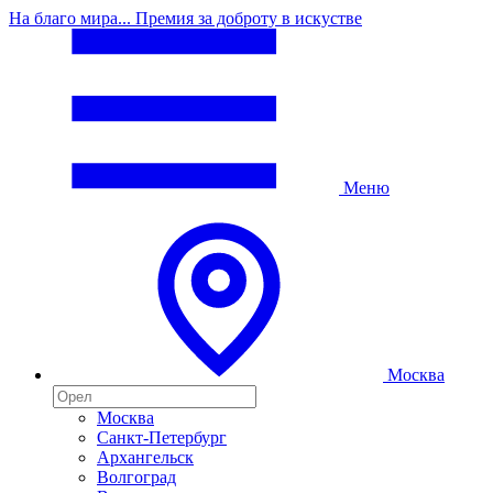
На благо мира... Премия за доброту в искустве
Меню
Москва
Москва
Санкт-Петербург
Архангельск
Волгоград