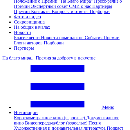
Положение о Премии "На Благо Мира"
Пресс-релиз о
Премии
Экспертный совет
СМИ о нас
Партнеры
Премии
Контакты
Вопросы и ответы
Подборки
Фото и видео
Сокровищница
На общих началах
Новости
Благие вести
Новости номинантов
События Премии
Блоги авторов
Подборки
Партнеры
На благо мира... Премия за доброту в искустве
Меню
Номинации
Короткометражное кино (взрослые)
Документальное
кино
Видеопередача\блог (взрослые)
Песня
Художественная и познавательная литература
Подкаст