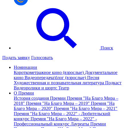
Поиск
Подать заявку
Голосовать
Номинации
Короткометражное кино (взрослые)
Документальное
кино
Видеопередача\блог (взрослые)
Песня
Художественная и познавательная литература
Подкаст
Видеоролики и шортс
Театр
О Премии
История создания Премии
Премия "На Благо Мира –
2018"
Премия "На Благо Мира – 2019"
Премия "На
Благо Мира – 2020"
Премия "На Благо Мира – 2021"
Премия "На Благо Мира – 2022" - Любительский
конкурс
Премия "На Благо Мира – 2022" -
Профессиональный конкурс
Лауреаты Премии