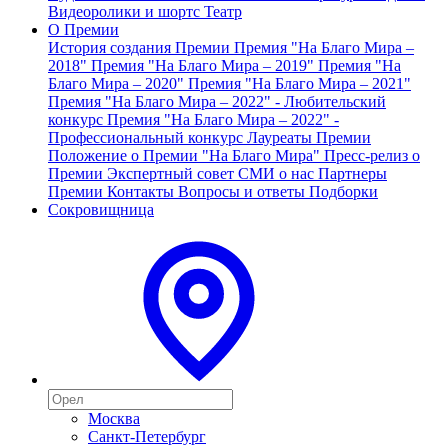
Видеоролики и шортс
Театр
О Премии
История создания Премии
Премия "На Благо Мира –
2018"
Премия "На Благо Мира – 2019"
Премия "На
Благо Мира – 2020"
Премия "На Благо Мира – 2021"
Премия "На Благо Мира – 2022" - Любительский
конкурс
Премия "На Благо Мира – 2022" -
Профессиональный конкурс
Лауреаты Премии
Положение о Премии "На Благо Мира"
Пресс-релиз о
Премии
Экспертный совет
СМИ о нас
Партнеры
Премии
Контакты
Вопросы и ответы
Подборки
Сокровищница
Москва
Санкт-Петербург