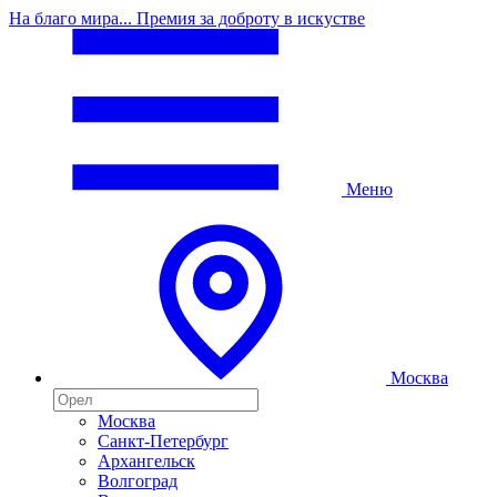
На благо мира... Премия за доброту в искустве
Меню
Москва
Москва
Санкт-Петербург
Архангельск
Волгоград