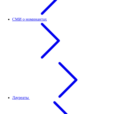
СМИ о номинантах
Лауреаты