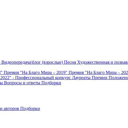
о
Видеопередача\блог (взрослые)
Песня
Художественная и познав
8"
Премия "На Благо Мира – 2019"
Премия "На Благо Мира – 20
 2022" - Профессиональный конкурс
Лауреаты Премии
Положени
ты
Вопросы и ответы
Подборки
и авторов
Подборки