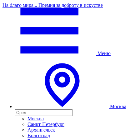
На благо мира... Премия за доброту в искустве
Меню
Москва
Москва
Санкт-Петербург
Архангельск
Волгоград