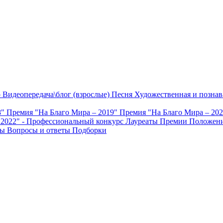
о
Видеопередача\блог (взрослые)
Песня
Художественная и познав
8"
Премия "На Благо Мира – 2019"
Премия "На Благо Мира – 20
 2022" - Профессиональный конкурс
Лауреаты Премии
Положени
ты
Вопросы и ответы
Подборки