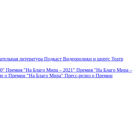
ательная литература
Подкаст
Видеоролики и шортс
Театр
20"
Премия "На Благо Мира – 2021"
Премия "На Благо Мира –
е о Премии "На Благо Мира"
Пресс-релиз о Премии