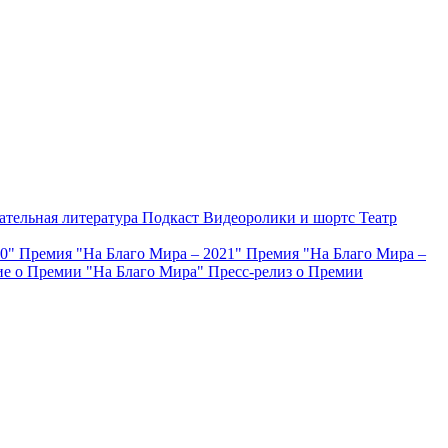
ательная литература
Подкаст
Видеоролики и шортс
Театр
20"
Премия "На Благо Мира – 2021"
Премия "На Благо Мира –
е о Премии "На Благо Мира"
Пресс-релиз о Премии