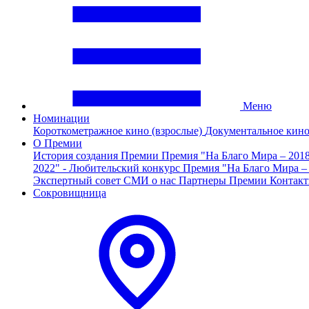
Меню
Номинации
Короткометражное кино (взрослые)
Документальное кин
О Премии
История создания Премии
Премия "На Благо Мира – 201
2022" - Любительский конкурс
Премия "На Благо Мира –
Экспертный совет
СМИ о нас
Партнеры Премии
Контак
Сокровищница