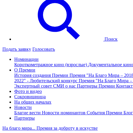
Поиск
Подать заявку
Голосовать
Номинации
Короткометражное кино (взрослые)
Документальное кин
О Премии
История создания Премии
Премия "На Благо Мира – 201
2022" - Любительский конкурс
Премия "На Благо Мира –
Экспертный совет
СМИ о нас
Партнеры Премии
Контак
Фото и видео
Сокровищница
На общих началах
Новости
Благие вести
Новости номинантов
События Премии
Блог
Партнеры
На благо мира... Премия за доброту в искустве