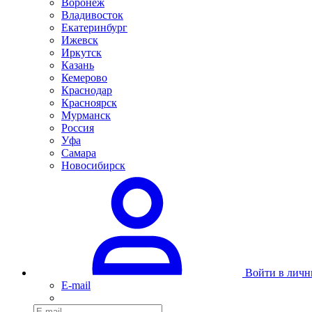
Воронеж
Владивосток
Екатеринбург
Ижевск
Иркутск
Казань
Кемерово
Краснодар
Красноярск
Мурманск
Россия
Уфа
Самара
Новосибирск
Войти в личн
E-mail