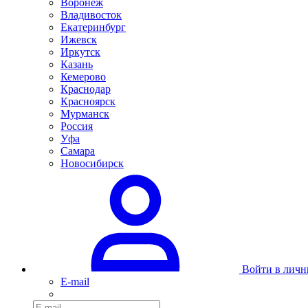
Воронеж
Владивосток
Екатеринбург
Ижевск
Иркутск
Казань
Кемерово
Краснодар
Красноярск
Мурманск
Россия
Уфа
Самара
Новосибирск
Войти в личн
E-mail