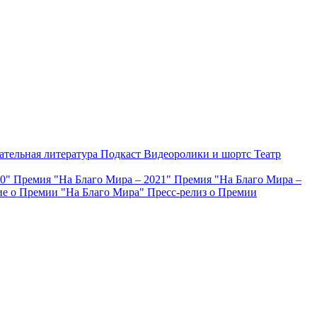
ательная литература
Подкаст
Видеоролики и шортс
Театр
20"
Премия "На Благо Мира – 2021"
Премия "На Благо Мира –
е о Премии "На Благо Мира"
Пресс-релиз о Премии