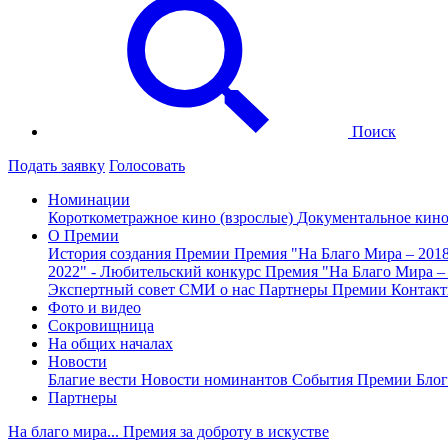
Поиск
Подать заявку
Голосовать
Номинации
Короткометражное кино (взрослые)
Документальное кин
О Премии
История создания Премии
Премия "На Благо Мира – 201
2022" - Любительский конкурс
Премия "На Благо Мира –
Экспертный совет
СМИ о нас
Партнеры Премии
Контак
Фото и видео
Сокровищница
На общих началах
Новости
Благие вести
Новости номинантов
События Премии
Блог
Партнеры
На благо мира... Премия за доброту в искустве