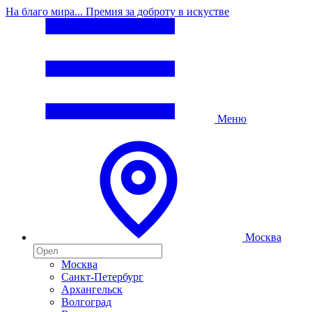
На благо мира... Премия за доброту в искустве
Меню
Москва
Москва
Санкт-Петербург
Архангельск
Волгоград