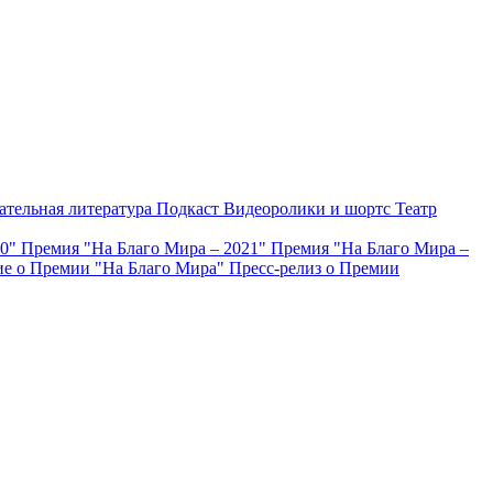
ательная литература
Подкаст
Видеоролики и шортс
Театр
20"
Премия "На Благо Мира – 2021"
Премия "На Благо Мира –
е о Премии "На Благо Мира"
Пресс-релиз о Премии