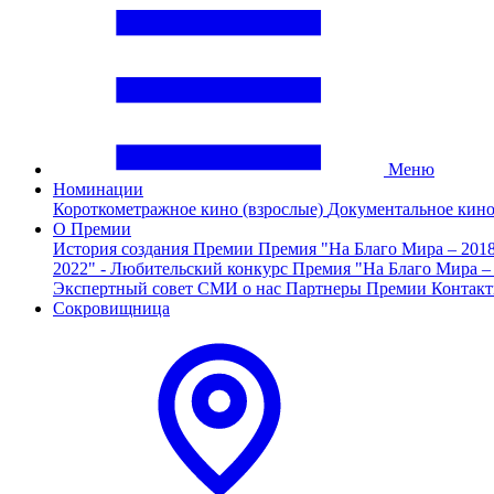
Меню
Номинации
Короткометражное кино (взрослые)
Документальное кин
О Премии
История создания Премии
Премия "На Благо Мира – 201
2022" - Любительский конкурс
Премия "На Благо Мира –
Экспертный совет
СМИ о нас
Партнеры Премии
Контак
Сокровищница