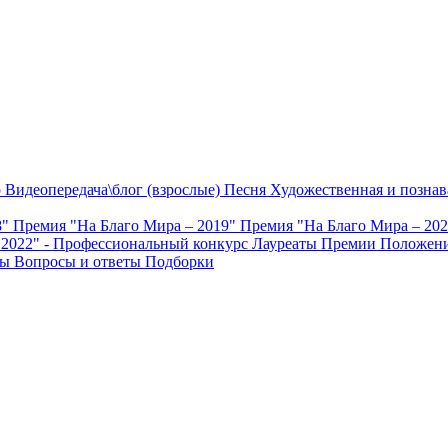
о
Видеопередача\блог (взрослые)
Песня
Художественная и познав
8"
Премия "На Благо Мира – 2019"
Премия "На Благо Мира – 20
 2022" - Профессиональный конкурс
Лауреаты Премии
Положени
ты
Вопросы и ответы
Подборки