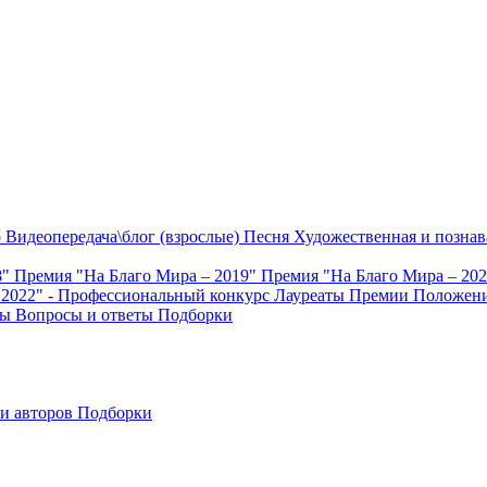
о
Видеопередача\блог (взрослые)
Песня
Художественная и познав
8"
Премия "На Благо Мира – 2019"
Премия "На Благо Мира – 20
 2022" - Профессиональный конкурс
Лауреаты Премии
Положени
ты
Вопросы и ответы
Подборки
и авторов
Подборки