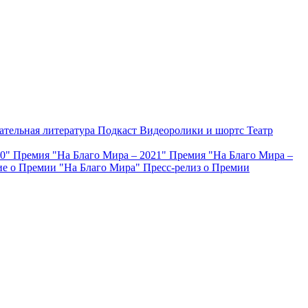
ательная литература
Подкаст
Видеоролики и шортс
Театр
20"
Премия "На Благо Мира – 2021"
Премия "На Благо Мира –
е о Премии "На Благо Мира"
Пресс-релиз о Премии