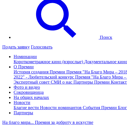
Поиск
Подать заявку
Голосовать
Номинации
Короткометражное кино (взрослые)
Документальное кин
О Премии
История создания Премии
Премия "На Благо Мира – 201
2022" - Любительский конкурс
Премия "На Благо Мира –
Экспертный совет
СМИ о нас
Партнеры Премии
Контак
Фото и видео
Сокровищница
На общих началах
Новости
Благие вести
Новости номинантов
События Премии
Блог
Партнеры
На благо мира... Премия за доброту в искустве