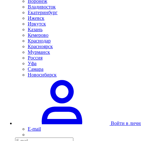
Воронеж
Владивосток
Екатеринбург
Ижевск
Иркутск
Казань
Кемерово
Краснодар
Красноярск
Мурманск
Россия
Уфа
Самара
Новосибирск
Войти в личн
E-mail