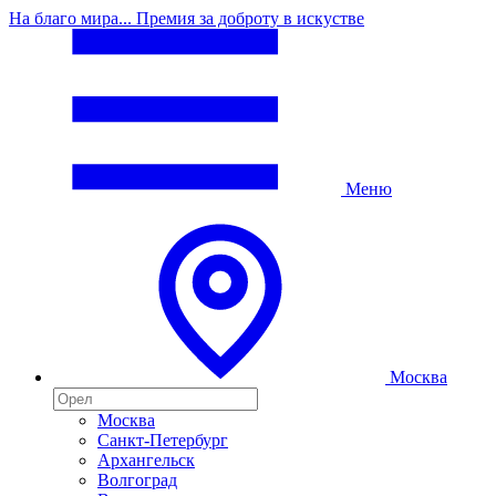
На благо мира... Премия за доброту в искустве
Меню
Москва
Москва
Санкт-Петербург
Архангельск
Волгоград