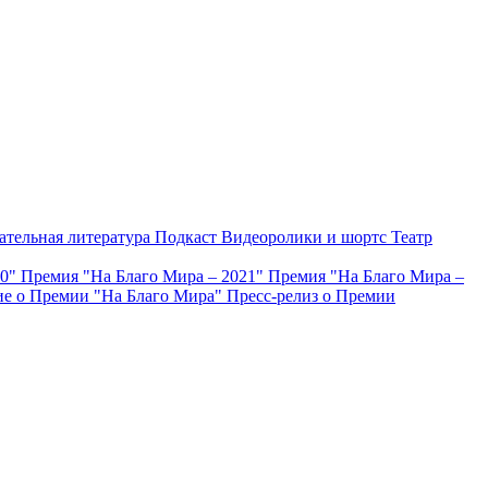
ательная литература
Подкаст
Видеоролики и шортс
Театр
20"
Премия "На Благо Мира – 2021"
Премия "На Благо Мира –
е о Премии "На Благо Мира"
Пресс-релиз о Премии