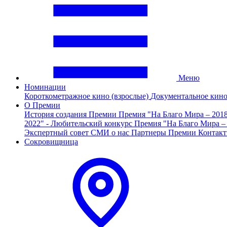
Меню
Номинации
Короткометражное кино (взрослые)
Документальное кин
О Премии
История создания Премии
Премия "На Благо Мира – 201
2022" - Любительский конкурс
Премия "На Благо Мира –
Экспертный совет
СМИ о нас
Партнеры Премии
Контак
Сокровищница