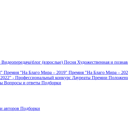
о
Видеопередача\блог (взрослые)
Песня
Художественная и познав
8"
Премия "На Благо Мира – 2019"
Премия "На Благо Мира – 20
 2022" - Профессиональный конкурс
Лауреаты Премии
Положени
ты
Вопросы и ответы
Подборки
и авторов
Подборки