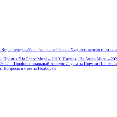
о
Видеопередача\блог (взрослые)
Песня
Художественная и познав
8"
Премия "На Благо Мира – 2019"
Премия "На Благо Мира – 20
 2022" - Профессиональный конкурс
Лауреаты Премии
Положени
ты
Вопросы и ответы
Подборки