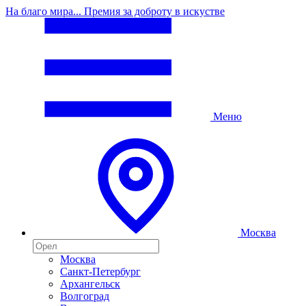
На благо мира... Премия за доброту в искустве
Меню
Москва
Москва
Санкт-Петербург
Архангельск
Волгоград