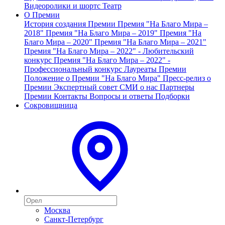
Видеоролики и шортс
Театр
О Премии
История создания Премии
Премия "На Благо Мира –
2018"
Премия "На Благо Мира – 2019"
Премия "На
Благо Мира – 2020"
Премия "На Благо Мира – 2021"
Премия "На Благо Мира – 2022" - Любительский
конкурс
Премия "На Благо Мира – 2022" -
Профессиональный конкурс
Лауреаты Премии
Положение о Премии "На Благо Мира"
Пресс-релиз о
Премии
Экспертный совет
СМИ о нас
Партнеры
Премии
Контакты
Вопросы и ответы
Подборки
Сокровищница
Москва
Санкт-Петербург