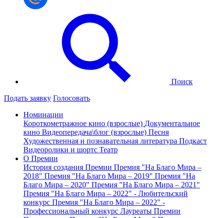
Поиск
Подать заявку
Голосовать
Номинации
Короткометражное кино (взрослые)
Документальное
кино
Видеопередача\блог (взрослые)
Песня
Художественная и познавательная литература
Подкаст
Видеоролики и шортс
Театр
О Премии
История создания Премии
Премия "На Благо Мира –
2018"
Премия "На Благо Мира – 2019"
Премия "На
Благо Мира – 2020"
Премия "На Благо Мира – 2021"
Премия "На Благо Мира – 2022" - Любительский
конкурс
Премия "На Благо Мира – 2022" -
Профессиональный конкурс
Лауреаты Премии