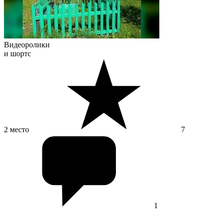
Видеоролики
и шортс
2 место
7
1