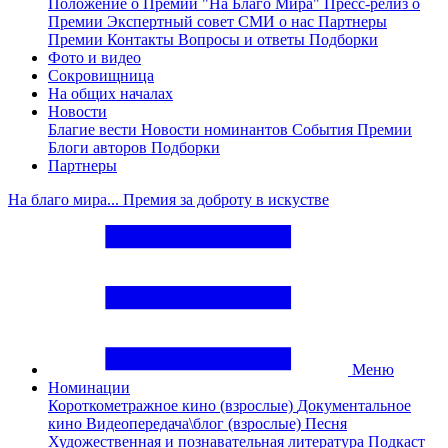
Положение о Премии "На Благо Мира"
Пресс-релиз о
Премии
Экспертный совет
СМИ о нас
Партнеры
Премии
Контакты
Вопросы и ответы
Подборки
Фото и видео
Сокровищница
На общих началах
Новости
Благие вести
Новости номинантов
События Премии
Блоги авторов
Подборки
Партнеры
На благо мира... Премия за доброту в искустве
Меню
Номинации
Короткометражное кино (взрослые)
Документальное
кино
Видеопередача\блог (взрослые)
Песня
Художественная и познавательная литература
Подкаст