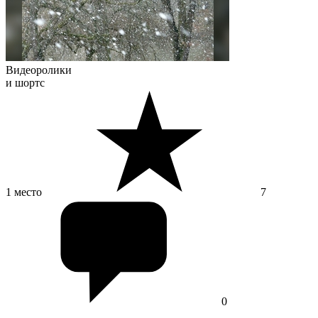
Видеоролики
и шортс
1 место
7
0