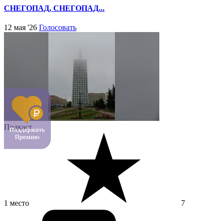
СНЕГОПАД, СНЕГОПАД...
12 мая '26
Голосовать
Подкаст
1 место
7