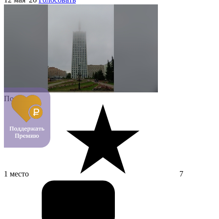
Подкаст
1 место
7