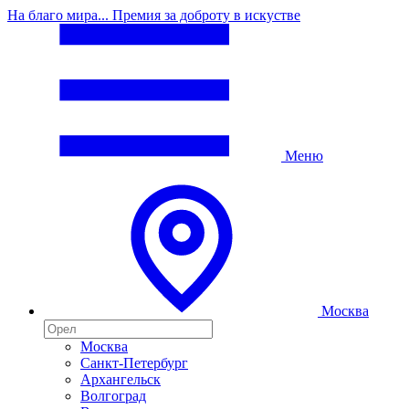
На благо мира... Премия за доброту в искустве
Меню
Москва
Москва
Санкт-Петербург
Архангельск
Волгоград