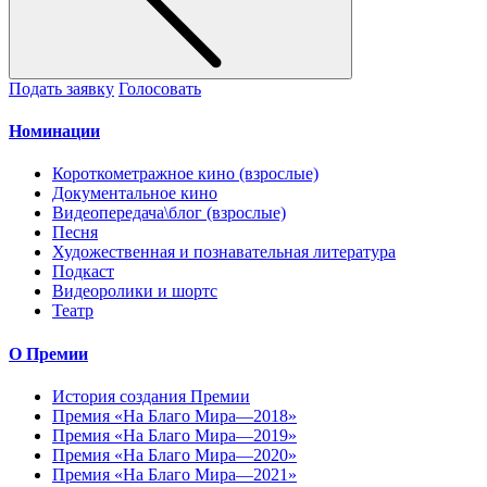
Подать заявку
Голосовать
Номинации
Короткометражное кино (взрослые)
Документальное кино
Видеопередача\блог (взрослые)
Песня
Художественная и познавательная литература
Подкаст
Видеоролики и шортс
Театр
О Премии
История создания Премии
Премия «На Благо Мира—2018»
Премия «На Благо Мира—2019»
Премия «На Благо Мира—2020»
Премия «На Благо Мира—2021»