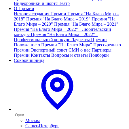
Видеоролики и шортс
Театр
О Премии
История создания Премии
Премия "На Благо Мира –
2018"
Премия "На Благо Мира – 2019"
Премия "На
Благо Мира – 2020"
Премия "На Благо Мира – 2021"
Премия "На Благо Мира – 2022" - Любительский
конкурс
Премия "На Благо Мира – 2022" -
Профессиональный конкурс
Лауреаты Премии
Положение о Премии "На Благо Мира"
Пресс-релиз о
Премии
Экспертный совет
СМИ о нас
Партнеры
Премии
Контакты
Вопросы и ответы
Подборки
Сокровищница
Москва
Санкт-Петербург