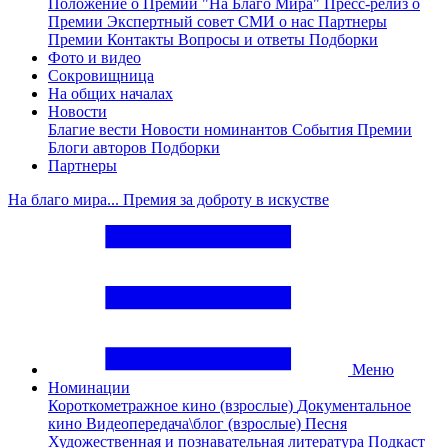
Положение о Премии "На Благо Мира"
Пресс-релиз о
Премии
Экспертный совет
СМИ о нас
Партнеры
Премии
Контакты
Вопросы и ответы
Подборки
Фото и видео
Сокровищница
На общих началах
Новости
Благие вести
Новости номинантов
События Премии
Блоги авторов
Подборки
Партнеры
На благо мира... Премия за доброту в искустве
Меню
Номинации
Короткометражное кино (взрослые)
Документальное
кино
Видеопередача\блог (взрослые)
Песня
Художественная и познавательная литература
Подкаст