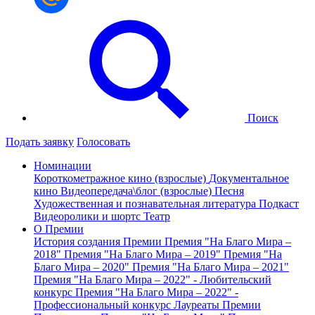
Поиск
Подать заявку
Голосовать
Номинации
Короткометражное кино (взрослые)
Документальное
кино
Видеопередача\блог (взрослые)
Песня
Художественная и познавательная литература
Подкаст
Видеоролики и шортс
Театр
О Премии
История создания Премии
Премия "На Благо Мира –
2018"
Премия "На Благо Мира – 2019"
Премия "На
Благо Мира – 2020"
Премия "На Благо Мира – 2021"
Премия "На Благо Мира – 2022" - Любительский
конкурс
Премия "На Благо Мира – 2022" -
Профессиональный конкурс
Лауреаты Премии