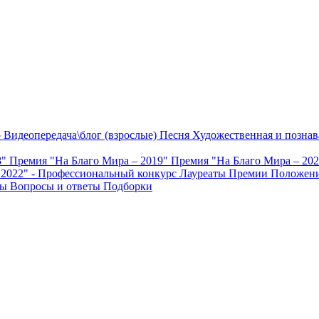
о
Видеопередача\блог (взрослые)
Песня
Художественная и познав
8"
Премия "На Благо Мира – 2019"
Премия "На Благо Мира – 20
 2022" - Профессиональный конкурс
Лауреаты Премии
Положени
ты
Вопросы и ответы
Подборки