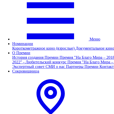
Меню
Номинации
Короткометражное кино (взрослые)
Документальное кин
О Премии
История создания Премии
Премия "На Благо Мира – 201
2022" - Любительский конкурс
Премия "На Благо Мира –
Экспертный совет
СМИ о нас
Партнеры Премии
Контак
Сокровищница