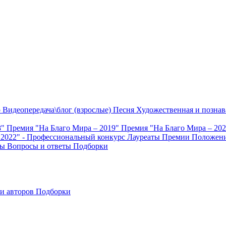
о
Видеопередача\блог (взрослые)
Песня
Художественная и познав
8"
Премия "На Благо Мира – 2019"
Премия "На Благо Мира – 20
 2022" - Профессиональный конкурс
Лауреаты Премии
Положени
ты
Вопросы и ответы
Подборки
и авторов
Подборки