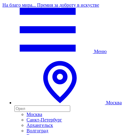
На благо мира... Премия за доброту в искустве
Меню
Москва
Москва
Санкт-Петербург
Архангельск
Волгоград