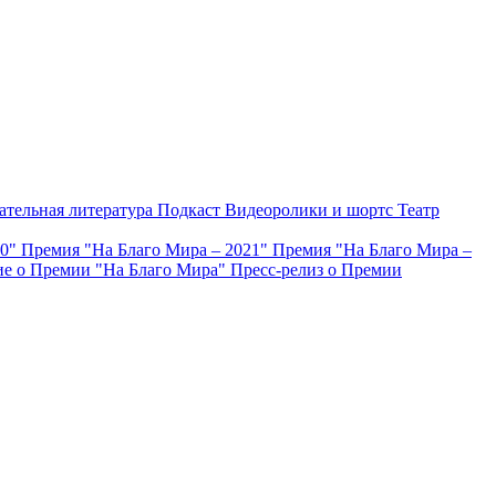
ательная литература
Подкаст
Видеоролики и шортс
Театр
20"
Премия "На Благо Мира – 2021"
Премия "На Благо Мира –
е о Премии "На Благо Мира"
Пресс-релиз о Премии