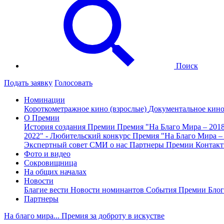
Поиск
Подать заявку
Голосовать
Номинации
Короткометражное кино (взрослые)
Документальное кин
О Премии
История создания Премии
Премия "На Благо Мира – 201
2022" - Любительский конкурс
Премия "На Благо Мира –
Экспертный совет
СМИ о нас
Партнеры Премии
Контак
Фото и видео
Сокровищница
На общих началах
Новости
Благие вести
Новости номинантов
События Премии
Блог
Партнеры
На благо мира... Премия за доброту в искустве