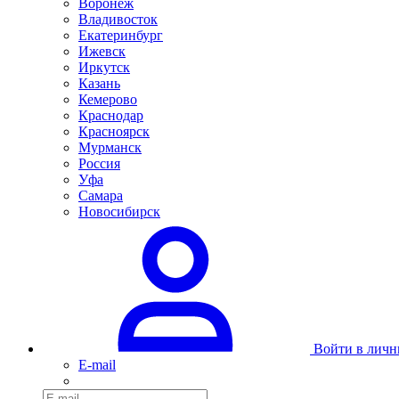
Воронеж
Владивосток
Екатеринбург
Ижевск
Иркутск
Казань
Кемерово
Краснодар
Красноярск
Мурманск
Россия
Уфа
Самара
Новосибирск
Войти в личн
E-mail