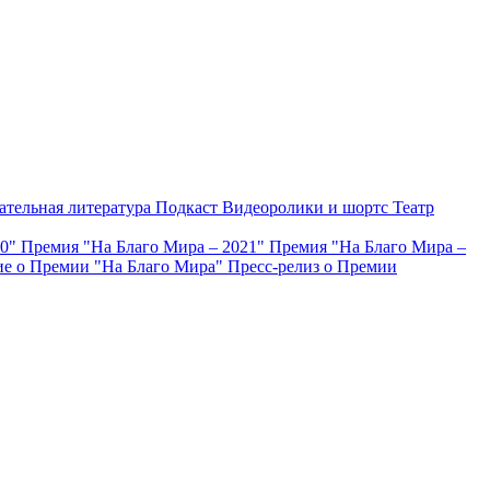
ательная литература
Подкаст
Видеоролики и шортс
Театр
20"
Премия "На Благо Мира – 2021"
Премия "На Благо Мира –
е о Премии "На Благо Мира"
Пресс-релиз о Премии