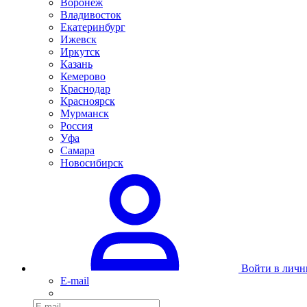
Воронеж
Владивосток
Екатеринбург
Ижевск
Иркутск
Казань
Кемерово
Краснодар
Красноярск
Мурманск
Россия
Уфа
Самара
Новосибирск
Войти в личн
E-mail