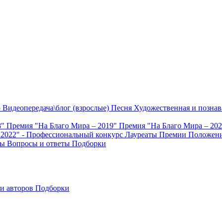
о
Видеопередача\блог (взрослые)
Песня
Художественная и познав
8"
Премия "На Благо Мира – 2019"
Премия "На Благо Мира – 20
 2022" - Профессиональный конкурс
Лауреаты Премии
Положени
ты
Вопросы и ответы
Подборки
и авторов
Подборки