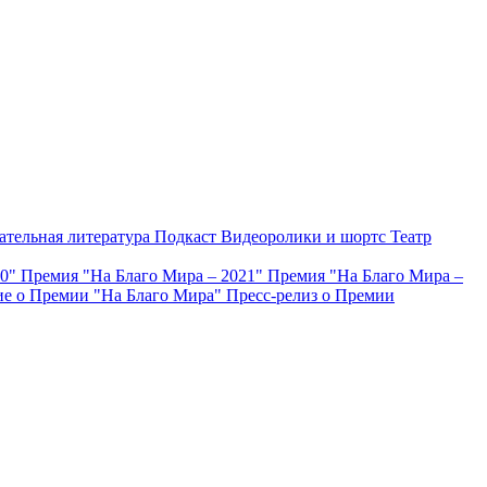
ательная литература
Подкаст
Видеоролики и шортс
Театр
20"
Премия "На Благо Мира – 2021"
Премия "На Благо Мира –
е о Премии "На Благо Мира"
Пресс-релиз о Премии