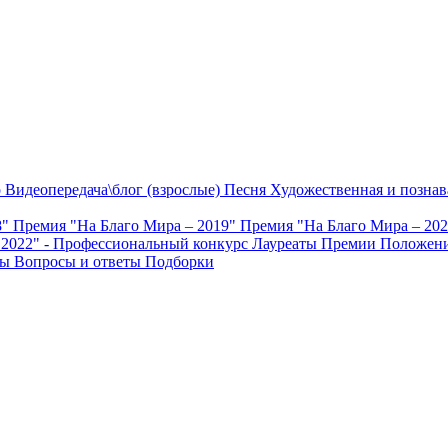
о
Видеопередача\блог (взрослые)
Песня
Художественная и познав
8"
Премия "На Благо Мира – 2019"
Премия "На Благо Мира – 20
 2022" - Профессиональный конкурс
Лауреаты Премии
Положени
ты
Вопросы и ответы
Подборки