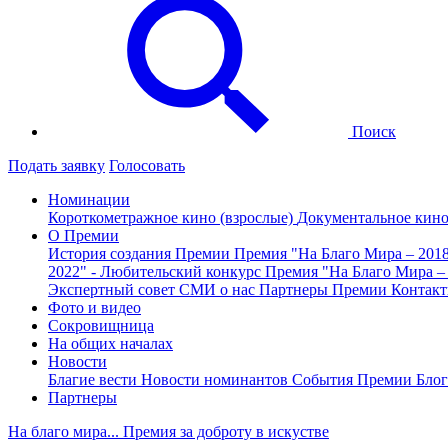
Поиск
Подать заявку
Голосовать
Номинации
Короткометражное кино (взрослые)
Документальное кин
О Премии
История создания Премии
Премия "На Благо Мира – 201
2022" - Любительский конкурс
Премия "На Благо Мира –
Экспертный совет
СМИ о нас
Партнеры Премии
Контак
Фото и видео
Сокровищница
На общих началах
Новости
Благие вести
Новости номинантов
События Премии
Блог
Партнеры
На благо мира... Премия за доброту в искустве