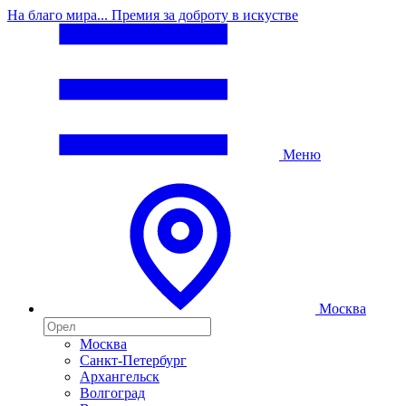
На благо мира... Премия за доброту в искустве
Меню
Москва
Москва
Санкт-Петербург
Архангельск
Волгоград