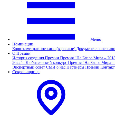
Меню
Номинации
Короткометражное кино (взрослые)
Документальное кин
О Премии
История создания Премии
Премия "На Благо Мира – 201
2022" - Любительский конкурс
Премия "На Благо Мира –
Экспертный совет
СМИ о нас
Партнеры Премии
Контак
Сокровищница