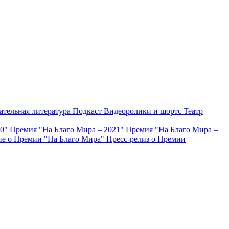
ательная литература
Подкаст
Видеоролики и шортс
Театр
20"
Премия "На Благо Мира – 2021"
Премия "На Благо Мира –
е о Премии "На Благо Мира"
Пресс-релиз о Премии