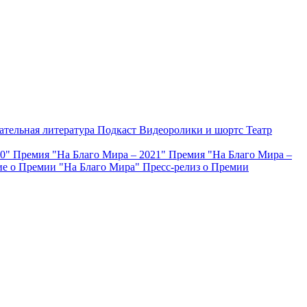
ательная литература
Подкаст
Видеоролики и шортс
Театр
20"
Премия "На Благо Мира – 2021"
Премия "На Благо Мира –
е о Премии "На Благо Мира"
Пресс-релиз о Премии