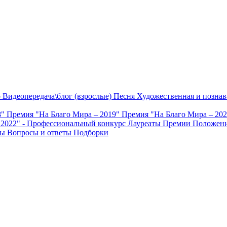
о
Видеопередача\блог (взрослые)
Песня
Художественная и познав
8"
Премия "На Благо Мира – 2019"
Премия "На Благо Мира – 20
 2022" - Профессиональный конкурс
Лауреаты Премии
Положени
ты
Вопросы и ответы
Подборки