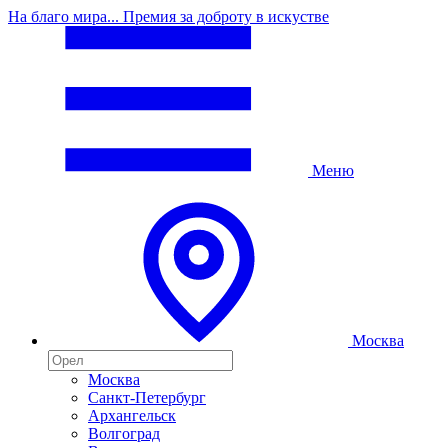
На благо мира... Премия за доброту в искустве
Меню
Москва
Москва
Санкт-Петербург
Архангельск
Волгоград