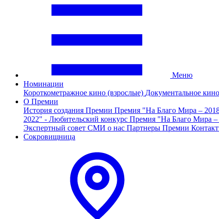
Меню
Номинации
Короткометражное кино (взрослые)
Документальное кин
О Премии
История создания Премии
Премия "На Благо Мира – 201
2022" - Любительский конкурс
Премия "На Благо Мира –
Экспертный совет
СМИ о нас
Партнеры Премии
Контак
Сокровищница