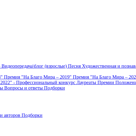
о
Видеопередача\блог (взрослые)
Песня
Художественная и познав
8"
Премия "На Благо Мира – 2019"
Премия "На Благо Мира – 20
 2022" - Профессиональный конкурс
Лауреаты Премии
Положени
ты
Вопросы и ответы
Подборки
и авторов
Подборки