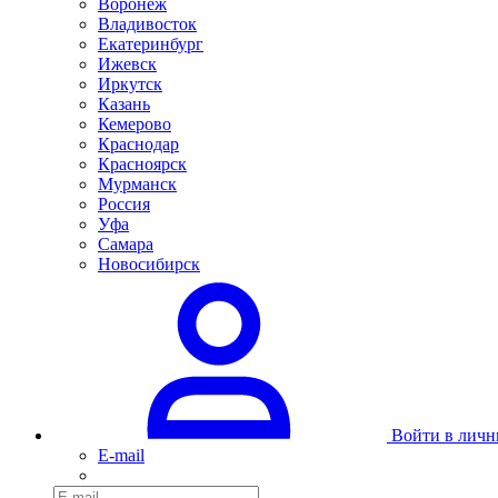
Воронеж
Владивосток
Екатеринбург
Ижевск
Иркутск
Казань
Кемерово
Краснодар
Красноярск
Мурманск
Россия
Уфа
Самара
Новосибирск
Войти в личн
E-mail