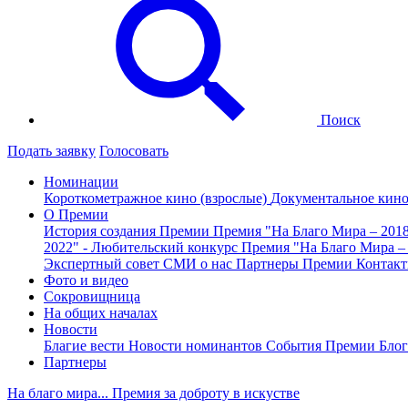
Поиск
Подать заявку
Голосовать
Номинации
Короткометражное кино (взрослые)
Документальное кин
О Премии
История создания Премии
Премия "На Благо Мира – 201
2022" - Любительский конкурс
Премия "На Благо Мира –
Экспертный совет
СМИ о нас
Партнеры Премии
Контак
Фото и видео
Сокровищница
На общих началах
Новости
Благие вести
Новости номинантов
События Премии
Блог
Партнеры
На благо мира... Премия за доброту в искустве