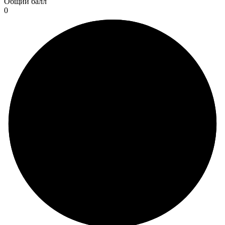
Общий балл
0