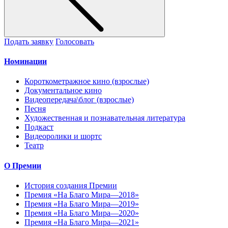
Подать заявку
Голосовать
Номинации
Короткометражное кино (взрослые)
Документальное кино
Видеопередача\блог (взрослые)
Песня
Художественная и познавательная литература
Подкаст
Видеоролики и шортс
Театр
О Премии
История создания Премии
Премия «На Благо Мира—2018»
Премия «На Благо Мира—2019»
Премия «На Благо Мира—2020»
Премия «На Благо Мира—2021»