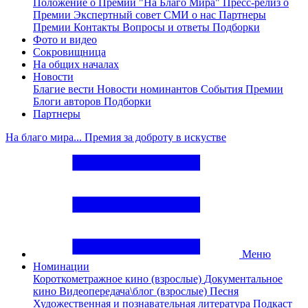
Положение о Премии "На Благо Мира"
Пресс-релиз о
Премии
Экспертный совет
СМИ о нас
Партнеры
Премии
Контакты
Вопросы и ответы
Подборки
Фото и видео
Сокровищница
На общих началах
Новости
Благие вести
Новости номинантов
События Премии
Блоги авторов
Подборки
Партнеры
На благо мира... Премия за доброту в искустве
Меню
Номинации
Короткометражное кино (взрослые)
Документальное
кино
Видеопередача\блог (взрослые)
Песня
Художественная и познавательная литература
Подкаст