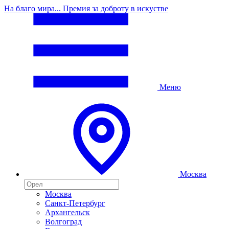
На благо мира... Премия за доброту в искустве
Меню
Москва
Москва
Санкт-Петербург
Архангельск
Волгоград