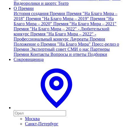
Видеоролики и шортс
Театр
О Премии
История создания Премии
Премия "На Благо Мира –
2018"
Премия "На Благо Мира – 2019"
Премия "На
Благо Мира – 2020"
Премия "На Благо Мира – 2021"
Премия "На Благо Мира – 2022" - Любительский
конкурс
Премия "На Благо Мира – 2022" -
Профессиональный конкурс
Лауреаты Премии
Положение о Премии "На Благо Мира"
Пресс-релиз о
Премии
Экспертный совет
СМИ о нас
Партнеры
Премии
Контакты
Вопросы и ответы
Подборки
Сокровищница
Москва
Санкт-Петербург