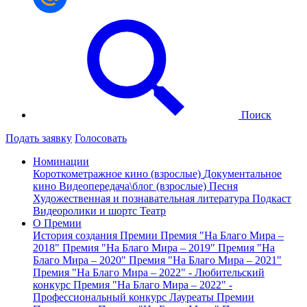
Поиск
Подать заявку
Голосовать
Номинации
Короткометражное кино (взрослые)
Документальное
кино
Видеопередача\блог (взрослые)
Песня
Художественная и познавательная литература
Подкаст
Видеоролики и шортс
Театр
О Премии
История создания Премии
Премия "На Благо Мира –
2018"
Премия "На Благо Мира – 2019"
Премия "На
Благо Мира – 2020"
Премия "На Благо Мира – 2021"
Премия "На Благо Мира – 2022" - Любительский
конкурс
Премия "На Благо Мира – 2022" -
Профессиональный конкурс
Лауреаты Премии