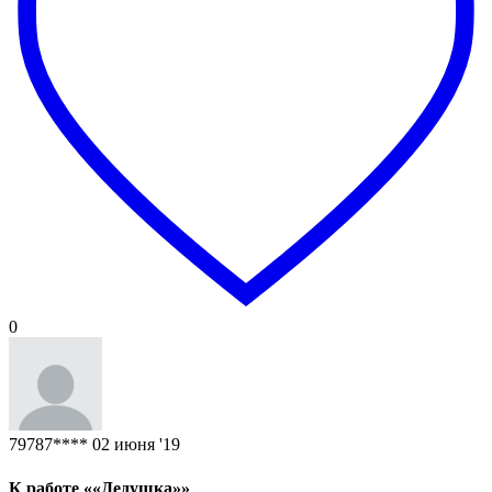
0
79787****
02 июня '19
К работе ««Дедушка»»