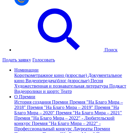
Поиск
Подать заявку
Голосовать
Номинации
Короткометражное кино (взрослые)
Документальное
кино
Видеопередача\блог (взрослые)
Песня
Художественная и познавательная литература
Подкаст
Видеоролики и шортс
Театр
О Премии
История создания Премии
Премия "На Благо Мира –
2018"
Премия "На Благо Мира – 2019"
Премия "На
Благо Мира – 2020"
Премия "На Благо Мира – 2021"
Премия "На Благо Мира – 2022" - Любительский
конкурс
Премия "На Благо Мира – 2022" -
Профессиональный конкурс
Лауреаты Премии