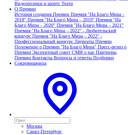
Видеоролики и шортс
Театр
О Премии
История создания Премии
Премия "На Благо Мира –
2018"
Премия "На Благо Мира – 2019"
Премия "На
Благо Мира – 2020"
Премия "На Благо Мира – 2021"
Премия "На Благо Мира – 2022" - Любительский
конкурс
Премия "На Благо Мира – 2022" -
Профессиональный конкурс
Лауреаты Премии
Положение о Премии "На Благо Мира"
Пресс-релиз о
Премии
Экспертный совет
СМИ о нас
Партнеры
Премии
Контакты
Вопросы и ответы
Подборки
Сокровищница
Москва
Санкт-Петербург