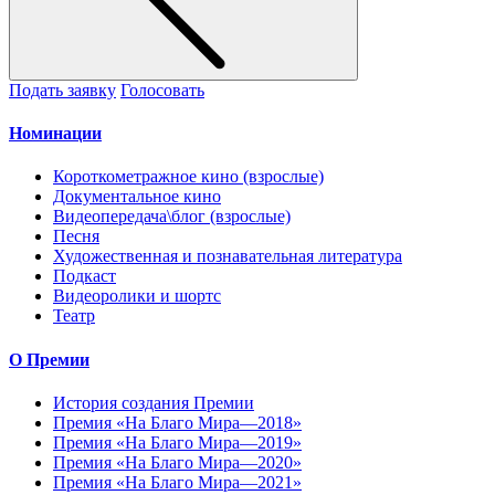
Подать заявку
Голосовать
Номинации
Короткометражное кино (взрослые)
Документальное кино
Видеопередача\блог (взрослые)
Песня
Художественная и познавательная литература
Подкаст
Видеоролики и шортс
Театр
О Премии
История создания Премии
Премия «На Благо Мира—2018»
Премия «На Благо Мира—2019»
Премия «На Благо Мира—2020»
Премия «На Благо Мира—2021»