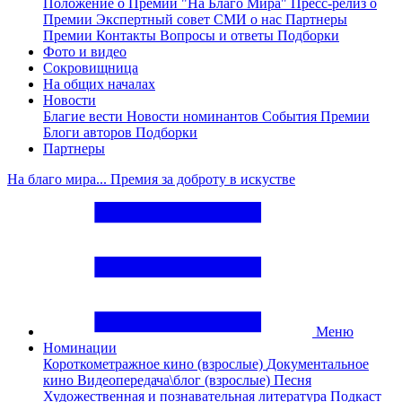
Положение о Премии "На Благо Мира"
Пресс-релиз о
Премии
Экспертный совет
СМИ о нас
Партнеры
Премии
Контакты
Вопросы и ответы
Подборки
Фото и видео
Сокровищница
На общих началах
Новости
Благие вести
Новости номинантов
События Премии
Блоги авторов
Подборки
Партнеры
На благо мира... Премия за доброту в искустве
Меню
Номинации
Короткометражное кино (взрослые)
Документальное
кино
Видеопередача\блог (взрослые)
Песня
Художественная и познавательная литература
Подкаст