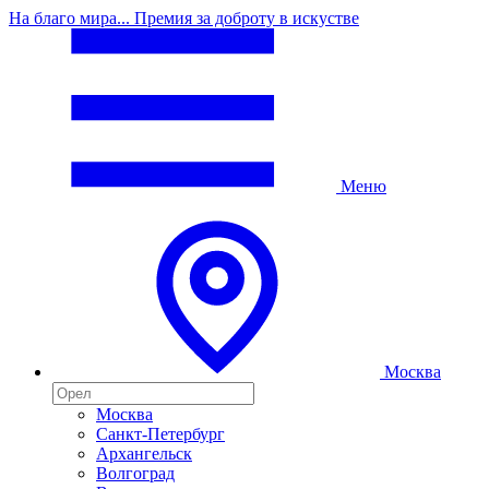
На благо мира... Премия за доброту в искустве
Меню
Москва
Москва
Санкт-Петербург
Архангельск
Волгоград