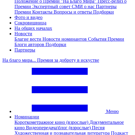
Положение о Премии "На Благо Мира"
Пресс-релиз о
Премии
Экспертный совет
СМИ о нас
Партнеры
Премии
Контакты
Вопросы и ответы
Подборки
Фото и видео
Сокровищница
На общих началах
Новости
Благие вести
Новости номинантов
События Премии
Блоги авторов
Подборки
Партнеры
На благо мира... Премия за доброту в искустве
Меню
Номинации
Короткометражное кино (взрослые)
Документальное
кино
Видеопередача\блог (взрослые)
Песня
Художественная и познавательная литература
Подкаст