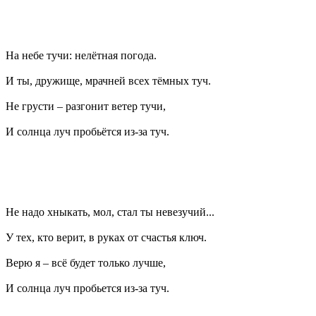
На небе тучи: нелётная погода.
И ты, дружище, мрачней всех тёмных туч.
Не грусти – разгонит ветер тучи,
И солнца луч пробьётся из-за туч.
Не надо хныкать, мол, стал ты невезучий...
У тех, кто верит, в руках от счастья ключ.
Верю я – всё будет только лучше,
И солнца луч пробьется из-за туч.