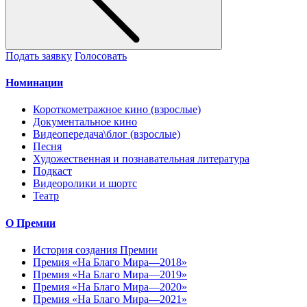
Подать заявку
Голосовать
Номинации
Короткометражное кино (взрослые)
Документальное кино
Видеопередача\блог (взрослые)
Песня
Художественная и познавательная литература
Подкаст
Видеоролики и шортс
Театр
О Премии
История создания Премии
Премия «На Благо Мира—2018»
Премия «На Благо Мира—2019»
Премия «На Благо Мира—2020»
Премия «На Благо Мира—2021»