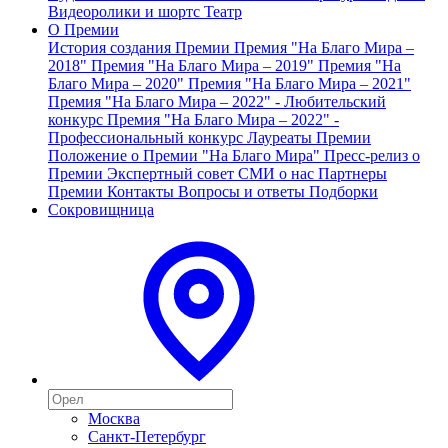
Видеоролики и шортс
Театр
О Премии
История создания Премии
Премия "На Благо Мира –
2018"
Премия "На Благо Мира – 2019"
Премия "На
Благо Мира – 2020"
Премия "На Благо Мира – 2021"
Премия "На Благо Мира – 2022" - Любительский
конкурс
Премия "На Благо Мира – 2022" -
Профессиональный конкурс
Лауреаты Премии
Положение о Премии "На Благо Мира"
Пресс-релиз о
Премии
Экспертный совет
СМИ о нас
Партнеры
Премии
Контакты
Вопросы и ответы
Подборки
Сокровищница
Москва
Санкт-Петербург