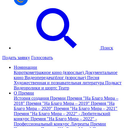
Поиск
Подать заявку
Голосовать
Номинации
Короткометражное кино (взрослые)
Документальное
кино
Видеопередача\блог (взрослые)
Песня
Художественная и познавательная литература
Подкаст
Видеоролики и шортс
Театр
О Премии
История создания Премии
Премия "На Благо Мира –
2018"
Премия "На Благо Мира – 2019"
Премия "На
Благо Мира – 2020"
Премия "На Благо Мира – 2021"
Премия "На Благо Мира – 2022" - Любительский
конкурс
Премия "На Благо Мира – 2022" -
Профессиональный конкурс
Лауреаты Премии