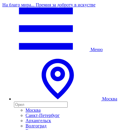
На благо мира... Премия за доброту в искустве
Меню
Москва
Москва
Санкт-Петербург
Архангельск
Волгоград