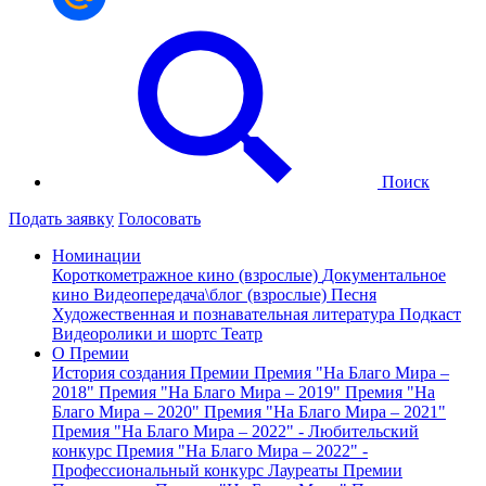
Поиск
Подать заявку
Голосовать
Номинации
Короткометражное кино (взрослые)
Документальное
кино
Видеопередача\блог (взрослые)
Песня
Художественная и познавательная литература
Подкаст
Видеоролики и шортс
Театр
О Премии
История создания Премии
Премия "На Благо Мира –
2018"
Премия "На Благо Мира – 2019"
Премия "На
Благо Мира – 2020"
Премия "На Благо Мира – 2021"
Премия "На Благо Мира – 2022" - Любительский
конкурс
Премия "На Благо Мира – 2022" -
Профессиональный конкурс
Лауреаты Премии