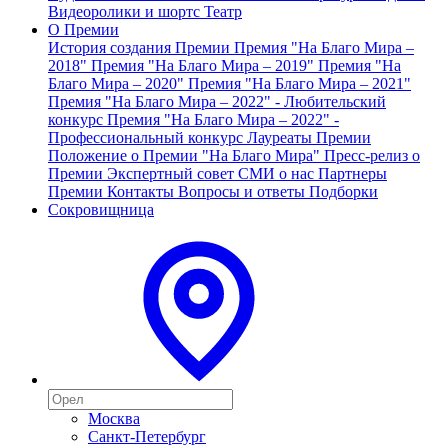
Видеоролики и шортс
Театр
О Премии
История создания Премии
Премия "На Благо Мира –
2018"
Премия "На Благо Мира – 2019"
Премия "На
Благо Мира – 2020"
Премия "На Благо Мира – 2021"
Премия "На Благо Мира – 2022" - Любительский
конкурс
Премия "На Благо Мира – 2022" -
Профессиональный конкурс
Лауреаты Премии
Положение о Премии "На Благо Мира"
Пресс-релиз о
Премии
Экспертный совет
СМИ о нас
Партнеры
Премии
Контакты
Вопросы и ответы
Подборки
Сокровищница
Москва
Санкт-Петербург