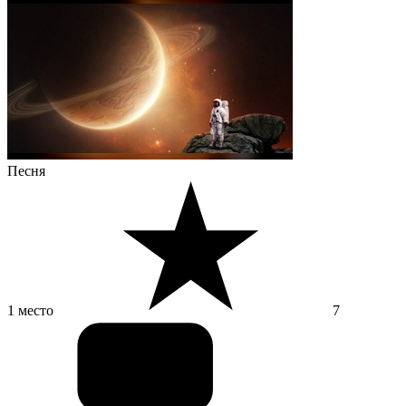
Песня
1 место
7