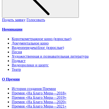
Подать заявку
Голосовать
Номинации
Короткометражное кино (взрослые)
Документальное кино
Видеопередача\блог (взрослые)
Песня
Художественная и познавательная литература
Подкаст
Видеоролики и шортс
Театр
О Премии
История создания Премии
Премия «На Благо Мира—2018»
Премия «На Благо Мира—2019»
Премия «На Благо Мира—2020»
Премия «На Благо Мира—2021»