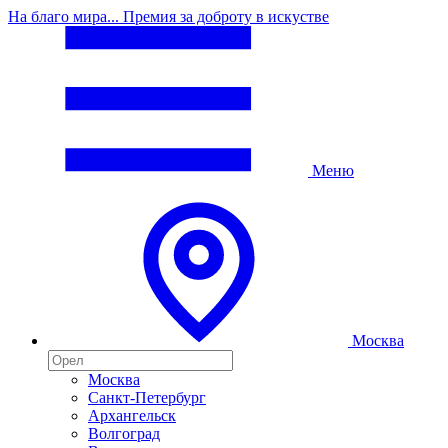
На благо мира... Премия за доброту в искустве
Меню
Москва
Москва
Санкт-Петербург
Архангельск
Волгоград