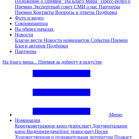
Положение о Премии "На Благо Мира"
Пресс-релиз о
Премии
Экспертный совет
СМИ о нас
Партнеры
Премии
Контакты
Вопросы и ответы
Подборки
Фото и видео
Сокровищница
На общих началах
Новости
Благие вести
Новости номинантов
События Премии
Блоги авторов
Подборки
Партнеры
На благо мира... Премия за доброту в искустве
Меню
Номинации
Короткометражное кино (взрослые)
Документальное
кино
Видеопередача\блог (взрослые)
Песня
Художественная и познавательная литература
Подкаст