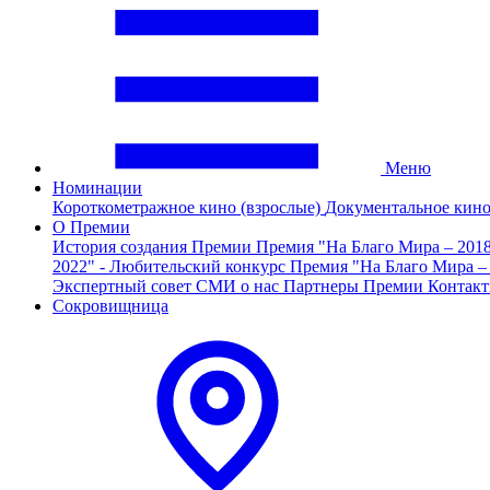
Меню
Номинации
Короткометражное кино (взрослые)
Документальное кин
О Премии
История создания Премии
Премия "На Благо Мира – 201
2022" - Любительский конкурс
Премия "На Благо Мира –
Экспертный совет
СМИ о нас
Партнеры Премии
Контак
Сокровищница