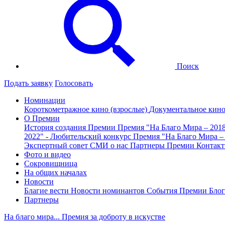
Поиск
Подать заявку
Голосовать
Номинации
Короткометражное кино (взрослые)
Документальное кин
О Премии
История создания Премии
Премия "На Благо Мира – 201
2022" - Любительский конкурс
Премия "На Благо Мира –
Экспертный совет
СМИ о нас
Партнеры Премии
Контак
Фото и видео
Сокровищница
На общих началах
Новости
Благие вести
Новости номинантов
События Премии
Блог
Партнеры
На благо мира... Премия за доброту в искустве