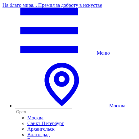
На благо мира... Премия за доброту в искустве
Меню
Москва
Москва
Санкт-Петербург
Архангельск
Волгоград