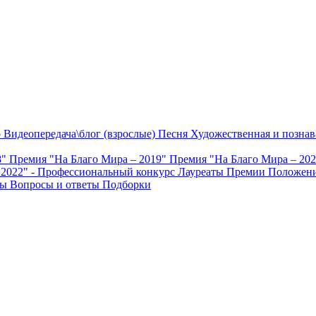
о
Видеопередача\блог (взрослые)
Песня
Художественная и познав
8"
Премия "На Благо Мира – 2019"
Премия "На Благо Мира – 20
 2022" - Профессиональный конкурс
Лауреаты Премии
Положени
ты
Вопросы и ответы
Подборки