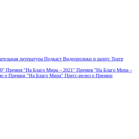
ательная литература
Подкаст
Видеоролики и шортс
Театр
20"
Премия "На Благо Мира – 2021"
Премия "На Благо Мира –
е о Премии "На Благо Мира"
Пресс-релиз о Премии