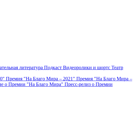
ательная литература
Подкаст
Видеоролики и шортс
Театр
20"
Премия "На Благо Мира – 2021"
Премия "На Благо Мира –
е о Премии "На Благо Мира"
Пресс-релиз о Премии