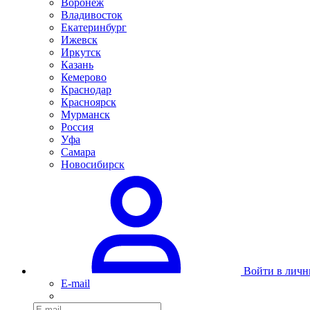
Воронеж
Владивосток
Екатеринбург
Ижевск
Иркутск
Казань
Кемерово
Краснодар
Красноярск
Мурманск
Россия
Уфа
Самара
Новосибирск
Войти в личн
E-mail