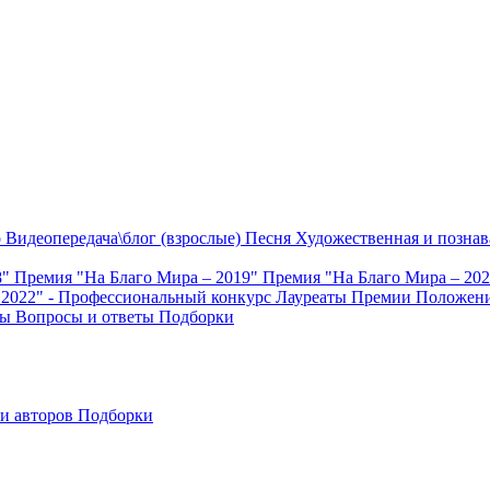
о
Видеопередача\блог (взрослые)
Песня
Художественная и познав
8"
Премия "На Благо Мира – 2019"
Премия "На Благо Мира – 20
 2022" - Профессиональный конкурс
Лауреаты Премии
Положени
ты
Вопросы и ответы
Подборки
и авторов
Подборки