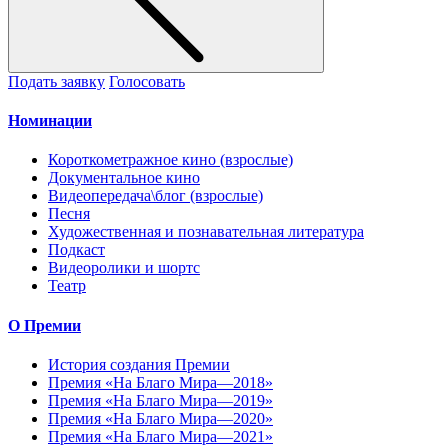
Подать заявку
Голосовать
Номинации
Короткометражное кино (взрослые)
Документальное кино
Видеопередача\блог (взрослые)
Песня
Художественная и познавательная литература
Подкаст
Видеоролики и шортс
Театр
О Премии
История создания Премии
Премия «На Благо Мира—2018»
Премия «На Благо Мира—2019»
Премия «На Благо Мира—2020»
Премия «На Благо Мира—2021»