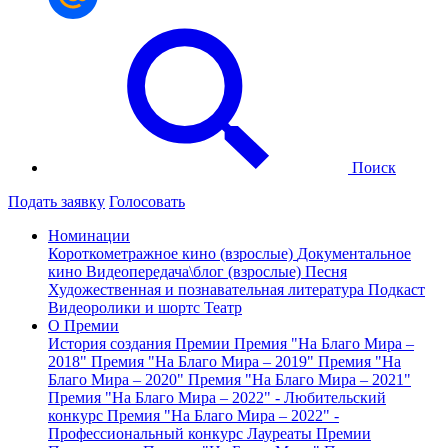
Поиск
Подать заявку
Голосовать
Номинации
Короткометражное кино (взрослые)
Документальное
кино
Видеопередача\блог (взрослые)
Песня
Художественная и познавательная литература
Подкаст
Видеоролики и шортс
Театр
О Премии
История создания Премии
Премия "На Благо Мира –
2018"
Премия "На Благо Мира – 2019"
Премия "На
Благо Мира – 2020"
Премия "На Благо Мира – 2021"
Премия "На Благо Мира – 2022" - Любительский
конкурс
Премия "На Благо Мира – 2022" -
Профессиональный конкурс
Лауреаты Премии