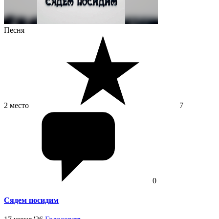
Песня
2 место
7
0
Сядем посидим