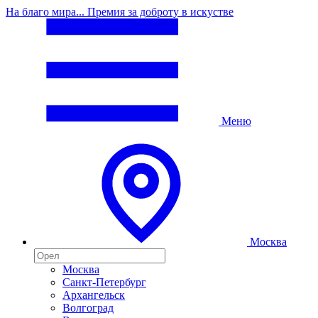
На благо мира... Премия за доброту в искустве
Меню
Москва
Москва
Санкт-Петербург
Архангельск
Волгоград