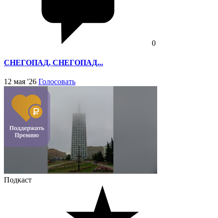
0
СНЕГОПАД, СНЕГОПАД...
12 мая '26
Голосовать
Подкаст