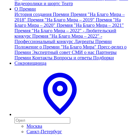
Видеоролики и шортс
Театр
О Премии
История создания Премии
Премия "На Благо Мира –
2018"
Премия "На Благо Мира – 2019"
Премия "На
Благо Мира – 2020"
Премия "На Благо Мира – 2021"
Премия "На Благо Мира – 2022" - Любительский
конкурс
Премия "На Благо Мира – 2022" -
Профессиональный конкурс
Лауреаты Премии
Положение о Премии "На Благо Мира"
Пресс-релиз о
Премии
Экспертный совет
СМИ о нас
Партнеры
Премии
Контакты
Вопросы и ответы
Подборки
Сокровищница
Москва
Санкт-Петербург