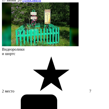
17 июня '26
Голосовать
Видеоролики
и шортс
2 место
7