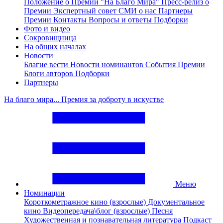
Положение о Премии "На Благо Мира"
Пресс-релиз о
Премии
Экспертный совет
СМИ о нас
Партнеры
Премии
Контакты
Вопросы и ответы
Подборки
Фото и видео
Сокровищница
На общих началах
Новости
Благие вести
Новости номинантов
События Премии
Блоги авторов
Подборки
Партнеры
На благо мира... Премия за доброту в искустве
Меню
Номинации
Короткометражное кино (взрослые)
Документальное
кино
Видеопередача\блог (взрослые)
Песня
Художественная и познавательная литература
Подкаст