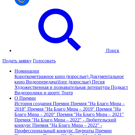
Поиск
Подать заявку
Голосовать
Номинации
Короткометражное кино (взрослые)
Документальное
кино
Видеопередача\блог (взрослые)
Песня
Художественная и познавательная литература
Подкаст
Видеоролики и шортс
Театр
О Премии
История создания Премии
Премия "На Благо Мира –
2018"
Премия "На Благо Мира – 2019"
Премия "На
Благо Мира – 2020"
Премия "На Благо Мира – 2021"
Премия "На Благо Мира – 2022" - Любительский
конкурс
Премия "На Благо Мира – 2022" -
Профессиональный конкурс
Лауреаты Премии