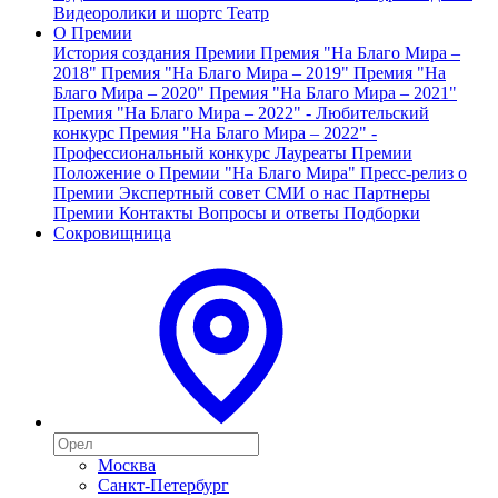
Видеоролики и шортс
Театр
О Премии
История создания Премии
Премия "На Благо Мира –
2018"
Премия "На Благо Мира – 2019"
Премия "На
Благо Мира – 2020"
Премия "На Благо Мира – 2021"
Премия "На Благо Мира – 2022" - Любительский
конкурс
Премия "На Благо Мира – 2022" -
Профессиональный конкурс
Лауреаты Премии
Положение о Премии "На Благо Мира"
Пресс-релиз о
Премии
Экспертный совет
СМИ о нас
Партнеры
Премии
Контакты
Вопросы и ответы
Подборки
Сокровищница
Москва
Санкт-Петербург