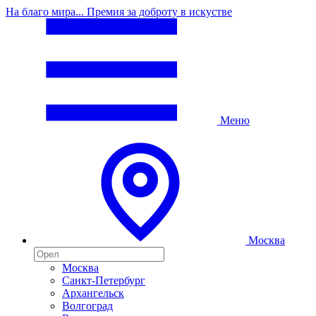
На благо мира... Премия за доброту в искустве
Меню
Москва
Москва
Санкт-Петербург
Архангельск
Волгоград