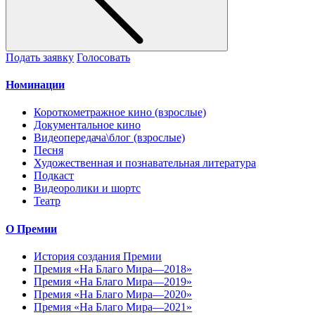
Подать заявку
Голосовать
Номинации
Короткометражное кино (взрослые)
Документальное кино
Видеопередача\блог (взрослые)
Песня
Художественная и познавательная литература
Подкаст
Видеоролики и шортс
Театр
О Премии
История создания Премии
Премия «На Благо Мира—2018»
Премия «На Благо Мира—2019»
Премия «На Благо Мира—2020»
Премия «На Благо Мира—2021»