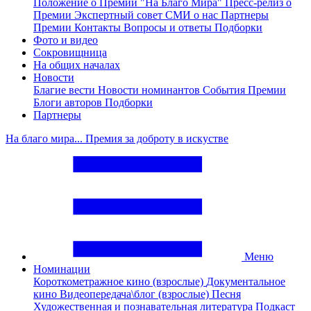
Положение о Премии "На Благо Мира"
Пресс-релиз о
Премии
Экспертный совет
СМИ о нас
Партнеры
Премии
Контакты
Вопросы и ответы
Подборки
Фото и видео
Сокровищница
На общих началах
Новости
Благие вести
Новости номинантов
События Премии
Блоги авторов
Подборки
Партнеры
На благо мира... Премия за доброту в искустве
Меню
Номинации
Короткометражное кино (взрослые)
Документальное
кино
Видеопередача\блог (взрослые)
Песня
Художественная и познавательная литература
Подкаст